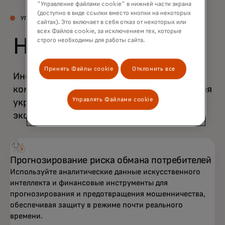
"Управление файлами cookie" в нижней части экрана
(доступно в виде ссылки вместо кнопки на некоторых
УПРАВЛЕНИЕ ФИНАНСОВЫМИ ПРЕСТУПЛЕНИЯМИ
сайтах). Это включает в себя отказ от некоторых или
всех Файлов cookie, за исключением тех, которые
Наши решения
строго необходимы для работы сайта.
Принять Файлы cookie
Отклонить все
Инструменты для защиты частных лиц и
компаний от финансовых преступлений для
Управлять Файлами cookie
укрепления доверия к цифровой
экосистеме.
Прогнозирование риска обмана потребителей
Используйте аналитические данные искусственного
интеллекта и финансовые инструменты для
прогнозирования и предотвращения мошенничества,
обеспечивая защиту в режиме почти реального
времени.