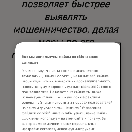
позволяет быстрее
выявлять
мошенничество, делая
меры по его
предотвращению более
Как мы используем файлы cookie и ваше
согласие
точными и
Мы используем файлы cookie и аналогичные
технологии ("Файлы cookie") на наших веб-сайтах,
эффективными.
чтобы улучшить их, измерить их производительность,
понять нашу аудиторию и улучшить взаимодействие с
пользователями. На некоторых сайтах мы также
используем Файлы cookie для показа рекламы,
основанной на активности и интересах пользователей
Эмми Рейес
на сайте и других сайтах. Нажмите "Управление
CEO, BancNet
файлами cookie" ниже, чтобы узнать, какие Файлы
cookie мы используем на этом сайте и почему. Вы
всегда можете изменить свои персональные
настройки согласия, используя инструмент