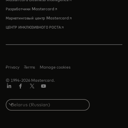
Mastercard Business Intelligence
opens in a new tab
Разработчики Mastercard
opens in a new tab
Маркетинговый центр Mastercard
opens in a new tab
ЦЕНТР ИНКЛЮЗИВНОГО РОСТА
Privacy
Terms
Manage cookies
© 1994-2026 Mastercard.
LinkedIn
Facebook
X
YouTube
(ранее
Twitter)
Select
a
country