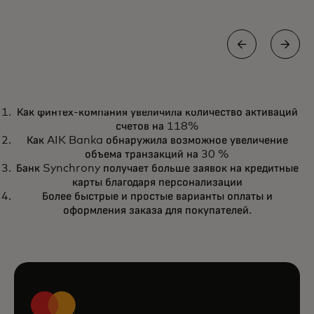
ЭЛЕКТРОННАЯ КНИГА
Как финтех-компания увеличила количество активаций
Используйте возможности
opens in a new tab
Получите свой экземпляр
счетов на 118%
готового к внедрению ИИ для
Как AIK Banka обнаружила возможное увеличение
снижения уровня мошенничества
объема транзакций на 30 %
Банк Synchrony получает больше заявок на кредитные
при транзакциях, применяя наши
карты благодаря персонализации
инструменты для предотвращения
Более быстрые и простые варианты оплаты и
оформления заказа для покупателей.
обмана