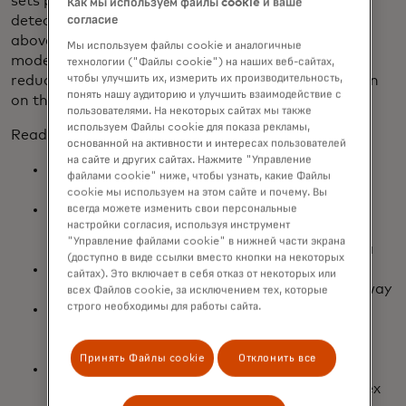
sets prove to be more effective–increasing fraud
Как мы используем файлы cookie и ваше
согласие
detection 2-3x and approvals by as much as 7.4%
above existing acquirer defenses. Merchant risk
Мы используем файлы cookie и аналогичные
models are enabling fraud analysts to significantly
технологии ("Файлы cookie") на наших веб-сайтах,
чтобы улучшить их, измерить их производительность,
reduce manual reviews and focus their investigation
понять нашу аудиторию и улучшить взаимодействие с
on the most risky cases.
пользователями. На некоторых сайтах мы также
используем Файлы cookie для показа рекламы,
Read the ebook to:
основанной на активности и интересах пользователей
на сайте и других сайтах. Нажмите "Управление
Understand the hidden costs of fraud on your
файлами cookie" ниже, чтобы узнать, какие Файлы
business
cookie мы используем на этом сайте и почему. Вы
Be introduced to Brighterion AI’s new market-
всегда можете изменить свои персональные
настройки согласия, используя инструмент
ready models trained on Mastercard’s global
"Управление файлами cookie" в нижней части экрана
anonymized and aggregated transaction data
(доступно в виде ссылки вместо кнопки на некоторых
Learn the advantages and cost savings of
сайтах). Это включает в себя отказ от некоторых или
market-ready models that can deploy right away
всех Файлов cookie, за исключением тех, которые
строго необходимы для работы сайта.
Discover how to increase approvals and
transaction fraud detection earlier in the
payments process
Принять Файлы cookie
Отклонить все
Find out how you can reduce merchant risk by
focusing investigations on verified and complex