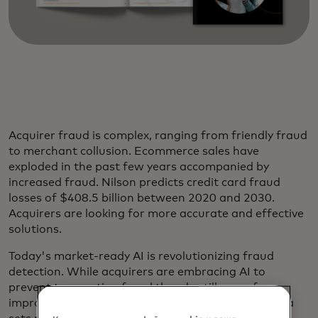
Acquirer fraud is complex, ranging from friendly fraud
to merchant collusion. Ecommerce sales have
exploded in the past few years accompanied by
increased fraud. Nilson predicts credit card fraud
losses of $408.5 billion between 2020 and 2030.
Acquirers are looking for more accurate and effective
solutions.
Today's market-ready AI is revolutionizing fraud
detection. While acquirers are embracing AI to
prevent transaction fraud there's still room for
improvement. Models trained on robust global data