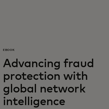
Для вас
Для бизнеса
Для всего мира
EBOOK
Для новаторов
Advancing fraud
Новости и тренды
protection with
global network
intelligence