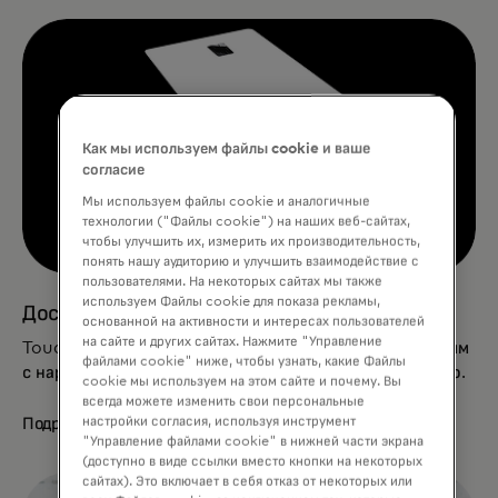
Как мы используем файлы cookie и ваше
согласие
Мы используем файлы cookie и аналогичные
технологии ("Файлы cookie") на наших веб-сайтах,
чтобы улучшить их, измерить их производительность,
понять нашу аудиторию и улучшить взаимодействие с
пользователями. На некоторых сайтах мы также
используем Файлы cookie для показа рекламы,
Доступность начинается с дизайна
основанной на активности и интересах пользователей
на сайте и других сайтах. Нажмите "Управление
Touch Card повышает безопасность и помогает людям
файлами cookie" ниже, чтобы узнать, какие Файлы
с нарушениями зрения пользоваться картой свободно.
cookie мы используем на этом сайте и почему. Вы
всегда можете изменить свои персональные
настройки согласия, используя инструмент
Подробнее
"Управление файлами cookie" в нижней части экрана
(доступно в виде ссылки вместо кнопки на некоторых
сайтах). Это включает в себя отказ от некоторых или