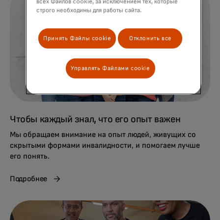
всех Файлов cookie, за исключением тех, которые
строго необходимы для работы сайта.
Принять Файлы cookie
Отклонить все
Управлять Файлами cookie
Чтобы каждый знал, что его опыт важен
Мы обращаем внимание на опыт людей, живущих со
скрытыми формами инвалидности, и помогаем лучше
его понять.
Подробнее