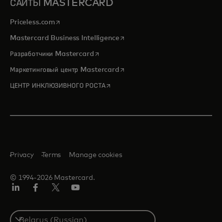
САЙТЫ MASTERCARD
opens in a new tab
Priceless.com
opens in a new tab
Mastercard Business Intelligence
opens in a new tab
Разработчики Mastercard
opens in a new tab
Маркетинговый центр Mastercard
opens in a new tab
ЦЕНТР ИНКЛЮЗИВНОГО РОСТА
Privacy
Terms
Manage cookies
© 1994-2026 Mastercard.
LinkedIn
Facebook
X
YouTube
(ранее
Twitter)
Select
a