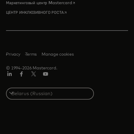
opens in a new tab
Маркетинговый центр Mastercard
opens in a new tab
ЦЕНТР ИНКЛЮЗИВНОГО РОСТА
Privacy
Terms
Manage cookies
© 1994-2026 Mastercard.
LinkedIn
Facebook
X
YouTube
(ранее
Twitter)
Select
a
country