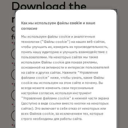
Download the
report
Как мы используем файлы cookie и ваше
Complete the form to read the
согласие
full report.
Мы используем файлы cookie и аналогичные
технологии ("Файлы cookie") на наших веб-сайтах,
*
First Name
чтобы улучшить их, измерить их производительность,
понять нашу аудиторию и улучшить взаимодействие с
пользователями. На некоторых сайтах мы также
используем Файлы cookie для показа рекламы,
*
Last Name
основанной на активности и интересах пользователей
на сайте и других сайтах. Нажмите "Управление
файлами cookie" ниже, чтобы узнать, какие Файлы
cookie мы используем на этом сайте и почему. Вы
*
Business Email Address
всегда можете изменить свои персональные
настройки согласия, используя инструмент
"Управление файлами cookie" в нижней части экрана
(доступно в виде ссылки вместо кнопки на некоторых
*
Job Title
сайтах). Это включает в себя отказ от некоторых или
всех Файлов cookie, за исключением тех, которые
строго необходимы для работы сайта.
*
Organization Name