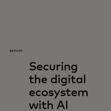
Для вас
Для бизнеса
Для всего мира
REPORT
Для новаторов
Securing
Новости и тренды
the digital
ecosystem
with AI