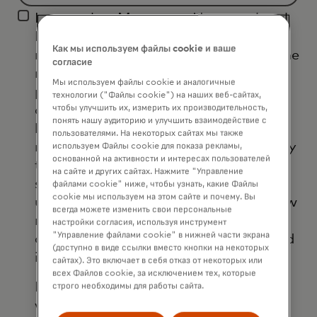
Filtering
I agree that Mastercard International
will
Inc. and its affiliates ('Mastercard')
be
Как мы используем файлы cookie и ваше
may use my contact details to send me
applied
согласие
marketing communications about its
after
Мы используем файлы cookie и аналогичные
products, services and events, as well
3
технологии ("Файлы cookie") на наших веб-сайтах,
чтобы улучшить их, измерить их производительность,
as other topical business information
characters.
понять нашу аудиторию и улучшить взаимодействие с
by email. If I have shared my phone
пользователями. На некоторых сайтах мы также
number, I confirm that I am also happy
используем Файлы cookie для показа рекламы,
основанной на активности и интересах пользователей
to be contacted by Mastercard for
на сайте и других сайтах. Нажмите "Управление
such marketing purposes by phone. I
файлами cookie" ниже, чтобы узнать, какие Файлы
cookie мы используем на этом сайте и почему. Вы
understand that I am free to withdraw
всегда можете изменить свои персональные
my consent at any time, free of
настройки согласия, используя инструмент
"Управление файлами cookie" в нижней части экрана
charge, using the opt-out link provided
(доступно в виде ссылки вместо кнопки на некоторых
in each email.
сайтах). Это включает в себя отказ от некоторых или
всех Файлов cookie, за исключением тех, которые
I acknowledge that my personal data
строго необходимы для работы сайта.
will be processed in accordance with