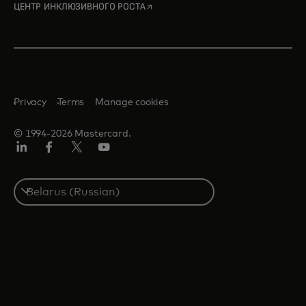
opens in a new tab
ЦЕНТР ИНКЛЮЗИВНОГО РОСТА
Privacy
Terms
Manage cookies
© 1994-2026 Mastercard.
LinkedIn
Facebook
X
YouTube
(ранее
Twitter)
Select
a
country