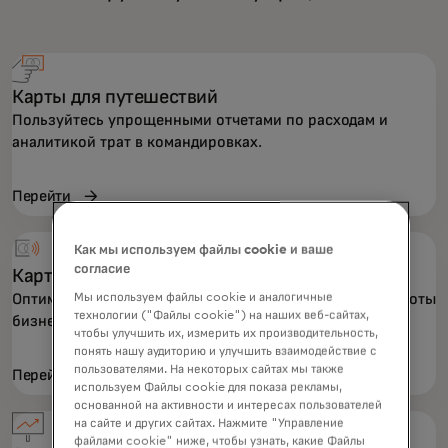
Карты для путешествий
Пользуйтесь упрощенными отчетами по расходам и
аналитикой трат в командировках.
Перейти
Как мы используем файлы cookie и ваше
согласие
Карты для закупок
Оптимизируйте процесс закупок для эффективной работы
Мы используем файлы cookie и аналогичные
технологии ("Файлы cookie") на наших веб-сайтах,
бизнеса.
чтобы улучшить их, измерить их производительность,
понять нашу аудиторию и улучшить взаимодействие с
пользователями. На некоторых сайтах мы также
Перейти
используем Файлы cookie для показа рекламы,
основанной на активности и интересах пользователей
на сайте и других сайтах. Нажмите "Управление
файлами cookie" ниже, чтобы узнать, какие Файлы