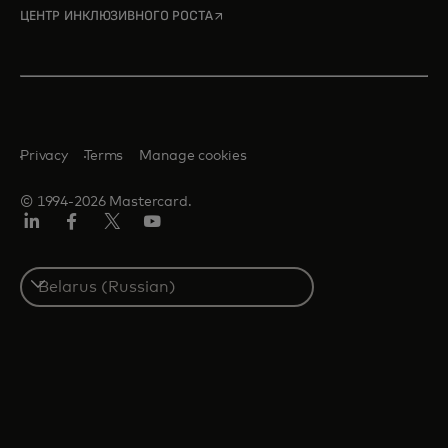
opens in a new tab
ЦЕНТР ИНКЛЮЗИВНОГО РОСТА
Privacy
Terms
Manage cookies
© 1994-2026 Mastercard.
LinkedIn
Facebook
X
YouTube
(ранее
Twitter)
Select
a
country