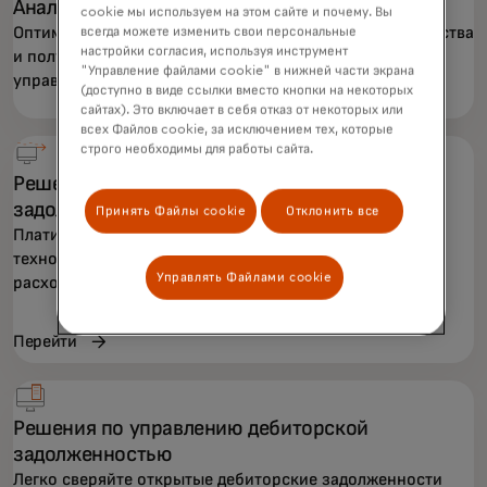
Аналитика и отчетность
cookie мы используем на этом сайте и почему. Вы
Оптимизируйте процессы, сократите риск мошенничества
всегда можете изменить свои персональные
настройки согласия, используя инструмент
и получите аналитику для более эффективного
"Управление файлами cookie" в нижней части экрана
управления финансами.
(доступно в виде ссылки вместо кнопки на некоторых
сайтах). Это включает в себя отказ от некоторых или
всех Файлов cookie, за исключением тех, которые
строго необходимы для работы сайта.
Решения по управлению кредиторской
задолженностью
Принять Файлы cookie
Отклонить все
Платите быстрее и выгоднее благодаря передовым
технологиям, которые сокращают операционные
Управлять Файлами cookie
расходы.
Перейти
Решения по управлению дебиторской
задолженностью
Легко сверяйте открытые дебиторские задолженности