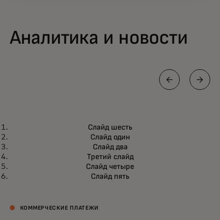
Аналитика и новости
ДОКУМЕНТАЦИЯ
Слайд шесть
Раскрытие ценности закупок с
opens in a new tab
Подробнее
Слайд один
помощью встроенных финансов
Слайд два
Третий слайд
Слайд четыре
Слайд пять
КОММЕРЧЕСКИЕ ПЛАТЕЖИ