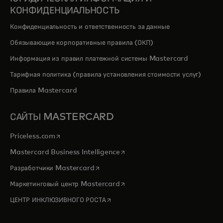
КОНФИДЕНЦИАЛЬНОСТЬ
Конфиденциальность и ответственность за данные
Обязывающие корпоративные правила (ОКП)
Информация из правил платежной системы Mastercard
Тарифная политика (правила установления стоимости услуг)
Правила Mastercard
САЙТЫ MASTERCARD
opens in a new tab
Priceless.com
opens in a new tab
Mastercard Business Intelligence
opens in a new tab
Разработчики Mastercard
opens in a new tab
Маркетинговый центр Mastercard
opens in a new tab
ЦЕНТР ИНКЛЮЗИВНОГО РОСТА