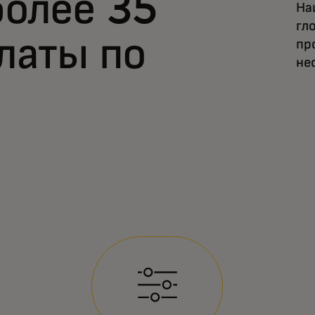
более 35
На
гл
латы по
пр
не