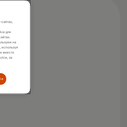
-сайтах,
kie для
сайтах.
ользуем на
, используя
ки вместо
okie, за
ie