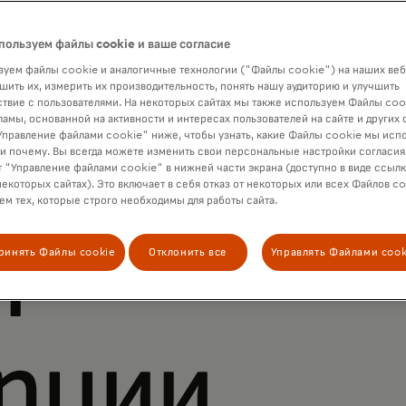
пользуем файлы cookie и ваше согласие
уем файлы cookie и аналогичные технологии ("Файлы cookie") на наших веб
шить их, измерить их производительность, понять нашу аудиторию и улучшить
твие с пользователями. На некоторых сайтах мы также используем Файлы coo
ламы, основанной на активности и интересах пользователей на сайте и других 
ия для
правление файлами cookie" ниже, чтобы узнать, какие Файлы cookie мы исп
 и почему. Вы всегда можете изменить свои персональные настройки согласия
 "Управление файлами cookie" в нижней части экрана (доступно в виде ссыл
некоторых сайтах). Это включает в себя отказ от некоторых или всех Файлов co
м тех, которые строго необходимы для работы сайта.
й
ринять Файлы cookie
Отклонить все
Управлять Файлами cook
рции