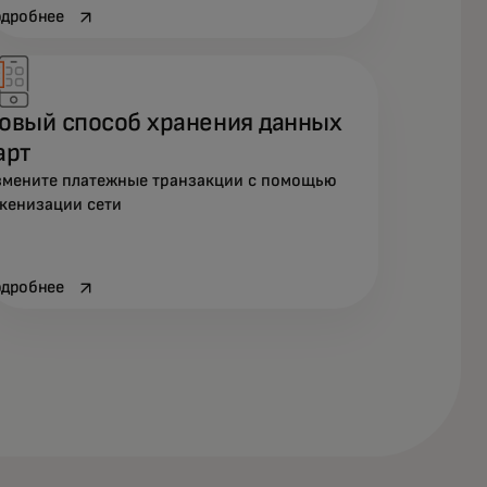
opens in a new tab
дробнее
овый способ хранения данных
арт
мените платежные транзакции с помощью
кенизации сети
opens in a new tab
дробнее