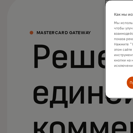
Как мы ис
Мы использ
чтобы улуч
MASTERCARD GATEWAY
взаимодейс
показа рек
Решен
Нажмите "У
этом сайте
инструмент
кнопки на 
исключение
едино
П
комме