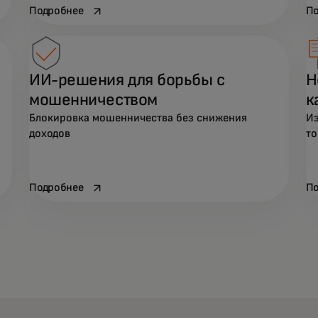
opens in a new tab
Подробнее
По
ИИ-решения для борьбы с
Н
мошенничеством
к
Блокировка мошенничества без снижения
Из
доходов
то
opens in a new tab
Подробнее
По