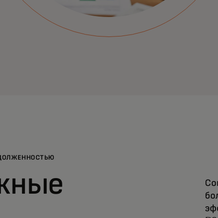
АДОЛЖЕННОСТЬЮ
жные
Со
бо
эф