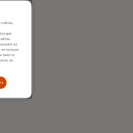
рки
-сайтах,
ые в платформы,
kie для
ическую сверку.
сайтах.
ользуем на
, используя
ки вместо
okie, за
ie