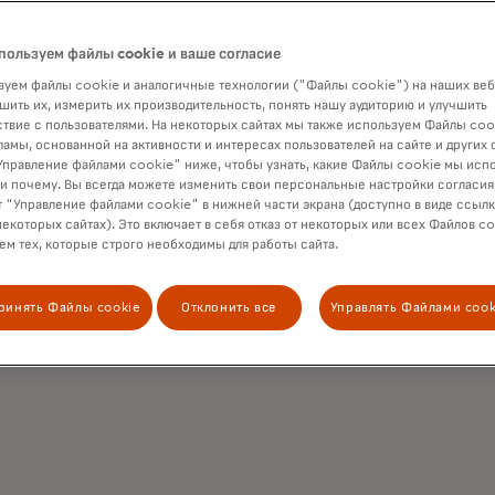
Оптимизация
пользуем файлы cookie и ваше согласие
процесса све
уем файлы cookie и аналогичные технологии ("Файлы cookie") на наших веб
шить их, измерить их производительность, понять нашу аудиторию и улучшить
Подробные данные, встроенн
твие с пользователями. На некоторых сайтах мы также используем Файлы coo
позволяют проводить автомат
ламы, основанной на активности и интересах пользователей на сайте и других 
правление файлами cookie" ниже, чтобы узнать, какие Файлы cookie мы исп
 и почему. Вы всегда можете изменить свои персональные настройки согласия
 "Управление файлами cookie" в нижней части экрана (доступно в виде ссыл
некоторых сайтах). Это включает в себя отказ от некоторых или всех Файлов co
м тех, которые строго необходимы для работы сайта.
ринять Файлы cookie
Отклонить все
Управлять Файлами cook