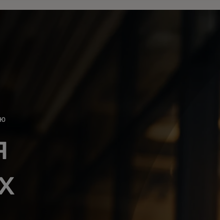
ЬЮ
я
х