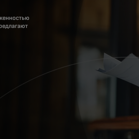
лженностью
предлагают