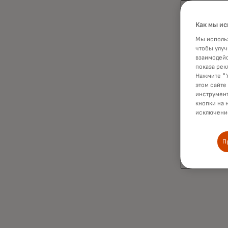
Как мы ис
Мы использ
чтобы улуч
взаимодейс
показа рек
Нажмите "У
этом сайте
инструмент
кнопки на 
исключение
П