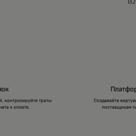
B2
пок
Платфор
й, контролируйте траты
Создавайте виртуа
ета к оплате.
поставщикам г