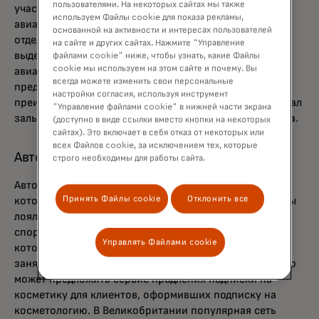
пользователями. На некоторых сайтах мы также
участника. Например, недорогая европейская
используем Файлы cookie для показа рекламы,
авиакомпания предлагает подписку, включающую
основанной на активности и интересах пользователей
отдельную передачу багажа, более быструю посадку,
на сайте и других сайтах. Нажмите "Управление
выделенные места и ускоренную охрану. Другая
файлами cookie" ниже, чтобы узнать, какие Файлы
cookie мы используем на этом сайте и почему. Вы
авиакомпания, базирующаяся на Ближнем Востоке,
всегда можете изменить свои персональные
предлагает многоуровневую подписку с растущими
настройки согласия, используя инструмент
преимуществами, включая бонусные мили, доступ в зал
"Управление файлами cookie" в нижней части экрана
залы аэропорта и нормы зарегистрированного багажа.
(доступно в виде ссылки вместо кнопки на некоторых
сайтах). Это включает в себя отказ от некоторых или
всех Файлов cookie, за исключением тех, которые
Автономная подписка
строго необходимы для работы сайта.
Автономные подписки — это платные программы,
Принять Файлы cookie
Отклонить все
которые работают отдельно от бесплатной программы
лояльности. Например, компания по продаже
спортивной одежды предлагает платную подписку,
Управлять Файлами cookie
которая предоставляет доступ к тысячам фитнес-
занятий и видео. В другом примере, крупный ритейлер
может предложить сервис продления подписки на
косметику для клиентов, оформивших подписку на
косметологию. В Великобритании популярная сеть