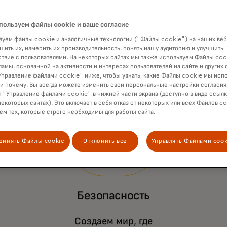
пользуем файлы cookie и ваше согласие
уем файлы cookie и аналогичные технологии ("Файлы cookie") на наших веб
шить их, измерить их производительность, понять нашу аудиторию и улучшить
твие с пользователями. На некоторых сайтах мы также используем Файлы coo
ламы, основанной на активности и интересах пользователей на сайте и других 
правление файлами cookie" ниже, чтобы узнать, какие Файлы cookie мы исп
 и почему. Вы всегда можете изменить свои персональные настройки согласия
 "Управление файлами cookie" в нижней части экрана (доступно в виде ссыл
некоторых сайтах). Это включает в себя отказ от некоторых или всех Файлов co
м тех, которые строго необходимы для работы сайта.
ринять Файлы cookie
Отклонить все
Управлять Файлами cook
Но
Безопасность
дл
ма
Создаем мир, где