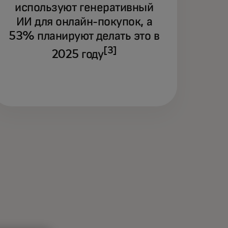
используют генеративный
ИИ для онлайн-покупок, а
требители быстро переходят с
адиционных поисковых систем на
53% планируют делать это в
кусственный интеллект для поиска
[3]
2025 году
варов и совершения покупок.