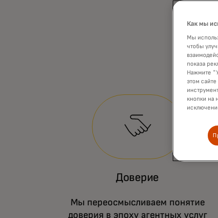
Как мы ис
Мы использ
чтобы улуч
взаимодейс
показа рек
Нажмите "У
этом сайте
инструмент
кнопки на 
исключение
П
Доверие
Мы переосмысливаем понятие
доверия в эпоху агентных услуг