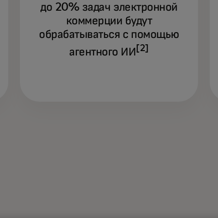
до 20% задач электронной
коммерции будут
По
тр
обрабатываться с помощью
ис
[2]
агентного ИИ
то