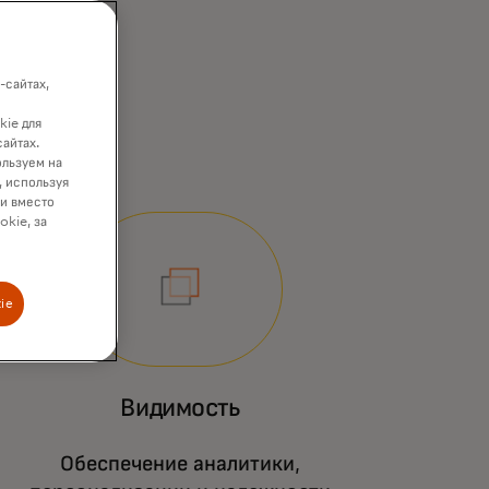
-сайтах,
kie для
сайтах.
ользуем на
, используя
ки вместо
okie, за
ie
Видимость
вая инфраструктура Mastercard
я обеспечения безопасных,
сштабируемых и надежных
Обеспечение аналитики,