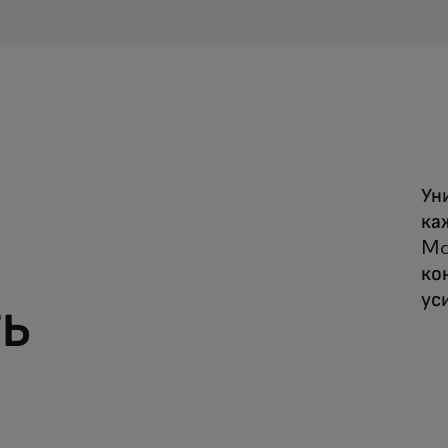
я
Ун
ка
Ma
ко
ус
ь