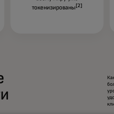
[2]
токенизированы
е
Ка
бо
ти
ур
уд
кл