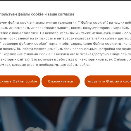
пользуем файлы cookie и ваше согласие
уем файлы cookie и аналогичные технологии ("Файлы cookie") на наших веб
шить их, измерить их производительность, понять нашу аудиторию и улучшить
твие с пользователями. На некоторых сайтах мы также используем Файлы coo
ламы, основанной на активности и интересах пользователей на сайте и других 
правление файлами cookie" ниже, чтобы узнать, какие Файлы cookie мы исп
 и почему. Вы всегда можете изменить свои персональные настройки согласия
 "Управление файлами cookie" в нижней части экрана (доступно в виде ссыл
некоторых сайтах). Это включает в себя отказ от некоторых или всех Файлов co
м тех, которые строго необходимы для работы сайта.
ринять Файлы cookie
Отклонить все
Управлять Файлами cook