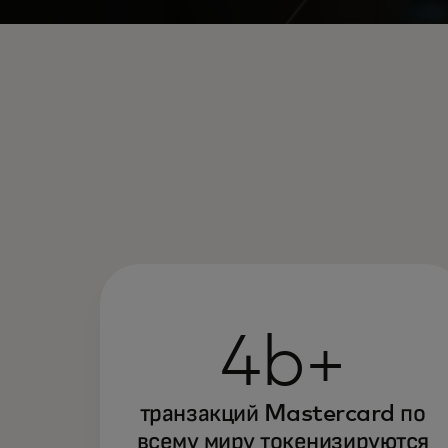
4b+
транзакций Mastercard по
всему миру токенизируются