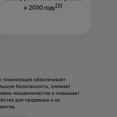
[2]
к 2030 году
к токенизация обеспечивает
льшую безопасность, снижает
овень мошенничества и повышает
обство для продавцов и их
иентов.