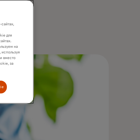
-сайтах,
kie для
сайтах.
ользуем на
, используя
ки вместо
okie, за
ie