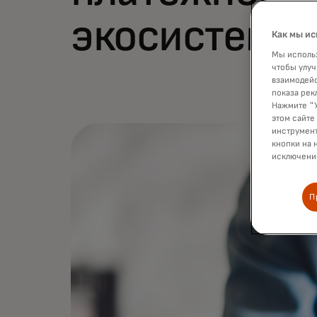
экосистемы
Как мы ис
Мы использ
чтобы улуч
взаимодейс
показа рек
Нажмите "У
этом сайте
инструмент
кнопки на 
исключение
П