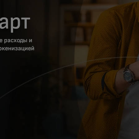
арт
е расходы и
токенизацией