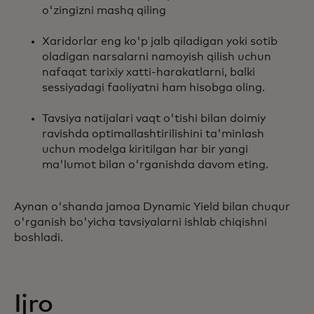
o'zingizni mashq qiling
Xaridorlar eng ko'p jalb qiladigan yoki sotib
oladigan narsalarni namoyish qilish uchun
nafaqat tarixiy xatti-harakatlarni, balki
sessiyadagi faoliyatni ham hisobga oling.
Tavsiya natijalari vaqt o'tishi bilan doimiy
ravishda optimallashtirilishini ta'minlash
uchun modelga kiritilgan har bir yangi
ma'lumot bilan o'rganishda davom eting.
Aynan o'shanda jamoa Dynamic Yield bilan chuqur
o'rganish bo'yicha tavsiyalarni ishlab chiqishni
boshladi.
Ijro