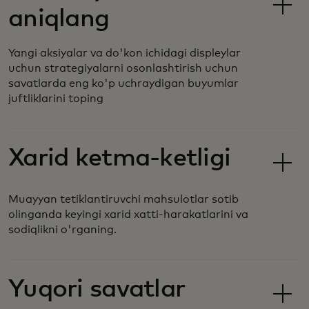
aniqlang
Yangi aksiyalar va do'kon ichidagi displeylar
uchun strategiyalarni osonlashtirish uchun
savatlarda eng ko'p uchraydigan buyumlar
juftliklarini toping
Xarid ketma-ketligi
Muayyan tetiklantiruvchi mahsulotlar sotib
olinganda keyingi xarid xatti-harakatlarini va
sodiqlikni o'rganing.
Yuqori savatlar