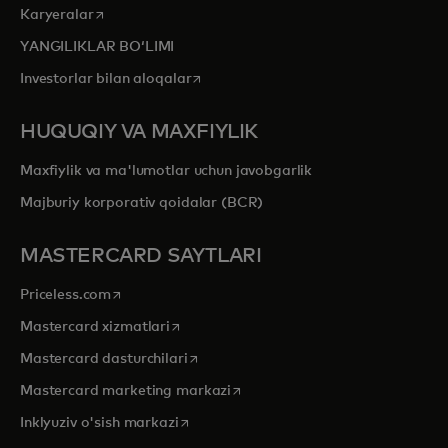
opens in a new tab
Karyeralar
YANGILIKLAR BOʻLIMI
opens in a new tab
Investorlar bilan aloqalar
HUQUQIY VA MAXFIYLIK
Maxfiylik va ma'lumotlar uchun javobgarlik
Majburiy korporativ qoidalar (BCR)
MASTERCARD SAYTLARI
opens in a new tab
Priceless.com
opens in a new tab
Mastercard xizmatlari
opens in a new tab
Mastercard dasturchilari
opens in a new tab
Mastercard marketing markazi
opens in a new tab
Inklyuziv o'sish markazi