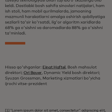
tavsiya texnologiyasi bilan tajriba o'tkazishga olib
keldi. Dastlabki bosh sahifa sinovlari natijalari, ham
ish stoli, ham mobil qurilmalarda, jamoaning
mazmunli harakatlarni amalga oshirish qobiliyatiga
sezilarli ta'sir ko'rsatdi, ilg'or algoritm xaridlarda
68% ga o'sishni va daromadlarda 88% ga o'sishni
ta'minladi.
Hissa qo'shganlar:
Einat Haftel
, Bosh mahsulot
direktori;
Ori Bauer
, Dynamic Yield bosh direktori;
Syuzan Grossman, Marketing xizmatlari bo'yicha
ijrochi vitse-prezident
[1] “Lorem ipsum dolor sit amet, consectetur” adipiscing elit,