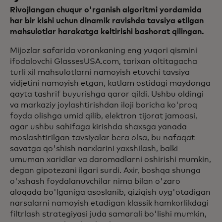
Rivojlangan chuqur o'rganish algoritmi yordamida
har bir kishi uchun dinamik ravishda tavsiya etilgan
mahsulotlar harakatga keltirishi bashorat qilingan.
Mijozlar safarida voronkaning eng yuqori qismini
ifodalovchi GlassesUSA.com, tarixan oltitagacha
turli xil mahsulotlarni namoyish etuvchi tavsiya
vidjetini namoyish etgan, katlam ostidagi maydonga
qayta tashrif buyurishga qaror qildi. Ushbu oldingi
va markaziy joylashtirishdan iloji boricha ko'proq
foyda olishga umid qilib, elektron tijorat jamoasi,
agar ushbu sahifaga kirishda shaxsga yanada
moslashtirilgan tavsiyalar bera olsa, bu nafaqat
savatga qo'shish narxlarini yaxshilash, balki
umuman xaridlar va daromadlarni oshirishi mumkin,
degan gipotezani ilgari surdi. Axir, boshqa shunga
o'xshash foydalanuvchilar nima bilan o'zaro
aloqada bo'lganiga asoslanib, qiziqish uyg'otadigan
narsalarni namoyish etadigan klassik hamkorlikdagi
filtrlash strategiyasi juda samarali bo'lishi mumkin,