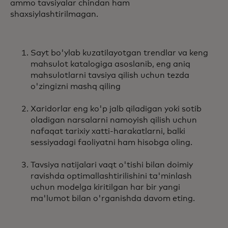
ammo tavsiyalar chindan ham
shaxsiylashtirilmagan.
Sayt bo'ylab kuzatilayotgan trendlar va keng
mahsulot katalogiga asoslanib, eng aniq
mahsulotlarni tavsiya qilish uchun tezda
o'zingizni mashq qiling
Xaridorlar eng ko'p jalb qiladigan yoki sotib
oladigan narsalarni namoyish qilish uchun
nafaqat tarixiy xatti-harakatlarni, balki
sessiyadagi faoliyatni ham hisobga oling.
Tavsiya natijalari vaqt o'tishi bilan doimiy
ravishda optimallashtirilishini ta'minlash
uchun modelga kiritilgan har bir yangi
ma'lumot bilan o'rganishda davom eting.