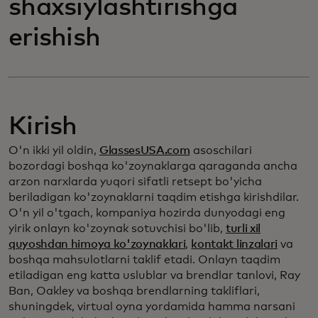
shaxsiylashtirishga
erishish
Kirish
O'n ikki yil oldin,
GlassesUSA.com
asoschilari
bozordagi boshqa ko'zoynaklarga qaraganda ancha
arzon narxlarda yuqori sifatli retsept bo'yicha
beriladigan ko'zoynaklarni taqdim etishga kirishdilar.
O'n yil o'tgach, kompaniya hozirda dunyodagi eng
yirik onlayn ko'zoynak sotuvchisi bo'lib,
turli xil
quyoshdan himoya ko'zoynaklari
,
kontakt linzalari
va
boshqa mahsulotlarni taklif etadi. Onlayn taqdim
etiladigan eng katta uslublar va brendlar tanlovi, Ray
Ban, Oakley va boshqa brendlarning takliflari,
shuningdek, virtual oyna yordamida hamma narsani