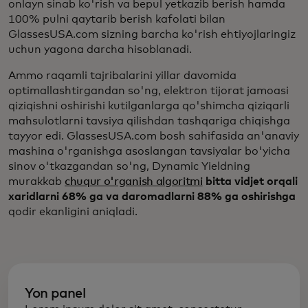
onlayn sinab ko'rish va bepul yetkazib berish hamda
100% pulni qaytarib berish kafolati bilan
GlassesUSA.com sizning barcha ko'rish ehtiyojlaringiz
uchun yagona darcha hisoblanadi.
Ammo raqamli tajribalarini yillar davomida
optimallashtirgandan so'ng, elektron tijorat jamoasi
qiziqishni oshirishi kutilganlarga qo'shimcha qiziqarli
mahsulotlarni tavsiya qilishdan tashqariga chiqishga
tayyor edi. GlassesUSA.com bosh sahifasida an'anaviy
mashina o'rganishga asoslangan tavsiyalar bo'yicha
sinov o'tkazgandan so'ng, Dynamic Yieldning
murakkab
chuqur o'rganish algoritmi
bitta vidjet orqali
xaridlarni 68% ga va daromadlarni 88% ga oshirishga
qodir ekanligini aniqladi.
Yon panel