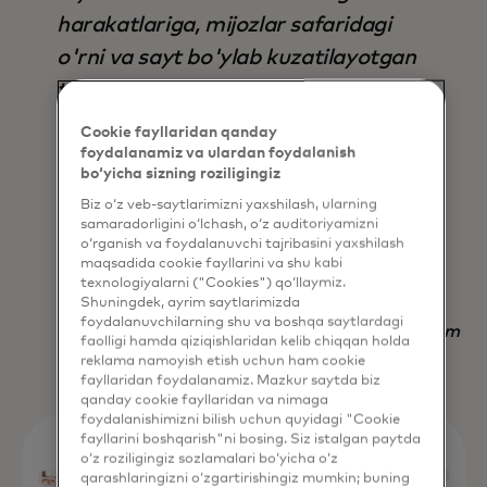
harakatlariga, mijozlar safaridagi
o'rni va sayt bo'ylab kuzatilayotgan
tendentsiyalarga asoslanib,
avtomatik ravishda to'g'ri
Cookie fayllaridan qanday
parametrlar to'plamini aniqlaydi, bu
foydalanamiz va ulardan foydalanish
bo‘yicha sizning roziligingiz
esa uni nafaqat natija, balki vaqtni
Biz o‘z veb-saytlarimizni yaxshilash, ularning
tejash jihatidan ham mavjud bo'lgan
samaradorligini o‘lchash, o‘z auditoriyamizni
o‘rganish va foydalanuvchi tajribasini yaxshilash
boshqa har qanday strategiyadan
maqsadida cookie fayllarini va shu kabi
ustun qiladi.
texnologiyalarni ("Cookies") qo‘llaymiz.
Shuningdek, ayrim saytlarimizda
foydalanuvchilarning shu va boshqa saytlardagi
Nadav Yekutiel, Head of Data, GlassesUSA.com
faolligi hamda qiziqishlaridan kelib chiqqan holda
reklama namoyish etish uchun ham cookie
fayllaridan foydalanamiz. Mazkur saytda biz
qanday cookie fayllaridan va nimaga
foydalanishimizni bilish uchun quyidagi "Cookie
fayllarini boshqarish"ni bosing. Siz istalgan paytda
o‘z roziligingiz sozlamalari bo‘yicha o‘z
qarashlaringizni o‘zgartirishingiz mumkin; buning