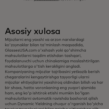
Asosiy xulosa
Mijozlarni eng yaxshi va arzon narxlardagi
ko'zoynaklar bilan ta'minlash maqsadida,
GlassesUSA.com o'xshash yoki qo'shimcha
mahsulotlarni taqdim etishdan tashqari,
foydalanuvchi uchun chinakamiga moslashtirilgan
mahsulotlarga o'tish kerakligini angladi.
Kompaniyaning mijozlar tajribasini yetkazib berish
chegaralarini kengaytirishga tayyorligi ularni
mijozlar ehtiyojlarini yaxshiroq oldindan bilish va har
bir shaxs, hatto voronkaning eng yuqori qismida
ham, eng ko'p ishtirok etishi mumkin bo'lgan
mahsulotlarni avtomatik ravishda bashorat qilish
uchun Dynamic Yieldning chuqur o'rganish bo'yicha