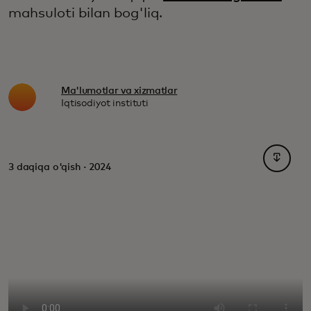
mahsuloti bilan bog'liq.
Ma'lumotlar va xizmatlar
Iqtisodiyot instituti
opens i
3 daqiqa o'qish · 2024