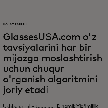
Siz uchun
Biznes uchun
HOLAT TAHLILI
GlassesUSA.com o'z
Butun dunyo uchun
tavsiyalarini har bir
Innovatorlar uchun
mijozga moslashtirish
uchun chuqur
Yangiliklar va trendlar
o'rganish algoritmini
joriy etadi
Ushbu amaliy tadqiqot
Dinamik Yig'imlilik