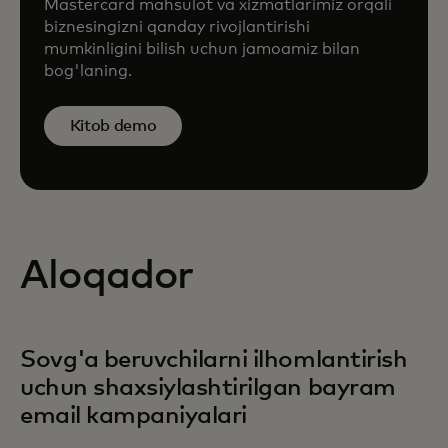
Mastercard mahsulot va xizmatlarimiz orqali
biznesingizni qanday rivojlantirishi
mumkinligini bilish uchun jamoamiz bilan
bog'laning.
Kitob demo
Aloqador
Sovg'a beruvchilarni ilhomlantirish
uchun shaxsiylashtirilgan bayram
email kampaniyalari