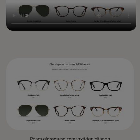
Rasm
glassesusa.com
saytidan olingan