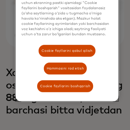
uchun ekranning pastki qismidagi "Cookie
fayllarini boshqarish" vositasidan foydalanasiz
(o‘sha saytlarning o‘zida u tugmacha o‘rniga
havola ko‘rinishida aks etgan). Mazkur holat
cookie fayllarining ayrimlaridan yoki barchasidan
voz kechishni o‘z ichiga oladi; saytning faoliyati
uchun o‘ta zarur bo‘lganlari bundan mustasno.
Cookie fayllarini qabul qilish
Hammasini rad etish
Xaridlarning 68% ga
oshishi va daromadning
Cookie fayllarini boshqarish
88% ga oshishi,
barchasi bitta vidjetdan