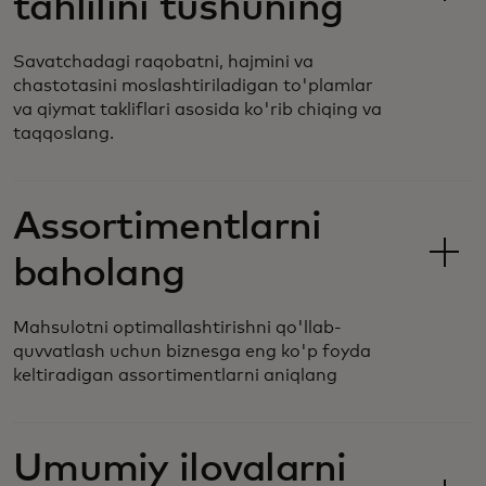
tahlilini tushuning
Savatchadagi raqobatni, hajmini va
chastotasini moslashtiriladigan to'plamlar
va qiymat takliflari asosida ko'rib chiqing va
taqqoslang.
Assortimentlarni
baholang
Mahsulotni optimallashtirishni qo'llab-
quvvatlash uchun biznesga eng ko'p foyda
keltiradigan assortimentlarni aniqlang
Umumiy ilovalarni