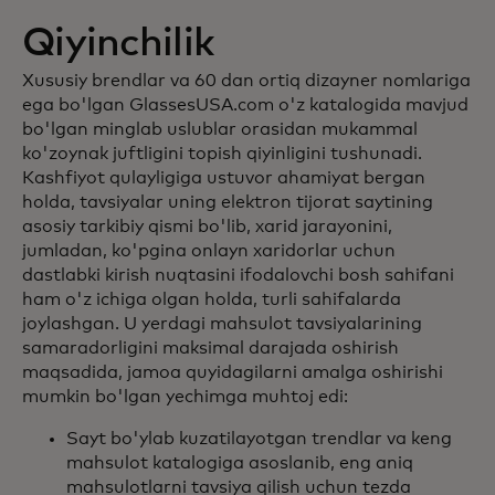
Qiyinchilik
Xususiy brendlar va 60 dan ortiq dizayner nomlariga
ega bo'lgan GlassesUSA.com o'z katalogida mavjud
bo'lgan minglab uslublar orasidan mukammal
ko'zoynak juftligini topish qiyinligini tushunadi.
Kashfiyot qulayligiga ustuvor ahamiyat bergan
holda, tavsiyalar uning elektron tijorat saytining
asosiy tarkibiy qismi bo'lib, xarid jarayonini,
jumladan, ko'pgina onlayn xaridorlar uchun
dastlabki kirish nuqtasini ifodalovchi bosh sahifani
ham o'z ichiga olgan holda, turli sahifalarda
joylashgan. U yerdagi mahsulot tavsiyalarining
samaradorligini maksimal darajada oshirish
maqsadida, jamoa quyidagilarni amalga oshirishi
mumkin bo'lgan yechimga muhtoj edi:
Sayt bo'ylab kuzatilayotgan trendlar va keng
mahsulot katalogiga asoslanib, eng aniq
mahsulotlarni tavsiya qilish uchun tezda