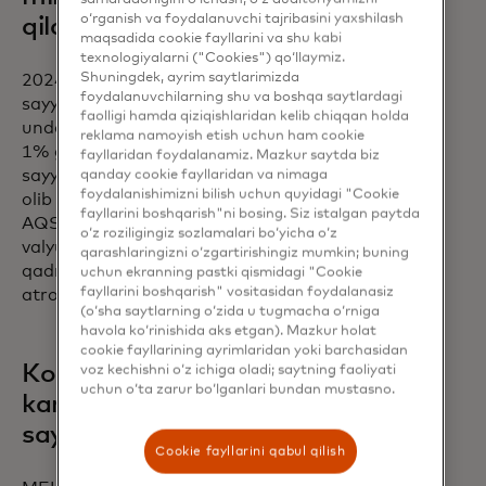
o‘rganish va foydalanuvchi tajribasini yaxshilash
qiladi
maqsadida cookie fayllarini va shu kabi
texnologiyalarni ("Cookies") qo‘llaymiz.
Shuningdek, ayrim saytlarimizda
2024-yilda valyuta kursining pasayishi
foydalanuvchilarning shu va boshqa saytlardagi
sayyohlarni Yaponiyaga qiymat izlashga
faolligi hamda qiziqishlaridan kelib chiqqan holda
undadi, u yerda ienning RMBga nisbatan
reklama namoyish etish uchun ham cookie
1% ga pasayishi Xitoy materikidagi
fayllaridan foydalanamiz. Mazkur saytda biz
qanday cookie fayllaridan va nimaga
sayyohlar sonining 1,5% ga oshishiga
foydalanishimizni bilish uchun quyidagi "Cookie
olib keldi. Biroq, Yangi Zelandiya va
fayllarini boshqarish"ni bosing. Siz istalgan paytda
AQShdan kelgan mehmonlar
o‘z roziligingiz sozlamalari bo‘yicha o‘z
valyutalariga nisbatan bir xil darajada
qarashlaringizni o‘zgartirishingiz mumkin; buning
qadrsizlanishga javoban atigi 0,2%
uchun ekranning pastki qismidagi "Cookie
fayllarini boshqarish" vositasidan foydalanasiz
atrofida o'sdi.
(o‘sha saytlarning o‘zida u tugmacha o‘rniga
havola ko‘rinishida aks etgan). Mazkur holat
cookie fayllarining ayrimlaridan yoki barchasidan
Korporativ sayohatlar
voz kechishni o‘z ichiga oladi; saytning faoliyati
uchun o‘ta zarur bo‘lganlari bundan mustasno.
kamroq uchraydi, ammo
sayohatlar uzoqroq
Cookie fayllarini qabul qilish