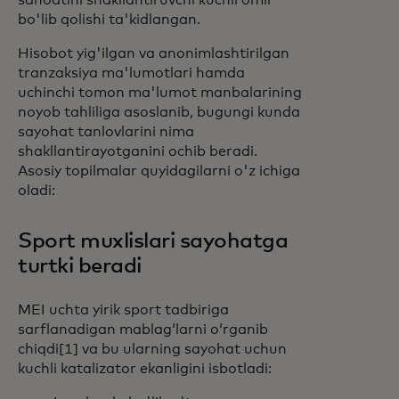
sanoatini shakllantiruvchi kuchli omil
bo'lib qolishi ta'kidlangan.
Hisobot yig'ilgan va anonimlashtirilgan
tranzaksiya ma'lumotlari hamda
uchinchi tomon ma'lumot manbalarining
noyob tahliliga asoslanib, bugungi kunda
sayohat tanlovlarini nima
shakllantirayotganini ochib beradi.
Asosiy topilmalar quyidagilarni o'z ichiga
oladi:
Sport muxlislari sayohatga
turtki beradi
MEI uchta yirik sport tadbiriga
sarflanadigan mablagʻlarni oʻrganib
chiqdi[1] va bu ularning sayohat uchun
kuchli katalizator ekanligini isbotladi: