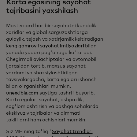
Karta egasining sayohat
tajribasini yaxshilash
Mastercard har bir sayohatni kundalik
xaridlar va global sarguzashtlarga
qulaylik, tejash va xotirjamlik keltiradigan
keng qamrovli sayohat imtiyozlari
bilan
yanada yuqori pog'onaga ko'taradi.
Chegirmali aviachiptalar va avtomobil
ijarasidan tortib, maxsus sayohat
yordami va shaxsiylashtirilgan
tavsiyalargacha, karta egalari ishonch
bilan o'rganishlari mumkin.
unexcible.com
saytiga tashrif buyurib,
Karta egalari sayohat, oshpazlik,
sog'lomlashtirish va boshqa sohalarda
eksklyuziv tajribalar va qimmatli
takliflarni ham ochishlari mumkin.
Siz MEIning to'liq "
Sayohat trendlari