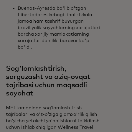
Buenos-Ayresda bo'lib o'tgan
Libertadores kubogi finali: Ikkala
jamoa ham tashrif buyurgan
braziliyalik sayyohlarning xarajatlari
barcha xorijiy mamlakatlarning
xarajatlaridan ikki baravar ko'p
bo'ldi.
Sog'lomlashtirish,
sarguzasht va oziq-ovqat
tajribasi uchun maqsadli
sayohat
MEI tomonidan sogʻlomlashtirish
tajribalari va oʻz-oʻziga gʻamxoʻrlik qilish
boʻyicha yetakchi yoʻnalishlarni taʼkidlash
uchun ishlab chiqilgan Wellness Travel