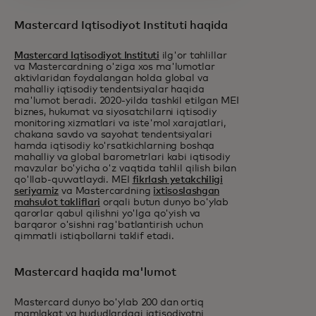
Mastercard Iqtisodiyot Instituti haqida
Mastercard Iqtisodiyot Instituti
ilg'or tahlillar
va Mastercardning o'ziga xos ma'lumotlar
aktivlaridan foydalangan holda global va
mahalliy iqtisodiy tendentsiyalar haqida
ma'lumot beradi. 2020-yilda tashkil etilgan MEI
biznes, hukumat va siyosatchilarni iqtisodiy
monitoring xizmatlari va iste'mol xarajatlari,
chakana savdo va sayohat tendentsiyalari
hamda iqtisodiy ko'rsatkichlarning boshqa
mahalliy va global barometrlari kabi iqtisodiy
mavzular bo'yicha o'z vaqtida tahlil qilish bilan
qo'llab-quvvatlaydi. MEI
fikrlash yetakchiligi
seriyamiz
va Mastercardning
ixtisoslashgan
mahsulot takliflari
orqali butun dunyo bo'ylab
qarorlar qabul qilishni yo'lga qo'yish va
barqaror o'sishni rag'batlantirish uchun
qimmatli istiqbollarni taklif etadi.
Mastercard haqida ma'lumot
Mastercard dunyo bo'ylab 200 dan ortiq
mamlakat va hududlardagi iqtisodiyotni