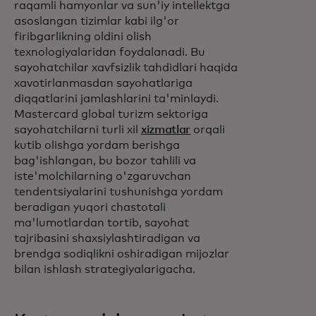
raqamli hamyonlar va sun'iy intellektga
asoslangan tizimlar kabi ilg'or
firibgarlikning oldini olish
texnologiyalaridan foydalanadi. Bu
sayohatchilar xavfsizlik tahdidlari haqida
xavotirlanmasdan sayohatlariga
diqqatlarini jamlashlarini ta'minlaydi.
Mastercard global turizm sektoriga
sayohatchilarni turli xil
xizmatlar
orqali
kutib olishga yordam berishga
bag'ishlangan, bu bozor tahlili va
iste'molchilarning o'zgaruvchan
tendentsiyalarini tushunishga yordam
beradigan yuqori chastotali
ma'lumotlardan tortib, sayohat
tajribasini shaxsiylashtiradigan va
brendga sodiqlikni oshiradigan mijozlar
bilan ishlash strategiyalarigacha.