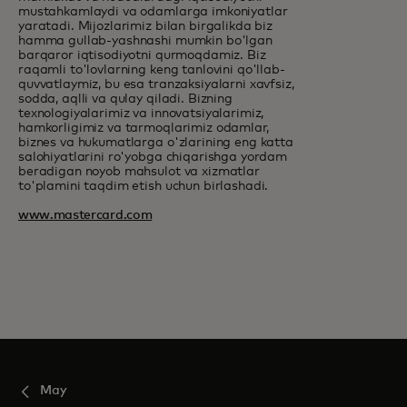
mustahkamlaydi va odamlarga imkoniyatlar
yaratadi. Mijozlarimiz bilan birgalikda biz
hamma gullab-yashnashi mumkin bo'lgan
barqaror iqtisodiyotni qurmoqdamiz. Biz
raqamli to'lovlarning keng tanlovini qo'llab-
quvvatlaymiz, bu esa tranzaksiyalarni xavfsiz,
sodda, aqlli va qulay qiladi. Bizning
texnologiyalarimiz va innovatsiyalarimiz,
hamkorligimiz va tarmoqlarimiz odamlar,
biznes va hukumatlarga o'zlarining eng katta
salohiyatlarini ro'yobga chiqarishga yordam
beradigan noyob mahsulot va xizmatlar
to'plamini taqdim etish uchun birlashadi.
www.mastercard.com
May