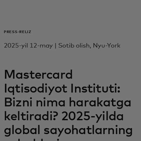
Siz uchun
Biznes uchun
PRESS-RELIZ
2025-yil 12-may | Sotib olish, Nyu-York
Butun dunyo uchun
Mastercard
Innovatorlar uchun
Iqtisodiyot Instituti:
Yangiliklar va trendlar
Bizni nima harakatga
keltiradi? 2025-yilda
global sayohatlarning