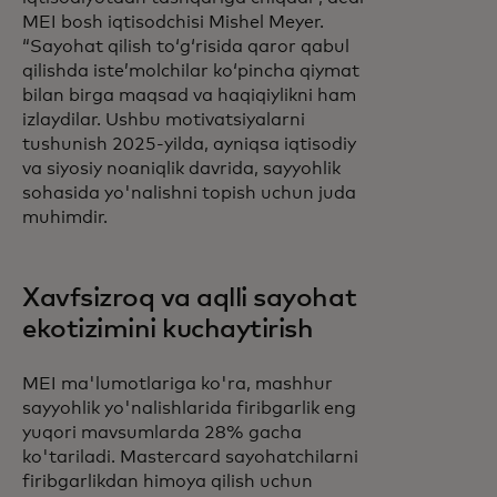
MEI bosh iqtisodchisi Mishel Meyer.
“Sayohat qilish toʻgʻrisida qaror qabul
qilishda isteʼmolchilar koʻpincha qiymat
bilan birga maqsad va haqiqiylikni ham
izlaydilar. Ushbu motivatsiyalarni
tushunish 2025-yilda, ayniqsa iqtisodiy
va siyosiy noaniqlik davrida, sayyohlik
sohasida yo'nalishni topish uchun juda
muhimdir.
Xavfsizroq va aqlli sayohat
ekotizimini kuchaytirish
MEI ma'lumotlariga ko'ra, mashhur
sayyohlik yo'nalishlarida firibgarlik eng
yuqori mavsumlarda 28% gacha
ko'tariladi. Mastercard sayohatchilarni
firibgarlikdan himoya qilish uchun