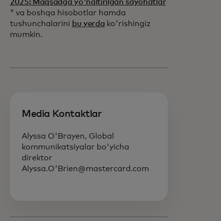
2025: Maqsadga yo'naltirilgan sayohatlar
" va boshqa hisobotlar hamda
tushunchalarini
bu yerda
ko'rishingiz
mumkin.
Media Kontaktlar
Alyssa O'Brayen, Global
kommunikatsiyalar bo'yicha
direktor
Alyssa.O'Brien@mastercard.com