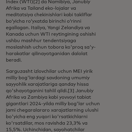
Index (WTI)[2] da Namibiya, Janubiy
Afrika va Tailand eko-lojalar va
meditatsiya chekinishlari kabi takliflar
boʻyicha roʻyxatda birinchi oʻrinni
egallagan. Italiya, Yangi Zelandiya va
Kanada uchun WTI reytingining oshishi
ushbu mashhur tendentsiyaga
moslashish uchun tobora ko'proq sa'y-
harakatlar qilinayotganidan dalolat
beradi.
Sarguzasht izlovchilar uchun MEI yirik
milliy bog'lardagi savdoning umumiy
sayyohlik xarajatlariga qanday hissa
qo'shayotganini tahlil qildi.[3] Janubiy
Afrika va Zambiya kabi yovvoyi tabiat
gigantlari 2024-yilda milliy bog'lar uchun
jami chegaralararo xarajatlarning ulushi
bo'yicha eng yuqori ko'rsatkichlarni
ko'rsatdilar, mos ravishda 23,3% va
15,5%. Uchinchidan, sayohatchilar