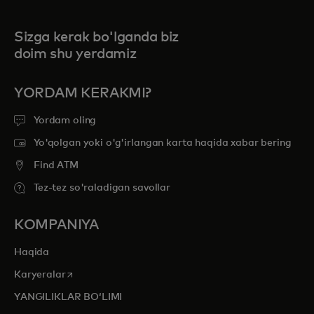
Sizga kerak bo'lganda biz
doim shu yerdamiz
YORDAM KERAKMI?
Yordam oling
Yo'qolgan yoki o'g'irlangan karta haqida xabar bering
Find ATM
Tez-tez so'raladigan savollar
KOMPANIYA
Haqida
opens in a new tab
Karyeralar
YANGILIKLAR BOʻLIMI