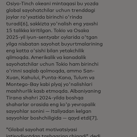
Osiyo-Tinch okeani mintaqasi bu yozda
global sayohatchilar uchun trenddagi
joylar ro'yxatida birinchi o'rinda
turadi[6], sakkizta yo'nalish eng yaxshi
15 talikka kiritilgan. Tokio va Osaka
2025-yil iyun-sentyabr oylarida o'tgan
yilga nisbatan sayohat buyurtmalarining
eng katta o'sishi bilan yetakchilik
qilmoqda. Amerikalik va kanadalik
sayohatchilar uchun Tokio ham birinchi
o'rinni saqlab qolmoqda, ammo San-
Xuan, Kahului, Punta-Kana, Tulum va
Montego-Bay kabi plyaj yo'nalishlari
mashhurlik kasb etmoqda. Albaniyaning
Tirana shahri 2024-yilda boshqa
shaharlar orasida eng ko'p yevropalik
sayyohlar sonini — Italiyadan kelgan
sayyohlar boshchiligida — qayd etdi[7].
“Global sayohat motivatsiyasi
iqtisodiyotdan tashqariga chiqadi”, dedi