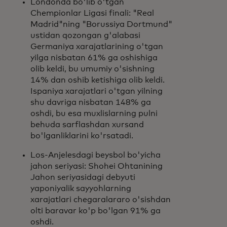
Londonda bo'lib o'tgan
Chempionlar Ligasi finali: "Real
Madrid"ning "Borussiya Dortmund"
ustidan qozongan g'alabasi
Germaniya xarajatlarining o'tgan
yilga nisbatan 61% ga oshishiga
olib keldi, bu umumiy o'sishning
14% dan oshib ketishiga olib keldi.
Ispaniya xarajatlari o'tgan yilning
shu davriga nisbatan 148% ga
oshdi, bu esa muxlislarning pulni
behuda sarflashdan xursand
bo'lganliklarini ko'rsatadi.
Los-Anjelesdagi beysbol bo'yicha
jahon seriyasi: Shohei Ohtanining
Jahon seriyasidagi debyuti
yaponiyalik sayyohlarning
xarajatlari chegaralararo o'sishdan
olti baravar ko'p bo'lgan 91% ga
oshdi.