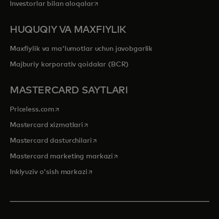
opens in a new tab
Investorlar bilan aloqalar
HUQUQIY VA MAXFIYLIK
Maxfiylik va ma'lumotlar uchun javobgarlik
Majburiy korporativ qoidalar (BCR)
MASTERCARD SAYTLARI
opens in a new tab
Priceless.com
opens in a new tab
Mastercard xizmatlari
opens in a new tab
Mastercard dasturchilari
opens in a new tab
Mastercard marketing markazi
opens in a new tab
Inklyuziv o'sish markazi