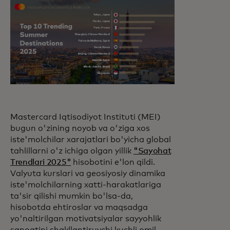
Mastercard Iqtisodiyot Instituti (MEI)
bugun o'zining noyob va o'ziga xos
iste'molchilar xarajatlari bo'yicha global
tahlillarni o'z ichiga olgan yillik
"Sayohat
Trendlari 2025"
hisobotini e'lon qildi.
Valyuta kurslari va geosiyosiy dinamika
iste'molchilarning xatti-harakatlariga
ta'sir qilishi mumkin bo'lsa-da,
hisobotda ehtiroslar va maqsadga
yo'naltirilgan motivatsiyalar sayyohlik