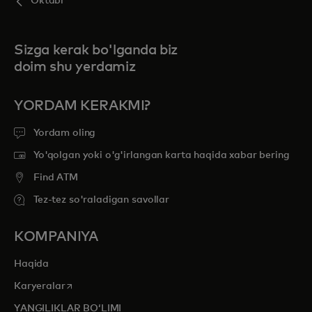
Oktabr
Sizga kerak bo'lganda biz
doim shu yerdamiz
YORDAM KERAKMI?
Yordam oling
Yo'qolgan yoki o'g'irlangan karta haqida xabar bering
Find ATM
Tez-tez so'raladigan savollar
KOMPANIYA
Haqida
opens in a new tab
Karyeralar
YANGILIKLAR BOʻLIMI