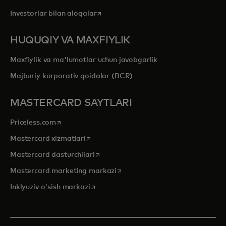
opens in a new tab
Investorlar bilan aloqalar
HUQUQIY VA MAXFIYLIK
Maxfiylik va ma'lumotlar uchun javobgarlik
Majburiy korporativ qoidalar (BCR)
MASTERCARD SAYTLARI
opens in a new tab
Priceless.com
opens in a new tab
Mastercard xizmatlari
opens in a new tab
Mastercard dasturchilari
opens in a new tab
Mastercard marketing markazi
opens in a new tab
Inklyuziv o'sish markazi