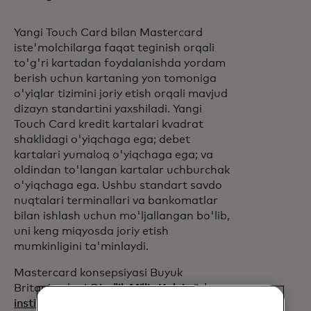
Yangi Touch Card bilan Mastercard
iste'molchilarga faqat teginish orqali
to'g'ri kartadan foydalanishda yordam
berish uchun kartaning yon tomoniga
o'yiqlar tizimini joriy etish orqali mavjud
dizayn standartini yaxshiladi. Yangi
Touch Card kredit kartalari kvadrat
shaklidagi o'yiqchaga ega; debet
kartalari yumaloq o'yiqchaga ega; va
oldindan to'langan kartalar uchburchak
o'yiqchaga ega. Ushbu standart savdo
nuqtalari terminallari va bankomatlar
bilan ishlash uchun mo'ljallangan bo'lib,
uni keng miqyosda joriy etish
mumkinligini ta'minlaydi.
Mastercard konsepsiyasi Buyuk
Britaniyadagi
Qirollik Milliy Ko'zi ojizlar
opens in a new tab
instituti
(RNIB) va AQShdagi