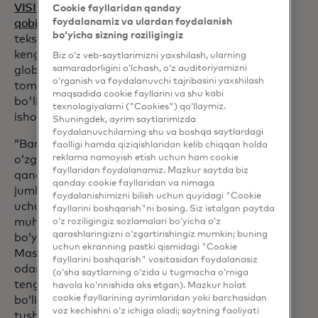
VISIONS/Xizmatlar ko'zi ojizlar va ko'rish
Cookie fayllaridan qanday
foydalanamiz va ulardan foydalanish
opens in a new tab
qobiliyati zaiflar
tomonidan
bo‘yicha sizning roziligingiz
tekshirilgan va tasdiqlangan. Karta
kengaytirilgan identifikatsiya sohasida
Biz o‘z veb-saytlarimizni yaxshilash, ularning
samaradorligini o‘lchash, o‘z auditoriyamizni
opens in a new tab
global yetakchi bo'lgan
IDEMIA
o‘rganish va foydalanuvchi tajribasini yaxshilash
tomonidan birgalikda ishlab chiqilgan
maqsadida cookie fayllarini va shu kabi
bo'lib, jismoniy va raqamli sohada
texnologiyalarni ("Cookies") qo‘llaymiz.
ishonchli yechimlarni taqdim etadi.
Shuningdek, ayrim saytlarimizda
foydalanuvchilarning shu va boshqa saytlardagi
“Bank sohasi yangi tendentsiyalar va
faolligi hamda qiziqishlaridan kelib chiqqan holda
reklama namoyish etish uchun ham cookie
oʻzgarishlarga javob berar ekan, har
fayllaridan foydalanamiz. Mazkur saytda biz
qanday innovatsiya hamma uchun,
qanday cookie fayllaridan va nimaga
jumladan, koʻrish qobiliyati zaif odamlar
foydalanishimizni bilish uchun quyidagi "Cookie
uchun ham taraqqiyot olib kelishi juda
fayllarini boshqarish"ni bosing. Siz istalgan paytda
muhim”, deydi RNIBning xizmatlar
o‘z roziligingiz sozlamalari bo‘yicha o‘z
qarashlaringizni o‘zgartirishingiz mumkin; buning
boʻyicha direktori Devid Klark. “Biz
uchun ekranning pastki qismidagi "Cookie
Mastercard koʻr va koʻrish qobiliyati zaif
fayllarini boshqarish" vositasidan foydalanasiz
odamlarning oʻz moliyaviy mablagʻlariga
(o‘sha saytlarning o‘zida u tugmacha o‘rniga
teng va mustaqil kirish imkoniyatiga ega
havola ko‘rinishida aks etgan). Mazkur holat
cookie fayllarining ayrimlaridan yoki barchasidan
boʻlishlari qanchalik muhimligini
voz kechishni o‘z ichiga oladi; saytning faoliyati
tushunganidan juda xursandmiz.”