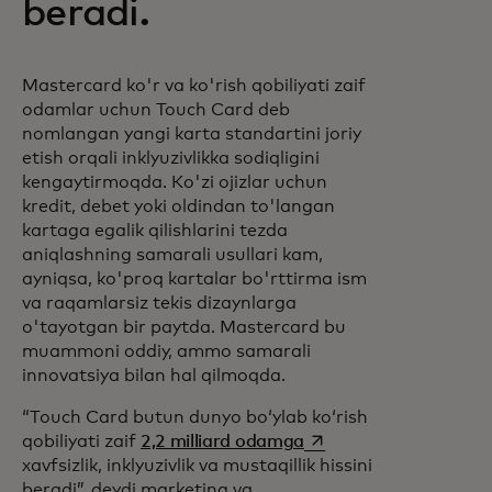
beradi.
Mastercard ko'r va ko'rish qobiliyati zaif
odamlar uchun Touch Card deb
nomlangan yangi karta standartini joriy
etish orqali inklyuzivlikka sodiqligini
kengaytirmoqda. Ko'zi ojizlar uchun
kredit, debet yoki oldindan to'langan
kartaga egalik qilishlarini tezda
aniqlashning samarali usullari kam,
ayniqsa, ko'proq kartalar bo'rttirma ism
va raqamlarsiz tekis dizaynlarga
o'tayotgan bir paytda. Mastercard bu
muammoni oddiy, ammo samarali
innovatsiya bilan hal qilmoqda.
“Touch Card butun dunyo boʻylab koʻrish
opens in a new tab
qobiliyati zaif
2,2 milliard odamga
xavfsizlik, inklyuzivlik va mustaqillik hissini
beradi”, deydi marketing va