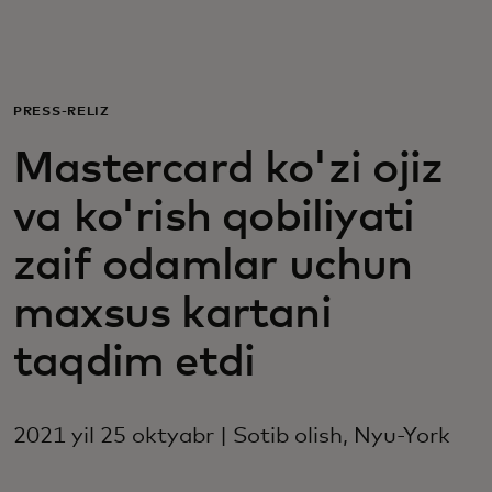
Siz uchun
Biznes uchun
PRESS-RELIZ
Mastercard ko'zi ojiz
Butun dunyo uchun
va ko'rish qobiliyati
Innovatorlar uchun
zaif odamlar uchun
maxsus kartani
Yangiliklar va trendlar
taqdim etdi
2021 yil 25 oktyabr | Sotib olish, Nyu-York