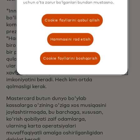
uchun o‘ta zarur bo‘lganlari bundan mustasno.
"Innovatsiya har doim qo'shilishga turtki
bo'lishi kerak", deb qo'shimcha qiladi
Cookie fayllarini qabul qilish
kompaniyaning sog'liqni saqlash
prezidenti ham bo'lgan Rajamannar.
“Har yetti kishidan bittasi nogironlikning
Hammasini rad etish
biron bir shaklini boshdan kechirayotgan
bir paytda, ushbu mahsulotlarni
Cookie fayllarini boshqarish
qulaylikni yodda tutgan holda loyihalash
ularga raqamli dunyoning qulayligi va
xavfsizligidan teng foyda olish
imkoniyatini beradi. Hech kim ortda
qolmasligi kerak.
Mastercard butun dunyo bo'ylab
kassalarga o'zining o'ziga xos musiqasini
joylashtirmoqda, bu barchaga, xususan,
ko'rish qobiliyati zaif odamlarga,
ularning karta operatsiyalari
muvaffaqiyatli amalga oshirilganligidan
dalolat beradi.