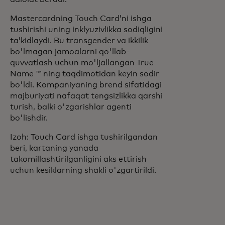
Mastercardning Touch Card’ni ishga
tushirishi uning inklyuzivlikka sodiqligini
ta’kidlaydi. Bu transgender va ikkilik
bo'lmagan jamoalarni qo'llab-
quvvatlash uchun mo'ljallangan True
Name ™ ning taqdimotidan keyin sodir
bo'ldi. Kompaniyaning brend sifatidagi
majburiyati nafaqat tengsizlikka qarshi
turish, balki o'zgarishlar agenti
bo'lishdir.
Izoh: Touch Card ishga tushirilgandan
beri, kartaning yanada
takomillashtirilganligini aks ettirish
uchun kesiklarning shakli o'zgartirildi.