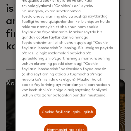
maqsadida cookie fayllarini va shu kabi
ishonchli shaxslarni
texnologiyalarni ("Cookies") qo‘llaymiz.
Shuningdek, ayrim saytlarimizda
foydalanuvchilarning shu va boshqa saytlardagi
aniq tasdiqlaydi va
faolligi hamda qiziqishlaridan kelib chiqqan holda
reklama namoyish etish uchun ham cookie
firibgarlikni
fayllaridan foydalanamiz. Mazkur saytda biz
qanday cookie fayllaridan va nimaga
foydalanishimizni bilish uchun quyidagi "Cookie
kamaytiradi.
fayllarini boshqarish"ni bosing. Siz istalgan paytda
o‘z roziligingiz sozlamalari bo‘yicha o‘z
qarashlaringizni o‘zgartirishingiz mumkin; buning
uchun ekranning pastki qismidagi "Cookie
fayllarini boshqarish" vositasidan foydalanasiz
(o‘sha saytlarning o‘zida u tugmacha o‘rniga
havola ko‘rinishida aks etgan). Mazkur holat
Xavfsiz tranzaksiyalar
cookie fayllarining ayrimlaridan yoki barchasidan
voz kechishni o‘z ichiga oladi; saytning faoliyati
uchun o‘ta zarur bo‘lganlari bundan mustasno.
Cookie fayllarini qabul qilish
Hammasini rad etish