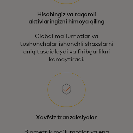
Hisobingiz va raqamli
aktivlaringizni himoya qiling
Global ma'lumotlar va
tushunchalar ishonchli shaxslarni
aniq tasdiqlaydi va firibgarlikni
kamaytiradi.
Xavfsiz tranzaksiyalar
Biometrik ma'lumotlar va eng