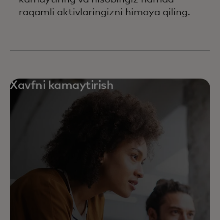
raqamli aktivlaringizni himoya qiling.
Xavfni kamaytirish