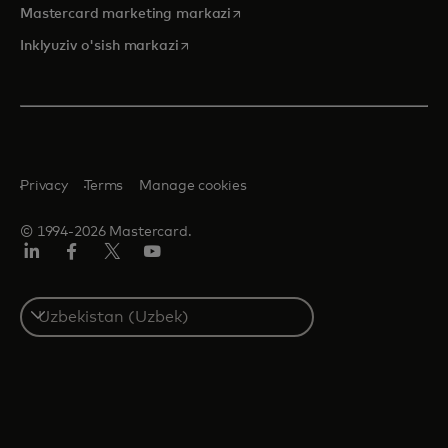
opens in a new tab
Mastercard marketing markazi
opens in a new tab
Inklyuziv o'sish markazi
Privacy
Terms
Manage cookies
© 1994-2026 Mastercard.
LinkedIn
Facebook
Twitter/X
YouTube
Select
a
country