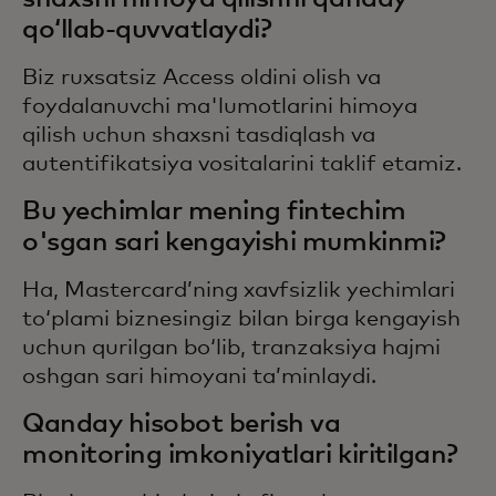
qoʻllab-quvvatlaydi?
Biz ruxsatsiz Access oldini olish va
foydalanuvchi ma'lumotlarini himoya
qilish uchun shaxsni tasdiqlash va
autentifikatsiya vositalarini taklif etamiz.
Bu yechimlar mening fintechim
o'sgan sari kengayishi mumkinmi?
Ha, Mastercard’ning xavfsizlik yechimlari
to‘plami biznesingiz bilan birga kengayish
uchun qurilgan bo‘lib, tranzaksiya hajmi
oshgan sari himoyani ta’minlaydi.
Qanday hisobot berish va
monitoring imkoniyatlari kiritilgan?