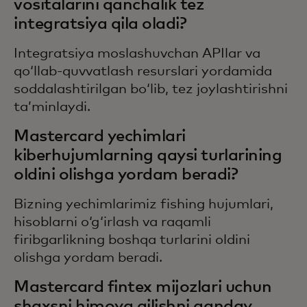
vositalarini qanchalik tez
integratsiya qila oladi?
Integratsiya moslashuvchan APIlar va
qoʻllab-quvvatlash resurslari yordamida
soddalashtirilgan boʻlib, tez joylashtirishni
taʼminlaydi.
Mastercard yechimlari
kiberhujumlarning qaysi turlarining
oldini olishga yordam beradi?
Bizning yechimlarimiz fishing hujumlari,
hisoblarni o‘g‘irlash va raqamli
firibgarlikning boshqa turlarini oldini
olishga yordam beradi.
Mastercard fintex mijozlari uchun
shaxsni himoya qilishni qanday