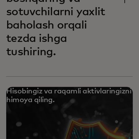
sotuvchilarni yaxlit
baholash orqali
tezda ishga
tushiring.
Hisobingiz va raqamli aktivlaringizni
himoya qiling.