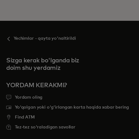
Yechimlar - qayta yo'naltirildi
Sizga kerak bo'lganda biz
doim shu yerdamiz
YORDAM KERAKMI?
Yordam oling
Yo'qolgan yoki o'g'irlangan karta haqida xabar bering
Find ATM
Tez-tez so'raladigan savollar