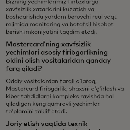
Bizning yechimlarimiz fintexlarga
xavfsizlik xatarlarini kuzatish va
boshqarishda yordam beruvchi real vaqt
rejimida monitoring va batafsil hisobot
berish imkoniyatini taqdim etadi.
Mastercard’ning xavfsizlik
yechimlari asosiy firibgarlikning
oldini olish vositalaridan qanday
farq qiladi?
Oddiy vositalardan farqli oʻlaroq,
Mastercard firibgarlik, shaxsni oʻgʻirlash va
kiber tahdidlarni kompleks ravishda hal
qiladigan keng qamrovli yechimlar
toʻplamini taklif etadi.
Joriy etish vaqtida texnik