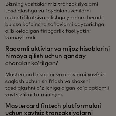
Bizning vositalarimiz tranzaksiyalarni
tasdiqlashga va foydalanuvchilarni
autentifikatsiya qilishga yordam beradi,
bu esa ko'pincha to'lovlarni qaytarishga
olib keladigan firibgarlik faoliyatini
kamaytiradi.
Raqamli aktivlar va mijoz hisoblarini
himoya qilish uchun qanday
choralar koʻrilgan?
Mastercard hisoblar va aktivlarni xavfsiz
saqlash uchun shifrlash va shaxsni
tasdiqlashni o'z ichiga olgan ko'p qatlamli
xavfsizlikni ta'minlaydi.
Mastercard fintech platformalari
uchun xavfsiz tranzaksiyalarni