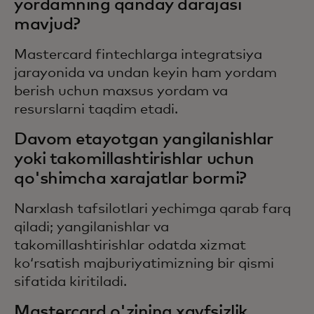
yordamning qanday darajasi
mavjud?
Mastercard fintechlarga integratsiya
jarayonida va undan keyin ham yordam
berish uchun maxsus yordam va
resurslarni taqdim etadi.
Davom etayotgan yangilanishlar
yoki takomillashtirishlar uchun
qo'shimcha xarajatlar bormi?
Narxlash tafsilotlari yechimga qarab farq
qiladi; yangilanishlar va
takomillashtirishlar odatda xizmat
koʻrsatish majburiyatimizning bir qismi
sifatida kiritiladi.
Mastercard o'zining xavfsizlik