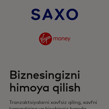
Biznesingizni
himoya qilish
Tranzaktsiyalarni xavfsiz qiling, xavfni
kamaytiring va hisobingiz hamda