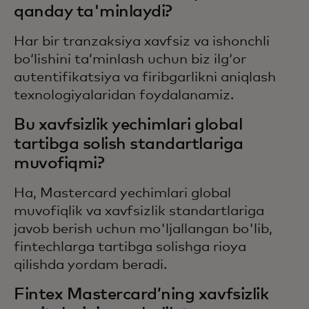
qanday ta'minlaydi?
Har bir tranzaksiya xavfsiz va ishonchli
boʻlishini taʼminlash uchun biz ilgʻor
autentifikatsiya va firibgarlikni aniqlash
texnologiyalaridan foydalanamiz.
Bu xavfsizlik yechimlari global
tartibga solish standartlariga
muvofiqmi?
Ha, Mastercard yechimlari global
muvofiqlik va xavfsizlik standartlariga
javob berish uchun mo'ljallangan bo'lib,
fintechlarga tartibga solishga rioya
qilishda yordam beradi.
Fintex Mastercard’ning xavfsizlik