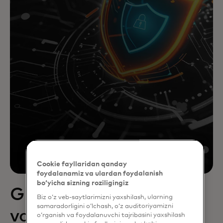
Cookie fayllaridan qanday
foydalanamiz va ulardan foydalanish
bo‘yicha sizning roziligingiz
Global ma'lumotlar
Biz o‘z veb-saytlarimizni yaxshilash, ularning
samaradorligini o‘lchash, o‘z auditoriyamizni
va tushunchalar
o‘rganish va foydalanuvchi tajribasini yaxshilash