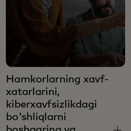
Hamkorlarning xavf-
xatarlarini,
kiberxavfsizlikdagi
bo'shliqlarni
boshqaring va