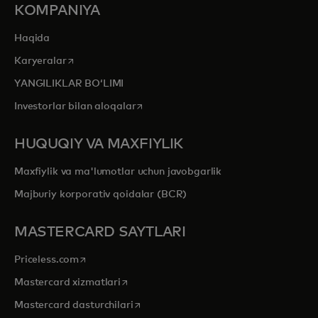
KOMPANIYA
Haqida
opens in a new tab
Karyeralar
YANGILIKLAR BOʻLIMI
opens in a new tab
Investorlar bilan aloqalar
HUQUQIY VA MAXFIYLIK
Maxfiylik va ma'lumotlar uchun javobgarlik
Majburiy korporativ qoidalar (BCR)
MASTERCARD SAYTLARI
opens in a new tab
Priceless.com
opens in a new tab
Mastercard xizmatlari
opens in a new tab
Mastercard dasturchilari