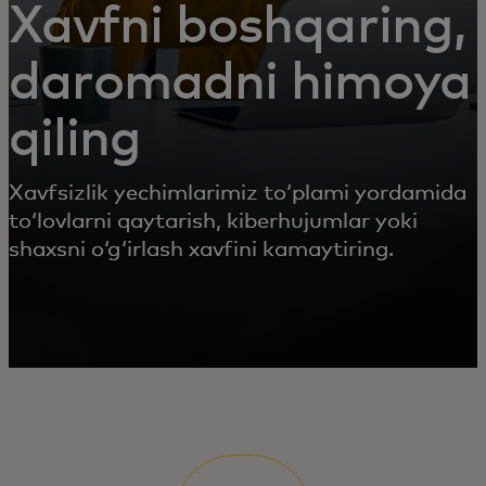
Xavfni boshqaring,
daromadni himoya
qiling
Xavfsizlik yechimlarimiz to‘plami yordamida
to‘lovlarni qaytarish, kiberhujumlar yoki
shaxsni o‘g‘irlash xavfini kamaytiring.