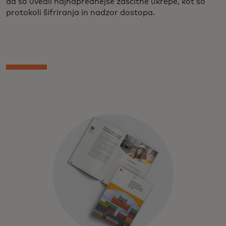
da so uvedli najnaprednejše zaščitne ukrepe, kot so
protokoli šifriranja in nadzor dostopa.