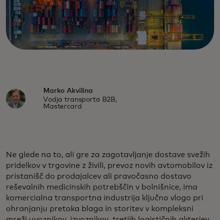
Marko Akvilina
Vodja transporta B2B,
Mastercard
Ne glede na to, ali gre za zagotavljanje dostave svežih
pridelkov v trgovine z živili, prevoz novih avtomobilov iz
pristanišč do prodajalcev ali pravočasno dostavo
reševalnih medicinskih potrebščin v bolnišnice, ima
komercialna transportna industrija ključno vlogo pri
ohranjanju pretoka blaga in storitev v kompleksni
mreži uvoznikov, izvoznikov, tretjih logističnih akterjev