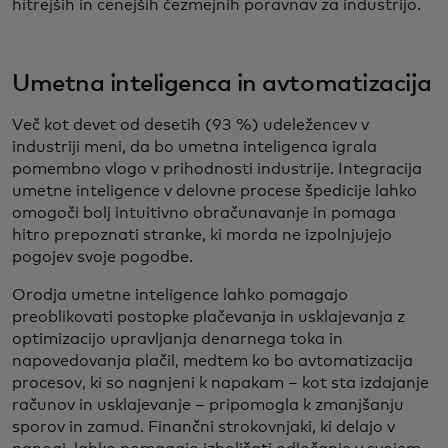
hitrejših in cenejših čezmejnih poravnav za industrijo.
Umetna inteligenca in avtomatizacija
Več kot devet od desetih (93 %) udeležencev v
industriji meni, da bo umetna inteligenca igrala
pomembno vlogo v prihodnosti industrije. Integracija
umetne inteligence v delovne procese špedicije lahko
omogoči bolj intuitivno obračunavanje in pomaga
hitro prepoznati stranke, ki morda ne izpolnjujejo
pogojev svoje pogodbe.
Orodja umetne inteligence lahko pomagajo
preoblikovati postopke plačevanja in usklajevanja z
optimizacijo upravljanja denarnega toka in
napovedovanja plačil, medtem ko bo avtomatizacija
procesov, ki so nagnjeni k napakam – kot sta izdajanje
računov in usklajevanje – pripomogla k zmanjšanju
sporov in zamud. Finančni strokovnjaki, ki delajo v