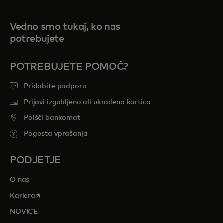
Vedno smo tukaj, ko nas
potrebujete
POTREBUJETE POMOČ?
Pridobite podporo
Prijavi izgubljeno ali ukradeno kartico
Poišči bankomat
Pogosta vprašanja
PODJETJE
O nas
opens in a new tab
Kariera
NOVICE