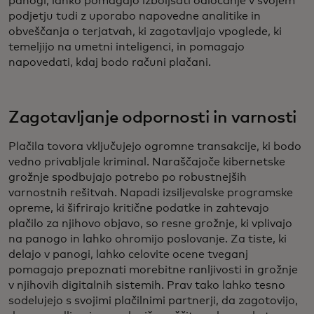
panogi, lahko pomagajo izboljšati odločanje v svojem
podjetju tudi z uporabo napovedne analitike in
obveščanja o terjatvah, ki zagotavljajo vpoglede, ki
temeljijo na umetni inteligenci, in pomagajo
napovedati, kdaj bodo računi plačani.
Zagotavljanje odpornosti in varnosti
Plačila tovora vključujejo ogromne transakcije, ki bodo
vedno privabljale kriminal. Naraščajoče kibernetske
grožnje spodbujajo potrebo po robustnejših
varnostnih rešitvah. Napadi izsiljevalske programske
opreme, ki šifrirajo kritične podatke in zahtevajo
plačilo za njihovo objavo, so resne grožnje, ki vplivajo
na panogo in lahko ohromijo poslovanje. Za tiste, ki
delajo v panogi, lahko celovite ocene tveganj
pomagajo prepoznati morebitne ranljivosti in grožnje
v njihovih digitalnih sistemih. Prav tako lahko tesno
sodelujejo s svojimi plačilnimi partnerji, da zagotovijo,