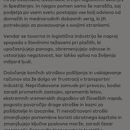
in špediterjev. In njegov pomen samo še narašča, saj
podjetja po vsem svetu postajajo vse bolj odvisna od
domačih in mednarodnih dobavnih verig, ki jih
potrebujejo za povezovanje s svojimi strankami.
Vendar se tovorna in logistična industrija še naprej
spopada s številnimi težavami pri plačilih, ki
upočasnjujejo panogo, obremenjujejo odnose in
ustvarjajo negotovost, kar lahko vpliva na življenja
milijard ljudi.
Določanje končnih stroškov pošiljanja in usklajevanje
računov sta že dolgo vir frustracij v transportni
industriji. Nepričakovane zamude pri prevozu, bodisi
zaradi prometnih zastojev, sprememb letov,
ekstremnih vremenskih dogodkov ali človeških napak,
pogosto povzročijo drage stroške in kazni za
pošiljatelje in izvoznike. Ti nenačrtovani stroški
zmanjšujejo pomembne koristi obratnega kapitala in
zmanjšujejo ključne poslovne marže, zaradi česar