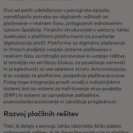
Dva od petih udeležencev v panogi sta opazila
naraščajočo potrebo po digitalnih rešitvah za
plačevanje v realnem času, prilagojenih edinstvenim
izzivom špedicije. Finančni strokovnjaki v sektorju lahko
sodelujejo s plačilnimi platformami za povečanje
digitalizacije plačil. Platforme za digitalno plačevanje
in fintech podjetja uvajajo sisteme plačevanja v
realnem času za hitrejše poravnave in uvajajo rešitve,
ki temeljijo na veriženju blokov, za povečanje varnosti
in preglednosti za vse vpletene strani. Avtomatizacija,
ki jo uvajajo te platforme, pospešuje plačilne procese.
Poleg tega integracija pravih orodij z industrijskimi
sistemi, kot so sistemi za načrtovanje virov podjetja
(ERP) in sistemi za upravljanje zakladnice,
poenostavlja poslovanje in izboljšuje preglednost.
Razvoj plačilnih rešitev
Tisti, ki delajo v panogi, lahko izkoristijo širšo paleto
prilagojenih rešitev, ki jih finančne institucije in plačilne