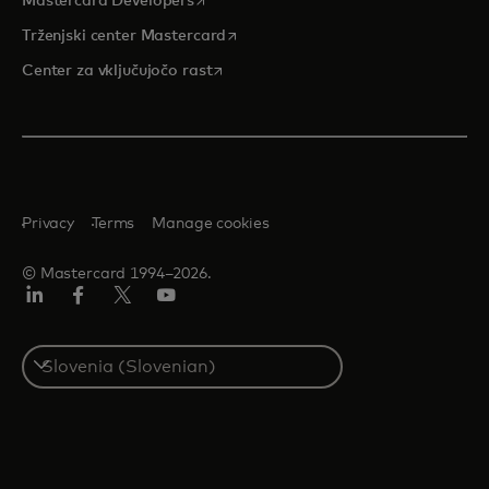
Mastercard Developers
opens in a new tab
Trženjski center Mastercard
opens in a new tab
Center za vključujočo rast
Privacy
Terms
Manage cookies
© Mastercard 1994–2026.
Linkedin
Facebook
Twitter/X
YouTuba
Select
a
country