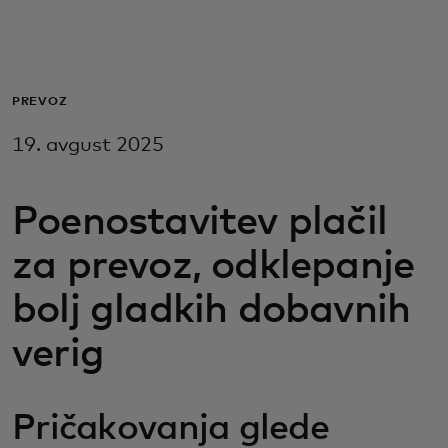
Zate
Za podjetja
PREVOZ
19. avgust 2025
Za svet
Poenostavitev plačil
Za inovatorje
za prevoz, odklepanje
Novice in trendi
bolj gladkih dobavnih
verig
Pričakovanja glede