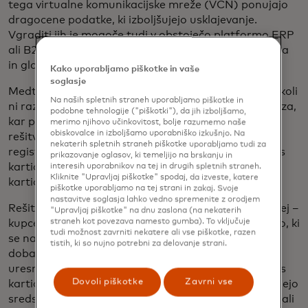
tega virtualne komunikacijske mreže (VCN) ponujajo
dragocene podatke, ki izboljšujejo usklajevanje.
Vgraditi jih je mogoče tudi v obstoječo platformo ERP
ali B2B podjetja, kar olajša racionalizacijo poslovanja
in globalno rast.
Kako uporabljamo piškotke in vaše
soglasje
Medtem 63 % špediterjev in 58 % prevoznikov še nikoli
Na naših spletnih straneh uporabljamo piškotke in
ni razmišljalo o sprejemanju kartice za plačilo prevoza,
podobne tehnologije ("piškotki"), da jih izboljšamo,
kar pomeni, da še vedno obstaja vloga za druge
merimo njihovo učinkovitost, bolje razumemo naše
obiskovalce in izboljšamo uporabniško izkušnjo. Na
rešitve, vključno z rešitvami glavnega trgovca ali
nekaterih spletnih straneh piškotke uporabljamo tudi za
registriranega trgovca, ki kupcu omogočajo plačilo s
prikazovanje oglasov, ki temeljijo na brskanju in
kartico, tudi če dobavitelj ne sprejema plačil s
interesih uporabnikov na tej in drugih spletnih straneh.
Kliknite "Upravljaj piškotke" spodaj, da izveste, katere
karticami.
piškotke uporabljamo na tej strani in zakaj. Svoje
nastavitve soglasja lahko vedno spremenite z orodjem
Rešitve s kartice na račun ponujajo še eno pot naprej –
"Upravljaj piškotke" na dnu zaslona (na nekaterih
straneh kot povezava namesto gumba). To vključuje
kupcem omogočajo, da sprožijo transakcijo s kartico, ki
tudi možnost zavrniti nekatere ali vse piškotke, razen
se nato brezhibno pretvori v bančno nakazilo
tistih, ki so nujno potrebni za delovanje strani.
dobavitelju. To ne le ohranja kupčevo sposobnost
uresničevanja koristi obratnega kapitala pri plačilu s
Dovoli piškotke
Zavrni vse
kartico, temveč tudi zagotavlja, da dobavitelji prejmejo
sredstva neposredno na bančni račun, ne da bi morali