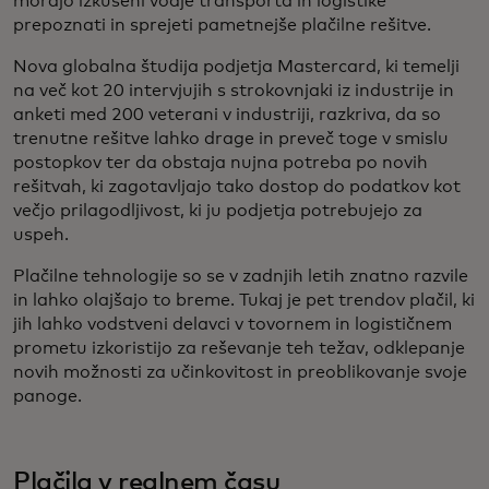
morajo izkušeni vodje transporta in logistike
prepoznati in sprejeti pametnejše plačilne rešitve.
Nova globalna študija podjetja Mastercard, ki temelji
na več kot 20 intervjujih s strokovnjaki iz industrije in
anketi med 200 veterani v industriji, razkriva, da so
trenutne rešitve lahko drage in preveč toge v smislu
postopkov ter da obstaja nujna potreba po novih
rešitvah, ki zagotavljajo tako dostop do podatkov kot
večjo prilagodljivost, ki ju podjetja potrebujejo za
uspeh.
Plačilne tehnologije so se v zadnjih letih znatno razvile
in lahko olajšajo to breme. Tukaj je pet trendov plačil, ki
jih lahko vodstveni delavci v tovornem in logističnem
prometu izkoristijo za reševanje teh težav, odklepanje
novih možnosti za učinkovitost in preoblikovanje svoje
panoge.
Plačila v realnem času