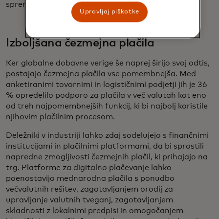
spreminjati svoje obstoječe postopke za terjatve.
Upravljaj piškotke
Izboljšana čezmejna plačila
Ker globalne dobavne verige še naprej širijo svoj odtis,
postajajo čezmejna plačila vse pomembnejša. Med
anketiranimi tovornimi in logističnimi podjetji jih je 36
% opredelilo podporo za plačila v več valutah kot eno
od treh najpomembnejših funkcij, ki bi najbolj koristile
njihovim plačilnim procesom.
Deležniki v industriji lahko zdaj sodelujejo s finančnimi
institucijami in plačilnimi platformami, da bi sprostili
napredne zmogljivosti čezmejnih plačil, ki prihajajo na
trg. Platforme za digitalno plačevanje lahko
poenostavijo mednarodna plačila s ponudbo
večvalutnih rešitev, zagotavljanjem orodij za
upravljanje valutnih tveganj, zagotavljanjem
skladnosti z lokalnimi predpisi in omogočanjem