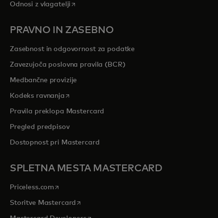
opens in a new tab
Odnosi z vlagatelji
PRAVNO IN ZASEBNO
Zasebnost in odgovornost za podatke
Zavezujoča poslovna pravila (BCR)
Medbančne provizije
opens in a new tab
Kodeks ravnanja
Pravila preklopa Mastercard
Pregled predpisov
Dostopnost pri Mastercard
SPLETNA MESTA MASTERCARD
opens in a new tab
Priceless.com
opens in a new tab
Storitve Mastercard
opens in a new tab