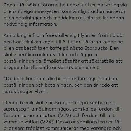
Eden. Här söker förarna helt enkelt efter parkering via
bilens navigationssystem som vanligt, sedan hanterar
bilen betalningen och meddelar rätt plats eller annan
nödvändig information.
Ännu längre fram föreställer sig Flynn en framtid där
den här tekniken knyts till AI i bilar. Förarna kunde be
bilen att beställa en kaffe på nästa Starbucks. Den
skulle beräkna ankomsttiden och lägga in
beställningen på lämpligt sätt för att säkerställa att
brygden fortfarande är varm vid ankomst.
"Du bara kör fram, din bil har redan tagit hand om
beställningen och betalningen, och den är redo att
köras", säger Flynn.
Denna teknik skulle också kunna representera ett
stort steg framåt inom något som kallas fordon-till-
fordon-kommunikation (V2V) och fordon-till-allt-
kommunikation (V2X). Dessa är samlingstermer för
bilar som trådlöst kommunicerar med varandra och