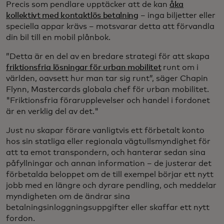
Precis som pendlare upptäcker att de kan
åka
kollektivt med kontaktlös betalning
– inga biljetter eller
speciella appar krävs – motsvarar detta att förvandla
din bil till en mobil plånbok.
”Detta är en del av en bredare strategi för att skapa
friktionsfria lösningar för urban mobilitet
runt om i
världen, oavsett hur man tar sig runt”, säger Chapin
Flynn, Mastercards globala chef för urban mobilitet.
"Friktionsfria förarupplevelser och handel i fordonet
är en verklig del av det."
Just nu skapar förare vanligtvis ett förbetalt konto
hos sin statliga eller regionala vägtullsmyndighet för
att ta emot transpondern, och hanterar sedan sina
påfyllningar och annan information – de justerar det
förbetalda beloppet om de till exempel börjar ett nytt
jobb med en längre och dyrare pendling, och meddelar
myndigheten om de ändrar sina
betalningsinloggningsuppgifter eller skaffar ett nytt
fordon.