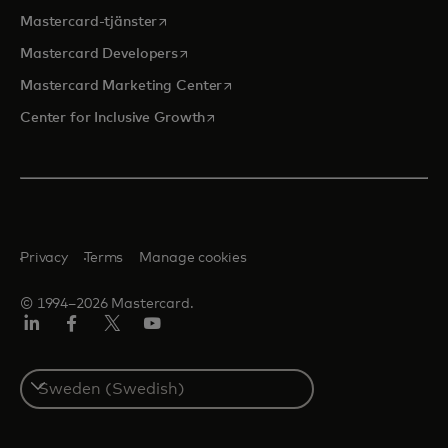
opens in a new tab
Mastercard-tjänster
opens in a new tab
Mastercard Developers
opens in a new tab
Mastercard Marketing Center
opens in a new tab
Center for Inclusive Growth
Privacy
Terms
Manage cookies
© 1994–2026 Mastercard.
Linkedin
Facebook
Twitter/X
Youtube
Select
a
country