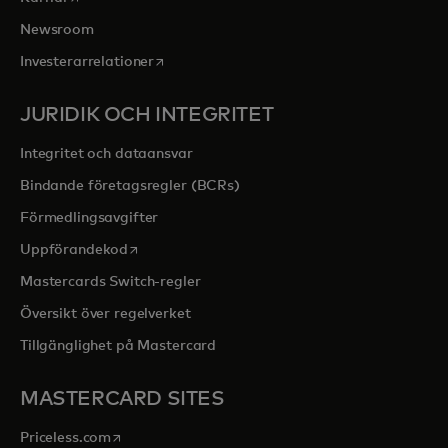
Newsroom
opens in a new tab
Investerarrelationer
JURIDIK OCH INTEGRITET
Integritet och dataansvar
Bindande företagsregler (BCRs)
Förmedlingsavgifter
opens in a new tab
Uppförandekod
Mastercards Switch-regler
Översikt över regelverket
Tillgänglighet på Mastercard
MASTERCARD SITES
opens in a new tab
Priceless.com