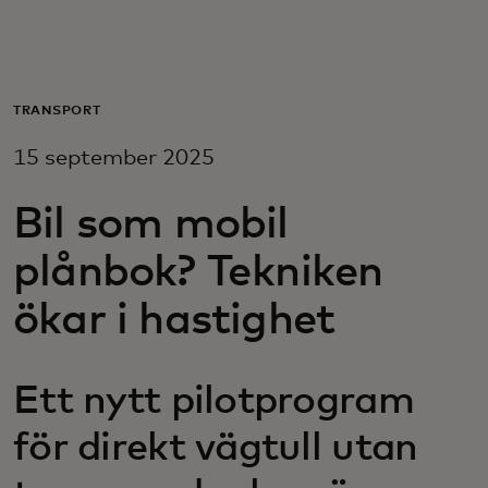
För er
För företag
TRANSPORT
15 september 2025
För världen
Bil som mobil
För innovatörer
plånbok? Tekniken
ökar i hastighet
Nyheter och trender
Ett nytt pilotprogram
för direkt vägtull utan