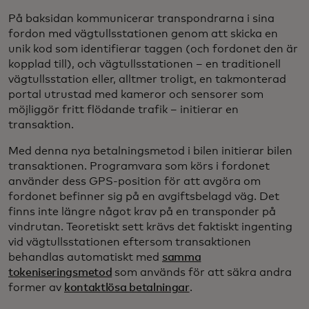
På baksidan kommunicerar transpondrarna i sina
fordon med vägtullsstationen genom att skicka en
unik kod som identifierar taggen (och fordonet den är
kopplad till), och vägtullsstationen – en traditionell
vägtullsstation eller, alltmer troligt, en takmonterad
portal utrustad med kameror och sensorer som
möjliggör fritt flödande trafik – initierar en
transaktion.
Med denna nya betalningsmetod i bilen initierar bilen
transaktionen. Programvara som körs i fordonet
använder dess GPS-position för att avgöra om
fordonet befinner sig på en avgiftsbelagd väg. Det
finns inte längre något krav på en transponder på
vindrutan. Teoretiskt sett krävs det faktiskt ingenting
vid vägtullsstationen eftersom transaktionen
behandlas automatiskt med
samma
tokeniseringsmetod
som används för att säkra andra
former av
kontaktlösa betalningar
.