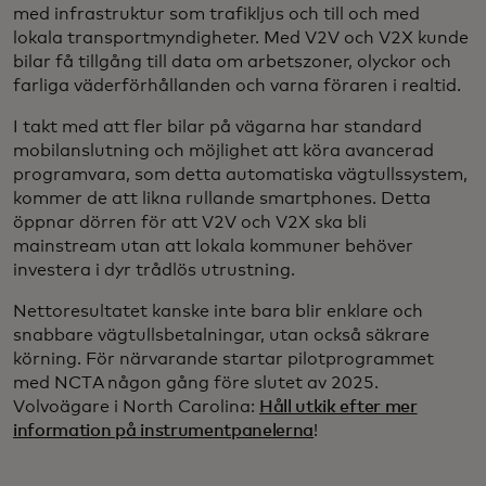
med infrastruktur som trafikljus och till och med
lokala transportmyndigheter. Med V2V och V2X kunde
bilar få tillgång till data om arbetszoner, olyckor och
farliga väderförhållanden och varna föraren i realtid.
I takt med att fler bilar på vägarna har standard
mobilanslutning och möjlighet att köra avancerad
programvara, som detta automatiska vägtullssystem,
kommer de att likna rullande smartphones. Detta
öppnar dörren för att V2V och V2X ska bli
mainstream utan att lokala kommuner behöver
investera i dyr trådlös utrustning.
Nettoresultatet kanske inte bara blir enklare och
snabbare vägtullsbetalningar, utan också säkrare
körning. För närvarande startar pilotprogrammet
med NCTA någon gång före slutet av 2025.
Volvoägare i North Carolina:
Håll utkik efter mer
information på instrumentpanelerna
!