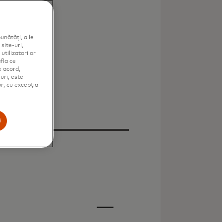
unătăți, a le
site-uri,
utilizatorilor
fla ce
e acord,
uri, este
or, cu excepția
i