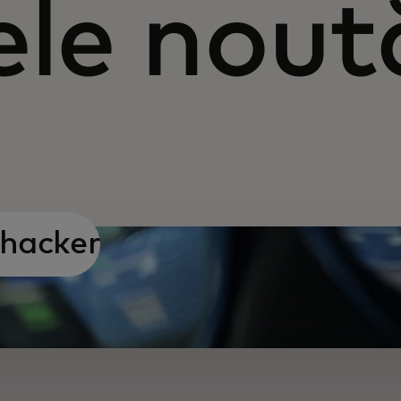
ele nout
 hacker