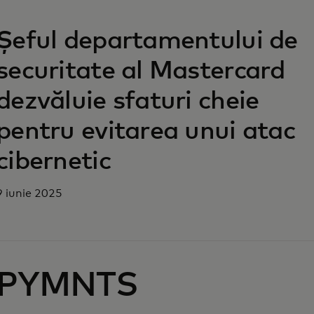
opens in a new tab
Șeful departamentului de
securitate al Mastercard
dezvăluie sfaturi cheie
pentru evitarea unui atac
cibernetic
9 iunie 2025
PYMNTS