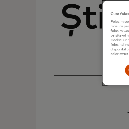
Știri
Cum folos
Folosim coo
măsura perf
folosim Cook
pe site-ul n
Cookie-uri 
folosind in
disponibil 
celor stric