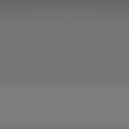
Sfaturi de la un fost hacker
Identitatea digitală în Africa
Scalarea informațiilor despre amenințări
Manualul impostorului