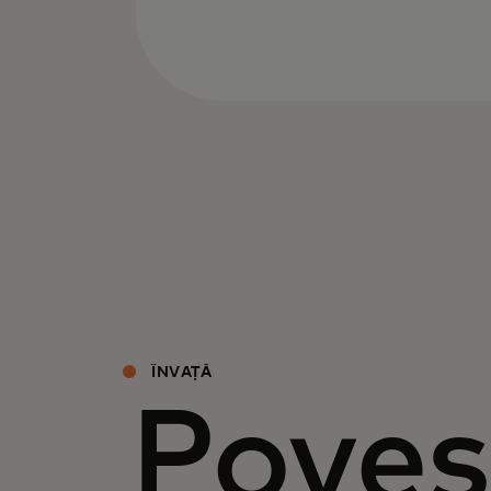
ÎNVAȚĂ
Poveșt