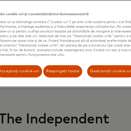
im cookie-uri și consimțământul dumneavoastră
kie-uri și tehnologii similare ("Cookie-uri") pe site-urile noastre pentru a le îmb
ormanța, a înțelege audiența și a îmbunătăți experiența utilizatorilor. Pe unele 
ie-uri și pentru a afișa anunțuri bazate pe activitățile de navigare și interesele 
ostru și pe alte site-uri. Selectați de mai jos "Gestionați cookie-urile" pentru a a
folosim pe acest site și de ce. Puteți întotdeauna să vă schimbați preferințele d
strumentul "Gestionați cookie-urile", din partea de jos a ecranului (pe unele site-
ca link, în loc de buton). Aceasta include respingerea unor Cookie-uri sau a tutur
t necesare pentru funcționarea site-ului.
Acceptați cookie-uri
Respingeți toate
Gestionați cookie-ur
The Independent