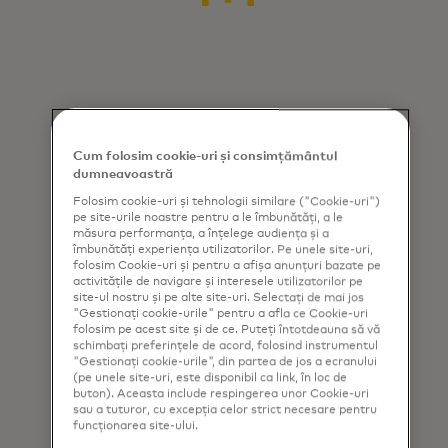
Cum folosim cookie-uri și consimțământul
dumneavoastră
Folosim cookie-uri și tehnologii similare ("Cookie-uri")
pe site-urile noastre pentru a le îmbunătăți, a le
măsura performanța, a înțelege audiența și a
îmbunătăți experiența utilizatorilor. Pe unele site-uri,
folosim Cookie-uri și pentru a afișa anunțuri bazate pe
activitățile de navigare și interesele utilizatorilor pe
site-ul nostru și pe alte site-uri. Selectați de mai jos
"Gestionați cookie-urile" pentru a afla ce Cookie-uri
folosim pe acest site și de ce. Puteți întotdeauna să vă
schimbați preferințele de acord, folosind instrumentul
"Gestionați cookie-urile", din partea de jos a ecranului
(pe unele site-uri, este disponibil ca link, în loc de
buton). Aceasta include respingerea unor Cookie-uri
sau a tuturor, cu excepția celor strict necesare pentru
funcționarea site-ului.