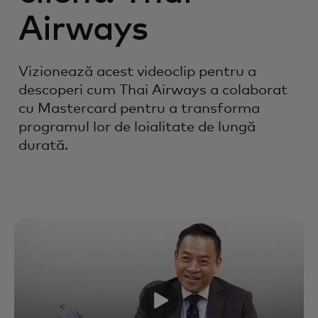
Airways
Vizionează acest videoclip pentru a
descoperi cum Thai Airways a colaborat
cu Mastercard pentru a transforma
Stimulează creșterea și valoarea
programul lor de loialitate de lungă
pe termen lung a relației cu
durată.
clienții, prin optimizarea fiecărei
interacțiuni de-a lungul
parcursului lor — cu sprijinul
experților, datelor și tehnologiei de
top din industrie.