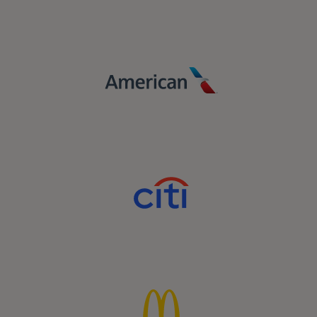
Stimulează creșterea într-un peisaj digital
complex prin precizie, relevanță și
loialitate, cu ajutorul Mastercard.