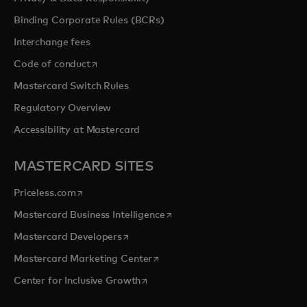
Binding Corporate Rules (BCRs)
Interchange fees
opens in a new tab
Code of conduct
Mastercard Switch Rules
Regulatory Overview
Accessibility at Mastercard
MASTERCARD SITES
opens in a new tab
Priceless.com
opens in a new tab
Mastercard Business Intelligence
opens in a new tab
Mastercard Developers
opens in a new tab
Mastercard Marketing Center
opens in a new tab
Center for Inclusive Growth