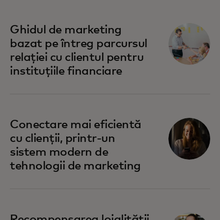
opens in a new tab
Ghidul de marketing
bazat pe întreg parcursul
relației cu clientul pentru
instituțiile financiare
opens in a new tab
Conectare mai eficientă
cu clienții, printr-un
sistem modern de
tehnologii de marketing
opens in a new tab
Recompensarea loialității