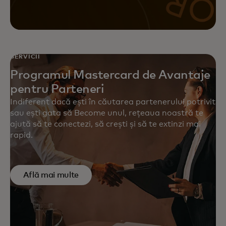
Maximizează performanța
campaniilor tale cu soluții de
marketing bazate pe date, de la
primul contact cu clientul la
SERVICII
loializarea acestuia.
Programul Mastercard de Avantaje
pentru Parteneri
Indiferent dacă ești în căutarea partenerului potrivit
sau ești gata să Become unul, rețeaua noastră te
ajută să te conectezi, să crești și să te extinzi mai
rapid.
Află mai multe