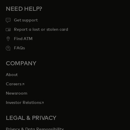
NEED HELP?
Get support
Report a lost or stolen card
Find ATM
FAQs
COMPANY
About
opens in a new tab
Careers
Newsroom
opens in a new tab
Investor Relations
LEGAL & PRIVACY
Privacy & Data Responsibility