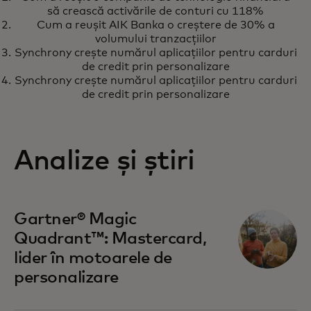
Personalizarea experienței de
opens in a new tab
Află mai multe
să crească activările de conturi cu 118%
cumpărături în doar șase luni, cu
Cum a reușit AIK Banka o creștere de 30% a
Sweaty Betty
volumului tranzacțiilor
Synchrony crește numărul aplicațiilor pentru carduri
de credit prin personalizare
Synchrony crește numărul aplicațiilor pentru carduri
de credit prin personalizare
Analize și știri
opens in a new tab
Gartner® Magic
Quadrant™: Mastercard,
lider în motoarele de
personalizare