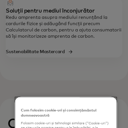
Soluții pentru mediul înconjurător
Redu amprenta asupra mediului renunțând la
cardurile fizice și adăugând funcții precum
Calculatorul de carbon, pentru a ajuta consumatorii
să își monitorizeze amprenta de carbon.
Sustenabilitate Mastercard
Cum folosim cookie-uri și consimțământul
dumneavoastră
Cum
Folosim cookie-uri și tehnologii similare ("Cookie-uri")