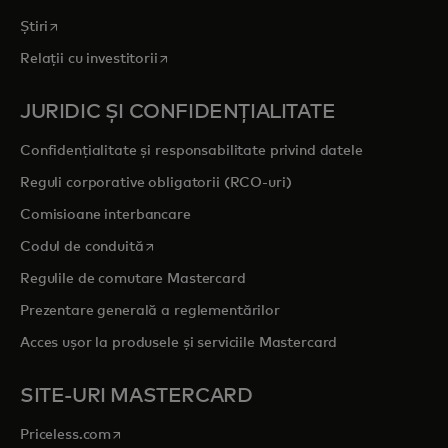
opens in a new tab
Știri
opens in a new tab
Relații cu investitorii
JURIDIC ȘI CONFIDENȚIALITATE
Confidențialitate și responsabilitate privind datele
Reguli corporative obligatorii (RCO-uri)
Comisioane interbancare
opens in a new tab
Codul de conduită
Regulile de comutare Mastercard
Prezentare generală a reglementărilor
Acces ușor la produsele și serviciile Mastercard
SITE-URI MASTERCARD
opens in a new tab
Priceless.com