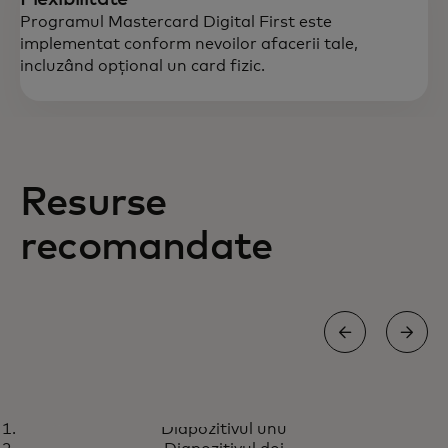
Programul Mastercard Digital First este
implementat conform nevoilor afacerii tale,
incluzând opțional un card fizic.
Resurse
recomandate
CREȘTERE
Diapozitivul unu
Programul de carduri Digital
opens in a new tab
Află mai multe