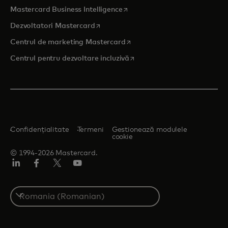
opens in a new tab
Mastercard Business Intelligence
opens in a new tab
Dezvoltatori Mastercard
opens in a new tab
Centrul de marketing Mastercard
opens in a new tab
Centrul pentru dezvoltare incluzivă
Confidențialitate
Termeni
Gestionează modulele
cookie
© 1994-2026 Mastercard.
LinkedIn
Facebook
Twitter/X
YouTube
Select
a
country