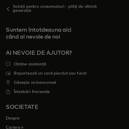
Soluții pentru consumatori - plăți de ultimă
generație
Suntem întotdeauna aici
când ai nevoie de noi
AI NEVOIE DE AJUTOR?
Obține asistență
Raportează un card pierdut sau furat
Găsește un bancomat
Întrebări frecvente
SOCIETATE
Despre
opens in a new tab
Cariere