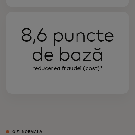
8,6 puncte
de bază
reducerea fraudei (cost)*
O ZI NORMALĂ