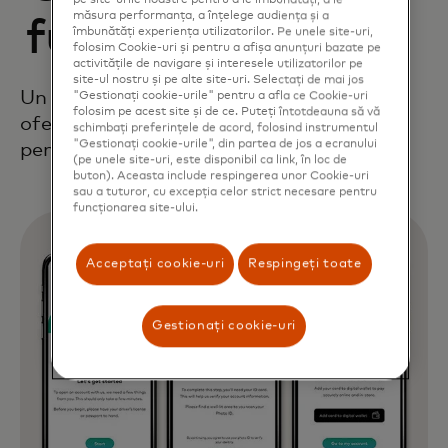
pe site-urile noastre pentru a le îmbunătăți, a le
măsura performanța, a înțelege audiența și a
funcționează
îmbunătăți experiența utilizatorilor. Pe unele site-uri,
folosim Cookie-uri și pentru a afișa anunțuri bazate pe
activitățile de navigare și interesele utilizatorilor pe
site-ul nostru și pe alte site-uri. Selectați de mai jos
Un cadru complet, de la un capăt la altul,
"Gestionați cookie-urile" pentru a afla ce Cookie-uri
folosim pe acest site și de ce. Puteți întotdeauna să vă
oferă o experiență digitală autentică
schimbați preferințele de acord, folosind instrumentul
"Gestionați cookie-urile", din partea de jos a ecranului
pentru clienți.
(pe unele site-uri, este disponibil ca link, în loc de
buton). Aceasta include respingerea unor Cookie-uri
sau a tuturor, cu excepția celor strict necesare pentru
funcționarea site-ului.
Acceptați cookie-uri
Respingeți toate
Gestionați cookie-uri