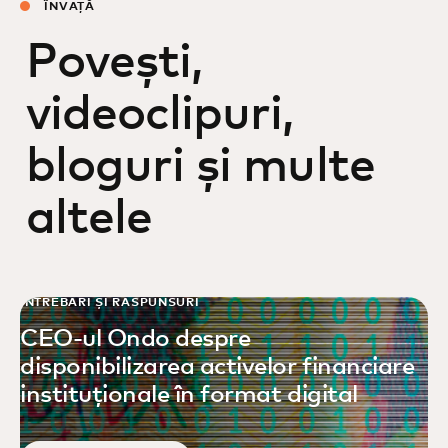
ÎNVAȚĂ
Povești,
videoclipuri,
bloguri și multe
altele
ÎNTREBĂRI ȘI RĂSPUNSURI
CEO-ul Ondo despre
disponibilizarea activelor financiare
instituționale în format digital