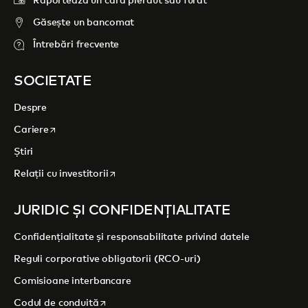
Raportează un card pierdut sau furat
Găsește un bancomat
Întrebări frecvente
SOCIETATE
Despre
opens in a new tab
Cariere
Știri
opens in a new tab
Relații cu investitorii
JURIDIC ȘI CONFIDENȚIALITATE
Confidențialitate și responsabilitate privind datele
Reguli corporative obligatorii (RCO-uri)
Comisioane interbancare
opens in a new tab
Codul de conduită