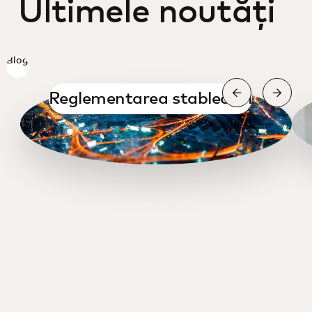
Ultimele noutăți
Blog
Reglementarea stablecoin
Reglementarea stablecoin
Intrare și ieșire
O discuție cu CEO-ul Binance
Elaborarea strategiilor pentru monedele
stabile