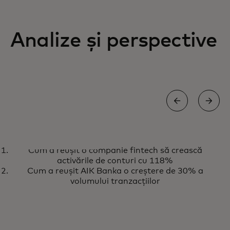
Analize și perspective
ȘTIRI ȘI TENDINȚE
Cum a reușit o companie fintech să crească
Explorează cele mai noi
Află mai multe
activările de conturi cu 118%
perspective și știri despre IA
Cum a reușit AIK Banka o creștere de 30% a
oferite de Mastercard
volumului tranzacțiilor