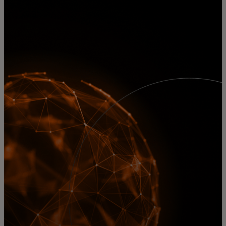
Pentru tine
Pentru companii
Pentru întreaga lume
Pentru inovatori
Știri și tendințe