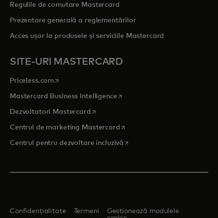
Regulile de comutare Mastercard
Prezentare generală a reglementărilor
Acces ușor la produsele și serviciile Mastercard
SITE-URI MASTERCARD
opens in a new tab
Priceless.com
opens in a new tab
Mastercard Business Intelligence
opens in a new tab
Dezvoltatori Mastercard
opens in a new tab
Centrul de marketing Mastercard
opens in a new tab
Centrul pentru dezvoltare incluzivă
Confidențialitate
Termeni
Gestionează modulele