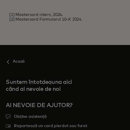
[1] Mastercard intern, 2024.
[2] Mastercard Formularul 10-K 2024.
Acasă
Suntem întotdeauna aici
când ai nevoie de noi
AI NEVOIE DE AJUTOR?
Obține asistență
Raportează un card pierdut sau furat