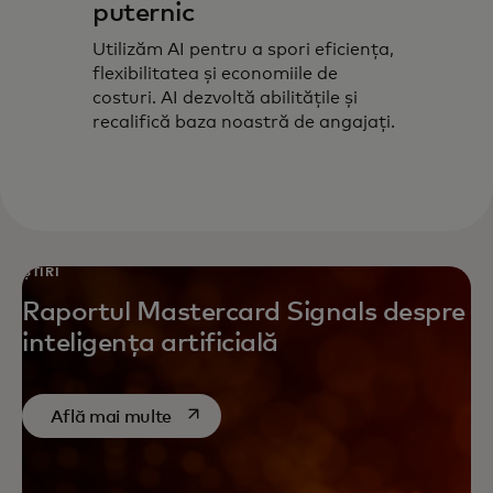
puternic
Utilizăm AI pentru a spori eficiența,
flexibilitatea și economiile de
costuri. AI dezvoltă abilitățile și
recalifică baza noastră de angajați.
ȘTIRI
Raportul Mastercard Signals despre
inteligența artificială
opens in a new tab
Află mai multe