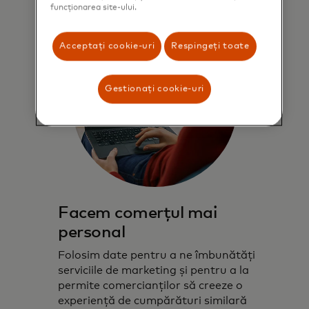
funcționarea site-ului.
Acceptați cookie-uri
Respingeți toate
Gestionați cookie-uri
Facem comerțul mai
personal
Folosim date pentru a ne îmbunătăți
serviciile de marketing și pentru a la
permite comercianților să creeze o
experiență de cumpărături similară