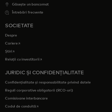
Găsește un bancomat
Întrebări frecvente
SOCIETATE
Despre
opens in a new tab
Cariere
opens in a new tab
Știri
opens in a new tab
Relații cu investitorii
JURIDIC ȘI CONFIDENȚIALITATE
Confidențialitate și responsabilitate privind datele
Reguli corporative obligatorii (RCO-uri)
Comisioane interbancare
opens in a new tab
Codul de conduită