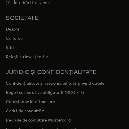
Întrebări frecvente
SOCIETATE
Despre
opens in a new tab
Cariere
Știri
opens in a new tab
Relații cu investitorii
JURIDIC ȘI CONFIDENȚIALITATE
Confidențialitate și responsabilitate privind datele
Reguli corporative obligatorii (RCO-uri)
Comisioane interbancare
opens in a new tab
Codul de conduită
Regulile de comutare Mastercard