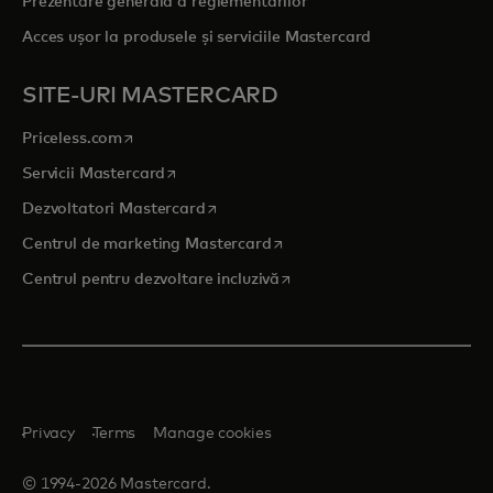
Prezentare generală a reglementărilor
Acces ușor la produsele și serviciile Mastercard
SITE-URI MASTERCARD
opens in a new tab
Priceless.com
opens in a new tab
Servicii Mastercard
opens in a new tab
Dezvoltatori Mastercard
opens in a new tab
Centrul de marketing Mastercard
opens in a new tab
Centrul pentru dezvoltare incluzivă
Privacy
Terms
Manage cookies
© 1994-2026 Mastercard.