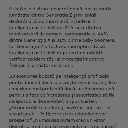
Există și o divizare generațională, aproximativ
jumătate dintre Generația Z și mileniali
declarând că au mai multă încredere în
inteligența artificială decât în securitatea
monitorizată de oameni, comparativ cu 44%
dintre Generația X și 31% dintre baby boomers.
Iar Generația Z a fost cea mai optimistă că
inteligența artificială ar putea îmbunătăți
verificarea identității și protecția împotriva
fraudei în următorii cinci ani.
„O economie bazată pe inteligență artificială
poate doar să ducă la o creștere mai mare și la o
conexiune mai profundă dacă lucrăm împreună
pentru a face ca încrederea și securitatea să fie
inseparabile de inovație”, a spus Gerber.
„Organizațiile care integrează încrederea — și
securitatea — în fiecare strat tehnologic vor
prospera.” „Numai așa putem crea un viitor
digital care să fie atât rezistent, cât și nelimitat.”