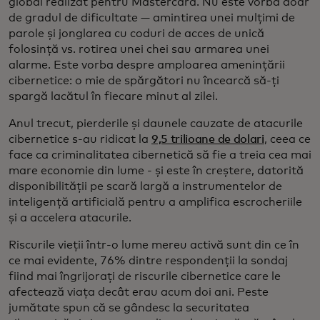
global realizat pentru Mastercard. Nu este vorba doar
de gradul de dificultate — amintirea unei mulțimi de
parole și jonglarea cu coduri de acces de unică
folosință vs. rotirea unei chei sau armarea unei
alarme. Este vorba despre amploarea amenințării
cibernetice: o mie de spărgători nu încearcă să-ți
spargă lacătul în fiecare minut al zilei.
Anul trecut, pierderile și daunele cauzate de atacurile
cibernetice s-au ridicat la
9,5 trilioane de dolari
, ceea ce
face ca criminalitatea cibernetică să fie a treia cea mai
mare economie din lume - și este în creștere, datorită
disponibilității pe scară largă a instrumentelor de
inteligență artificială pentru a amplifica escrocheriile
și a accelera atacurile.
Riscurile vieții într-o lume mereu activă sunt din ce în
ce mai evidente, 76% dintre respondenții la sondaj
fiind mai îngrijorați de riscurile cibernetice care le
afectează viața decât erau acum doi ani. Peste
jumătate spun că se gândesc la securitatea