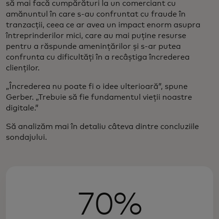
să mai facă cumpărături la un comerciant cu
amănuntul în care s-au confruntat cu fraude în
tranzacții, ceea ce ar avea un impact enorm asupra
întreprinderilor mici, care au mai puține resurse
pentru a răspunde amenințărilor și s-ar putea
confrunta cu dificultăți în a recâștiga încrederea
clienților.
„Încrederea nu poate fi o idee ulterioară”, spune
Gerber. „Trebuie să fie fundamentul vieții noastre
digitale.”
Să analizăm mai în detaliu câteva dintre concluziile
sondajului.
70%