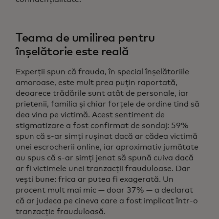
Teama de umilirea pentru
înșelătorie este reală
Experții spun că frauda, în special înșelătoriile
amoroase, este mult prea puțin raportată,
deoarece trădările sunt atât de personale, iar
prietenii, familia și chiar forțele de ordine tind să
dea vina pe victimă. Acest sentiment de
stigmatizare a fost confirmat de sondaj: 59%
spun că s-ar simți rușinat dacă ar cădea victimă
unei escrocherii online, iar aproximativ jumătate
au spus că s-ar simți jenat să spună cuiva dacă
ar fi victimele unei tranzacții frauduloase. Dar
vești bune: frica ar putea fi exagerată. Un
procent mult mai mic — doar 37% — a declarat
că ar judeca pe cineva care a fost implicat într-o
tranzacție frauduloasă.