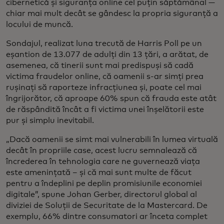
cibernetică și siguranța online cel puțin săptămânal —
chiar mai mult decât se gândesc la propria siguranță a
locului de muncă.
Sondajul, realizat luna trecută de Harris Poll pe un
eșantion de 13.077 de adulți din 13 țări, a arătat, de
asemenea, că tinerii sunt mai predispuși să cadă
victima fraudelor online, că oamenii s-ar simți prea
rușinați să raporteze infracțiunea și, poate cel mai
îngrijorător, că aproape 60% spun că frauda este atât
de răspândită încât a fi victima unei înșelătorii este
pur și simplu inevitabil.
„Dacă oamenii se simt mai vulnerabili în lumea virtuală
decât în propriile case, acest lucru semnalează că
încrederea în tehnologia care ne guvernează viața
este amenințată – și că mai sunt multe de făcut
pentru a îndeplini pe deplin promisiunile economiei
digitale”, spune Johan Gerber, directorul global al
diviziei de Soluții de Securitate de la Mastercard. De
exemplu, 66% dintre consumatori ar înceta complet