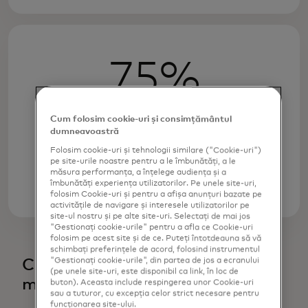
75%
dintre consumatorii la nivel global
Cum folosim cookie-uri și consimțământul
spun că sunt mai îngrijorați de
dumneavoastră
impactul riscurilor de securitate
Folosim cookie-uri și tehnologii similare ("Cookie-uri")
cibernetică decât erau acum doi ani
pe site-urile noastre pentru a le îmbunătăți, a le
măsura performanța, a înțelege audiența și a
îmbunătăți experiența utilizatorilor. Pe unele site-uri,
folosim Cookie-uri și pentru a afișa anunțuri bazate pe
activitățile de navigare și interesele utilizatorilor pe
site-ul nostru și pe alte site-uri. Selectați de mai jos
"Gestionați cookie-urile" pentru a afla ce Cookie-uri
folosim pe acest site și de ce. Puteți întotdeauna să vă
schimbați preferințele de acord, folosind instrumentul
"Gestionați cookie-urile", din partea de jos a ecranului
Cu cât sunt mai tineri, cu atât cad
(pe unele site-uri, este disponibil ca link, în loc de
mai tare
buton). Aceasta include respingerea unor Cookie-uri
sau a tuturor, cu excepția celor strict necesare pentru
funcționarea site-ului.