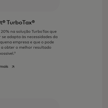
it® TurboTax®
 20% na solução TurboTax que
 se adapta às necessidades da
equena empresa e que o pode
 a obter o melhor resultado
3
possível.
opens in a new tab
 mais