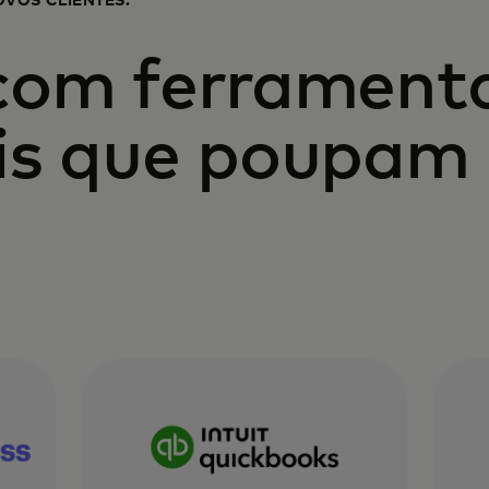
OVOS CLIENTES.
com ferrament
is que poupam