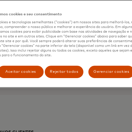
riais,
Mastercard 
os cookies e seu consentimento
 dia a dia
kies e tecnologias semelhantes (“cookies”) em nossos sites para melhorá-los, 
Ajude as microempresas e
, compreender o nosso público e melhorar a experiência do usuário. Em alguns 
mos cookies para exibir publicidade com base nas atividades de navegação e n
acesso a conhecimentos em
s no site e em outros sites. Clique em “Gerenciar cookies” abaixo para saber qu
aranta a sua tranquilidade
recursos digitais essenciais
te site e por quê. Você sempre poderá alterar suas preferências de consentim
“Gerenciar cookies” na parte inferior da tela (disponível como um link em vez
ites). Isso inclui rejeitar alguns ou todos os cookies, exceto aqueles que sejam
Brevemente
 para o funcionamento do site.
Aceitar cookies
Rejeitar todos
Gerenciar cookies