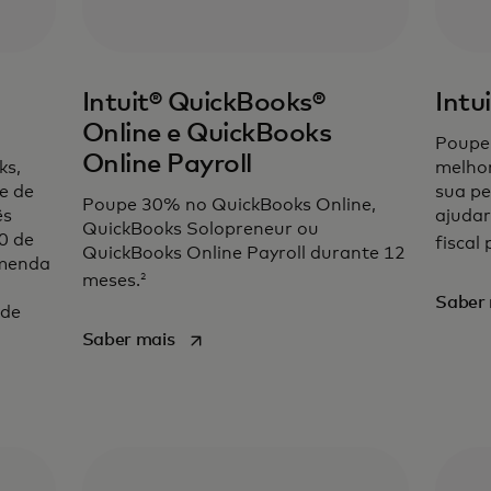
Intuit® QuickBooks®
Intu
Online e QuickBooks
Poupe
Online Payroll
ks,
melhor
e de
sua p
Poupe 30% no QuickBooks Online,
ês
ajudar
QuickBooks Solopreneur ou
0 de
fiscal 
QuickBooks Online Payroll durante 12
omenda
2
meses.
Saber
 de
opens in a new tab
Saber mais