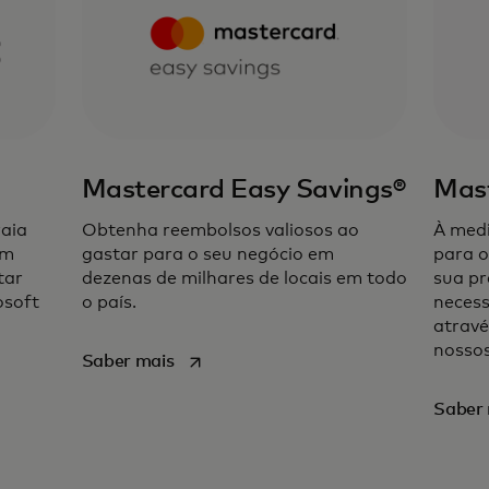
Mastercard Easy Savings®
Mast
raia
Obtenha reembolsos valiosos ao
À medi
em
gastar para o seu negócio em
para o
tar
dezenas de milhares de locais em todo
sua pr
osoft
o país.
necess
atravé
nossos
opens in a new tab
Saber mais
Saber