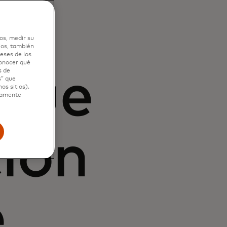
os, medir su
ios, también
eses de los
conocer qué
 que
s de
s” que
os sitios).
ctamente
ión
.