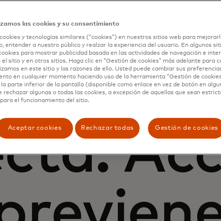
izamos las cookies y su consentimiento
cookies y tecnologías similares (“cookies”) en nuestros sitios web para mejorarl
, entender a nuestro público y realzar la experiencia del usuario. En algunos sit
cookies para mostrar publicidad basada en las actividades de navegación e inter
 el sitio y en otros sitios. Haga clic en “Gestión de cookies” más adelante para 
ligencia
lizamos en este sitio y las razones de ello. Usted puede cambiar sus preferencia
ento en cualquier momento haciendo uso de la herramienta “Gestión de cookie
la parte inferior de la pantalla (disponible como enlace en vez de botón en algun
e rechazar algunas o todas las cookies, a excepción de aquellas que sean estri
para el funcionamiento del sitio.
cta. Acc
Aceptar cookies
Rechazar todas
Gestión de cookies
previene