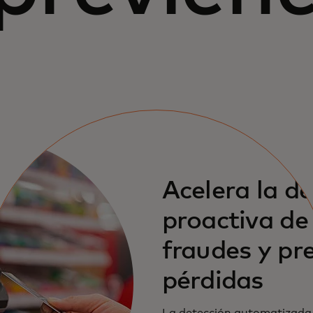
Acelera la d
proactiva de
fraudes y pr
pérdidas
La detección automatizada 