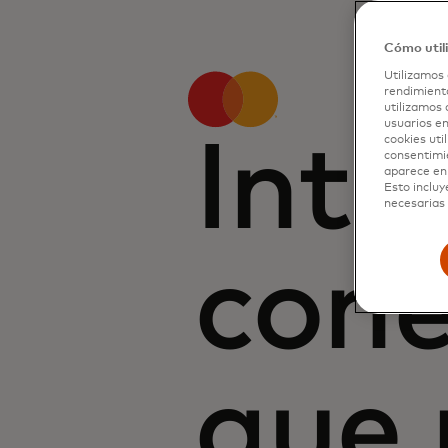
Cómo util
Utilizamos 
rendimiento
utilizamos 
usuarios en
Inte
cookies uti
consentimi
aparece en 
Esto incluy
necesarias 
cone
que 