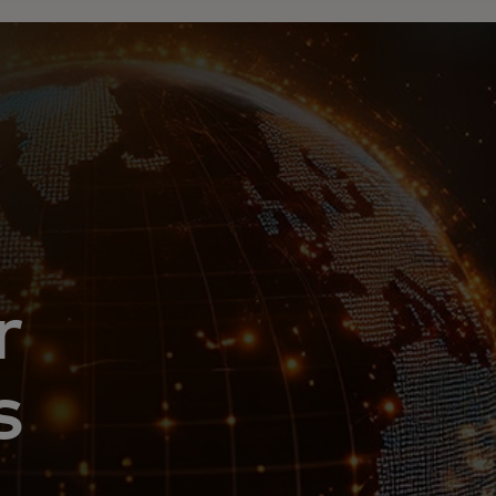
r
s
e