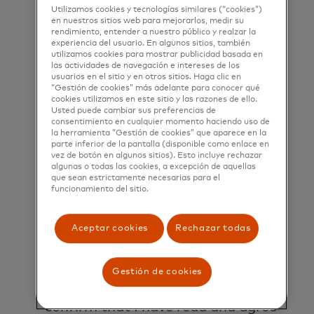
products, services and events, as
Utilizamos cookies y tecnologías similares (“cookies”)
well as other topical business
en nuestros sitios web para mejorarlos, medir su
rendimiento, entender a nuestro público y realzar la
information by email. If I have
experiencia del usuario. En algunos sitios, también
utilizamos cookies para mostrar publicidad basada en
shared my phone number, I confirm
las actividades de navegación e intereses de los
that I am also happy to be
usuarios en el sitio y en otros sitios. Haga clic en
“Gestión de cookies” más adelante para conocer qué
contacted by Mastercard for such
cookies utilizamos en este sitio y las razones de ello.
marketing purposes by phone. I
Usted puede cambiar sus preferencias de
consentimiento en cualquier momento haciendo uso de
understand that I am free to
la herramienta “Gestión de cookies” que aparece en la
parte inferior de la pantalla (disponible como enlace en
withdraw my consent at any time,
vez de botón en algunos sitios). Esto incluye rechazar
free of charge, using the opt-out
algunas o todas las cookies, a excepción de aquellas
que sean estrictamente necesarias para el
link provided in each email.
funcionamiento del sitio.
I acknowledge that my personal
Aceptar cookies
Rechazar todas
data will be processed in
accordance with
Mastercard’s
Global Privacy Notice
.
Gestión de cookies
By submitting this form, I also
confirm that I have read and agree