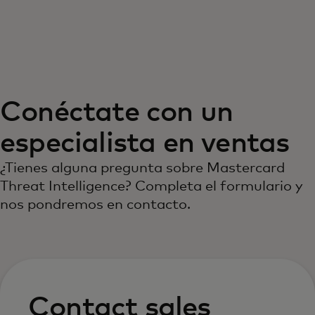
Para ti
Para empresas
Conéctate con un
Para el mundo
especialista en ventas
Para innovadores
¿Tienes alguna pregunta sobre Mastercard
Threat Intelligence? Completa el formulario y
nos pondremos en contacto.
Noticias y tendencias
Contact sales