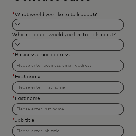
*
What would you like to talk about?
Filtering
Which product would you like to talk about?
will
be
Filtering
applied
*
Business email address
will
after
be
3
applied
characters.
*
First name
after
3
characters.
*
Last name
*
Job title