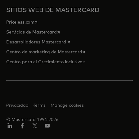
SITIOS WEB DE MASTERCARD
se abre en una pestaña nueva
Priceless.com
se abre en una pestaña nueva
Servicios de Mastercard
se abre en una pestaña nueva
Desarrolladores Mastercard
se abre en una pestaña nu
Centro de marketing de Mastercard
se abre en una pestaña nu
Centro para el Crecimiento Inclusivo
Privacidad
Terms
Manage cookies
© Mastercard 1994-2026.
LinkedIn
Facebook
Twitter/X
YouTube