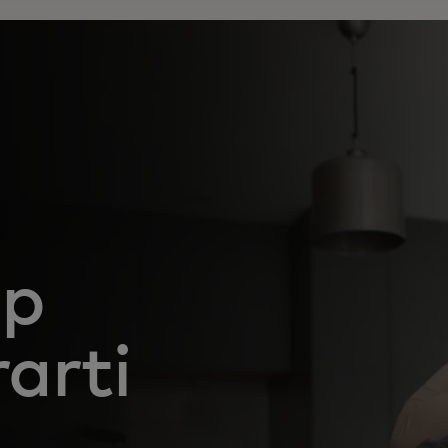
ap
arti