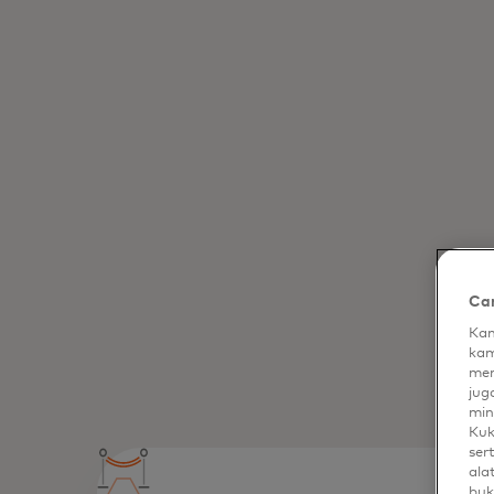
Car
Kam
kam
men
jug
min
Kuk
ser
ala
buk