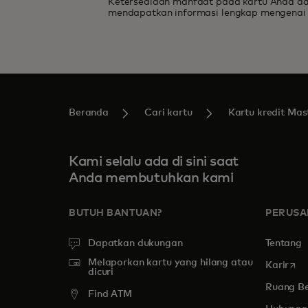
Ketersediaan manfaat pada kartu Anda dap
fitur dan manfaat
mendapatkan informasi lengkap mengenai s
dunia
Beranda
Cari kartu
Kartu kredit Mas
Kami selalu ada di sini saat
Anda membutuhkan kami
BUTUH BANTUAN?
PERUS
Dapatkan dukungan
Tentang
Melaporkan kartu yang hilang atau
open
Karir
dicuri
Ruang Be
Find ATM