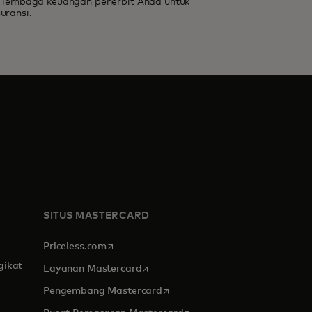
e lembaga keuangan penerbit Anda untuk
rusnya
uransi.
SITUS MASTERCARD
opens in a new tab
Priceless.com
gikat
opens in a new tab
Layanan Mastercard
opens in a new tab
Pengembang Mastercard