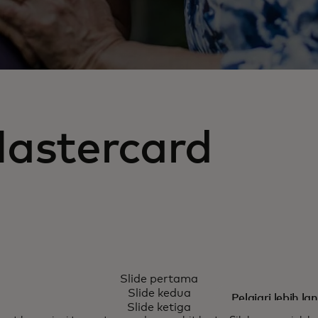
Mastercard
KARTU KREDIT MA
Slide pertama
r biasa serta
Untuk pe
Slide kedua
Pelajari lebih lan
Slide ketiga