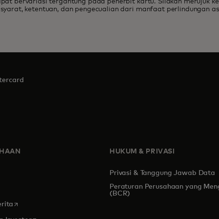
at bervariasi tergantung pada penerbit kartu. Silakan merujuk k
 bertaraf
dan sete
yarat, ketentuan, dan pengecualian dari manfaat perlindungan as
tercard
AHAAN
HUKUM & PRIVASI
Privasi & Tanggung Jawab Data
Peraturan Perusahaan yang Men
s in a new tab
(BCR)
opens in a new tab
rita