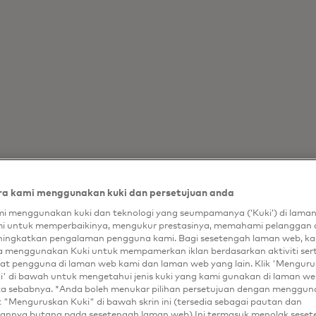
a kami menggunakan kuki dan persetujuan anda
i menggunakan kuki dan teknologi yang seumpamanya (‘Kuki’) di lama
i untuk memperbaikinya, mengukur prestasinya, memahami pelanggan 
ingkatkan pengalaman pengguna kami. Bagi sesetengah laman web, ka
a menggunakan Kuki untuk mempamerkan iklan berdasarkan aktiviti ser
at pengguna di laman web kami dan laman web yang lain. Klik 'Mengur
i' di bawah untuk mengetahui jenis kuki yang kami gunakan di laman web
ta sebabnya. *Anda boleh menukar pilihan persetujuan dengan menggu
t "Menguruskan Kuki" di bawah skrin ini (tersedia sebagai pautan dan
annya butang pada sesetengah laman web) Ini termasuk menolak sese