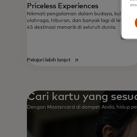
Priceless Experiences
ata
Nikmati pengalaman dalam budaya, kuliner,
olahraga, hiburan, dan banyak lagi di lebih dar
45 destinasi menarik di seluruh dunia.
opens in a new tab
Pelajari lebih lanjut
Cari kartu yang sesu
Dengan Mastercard di dompet Anda, hidup pe