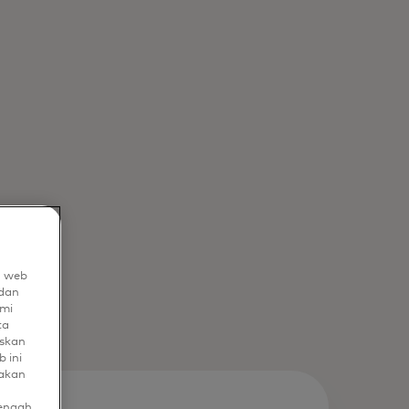
n web
dan
mi
ta
uskan
 ini
nakan
tengah