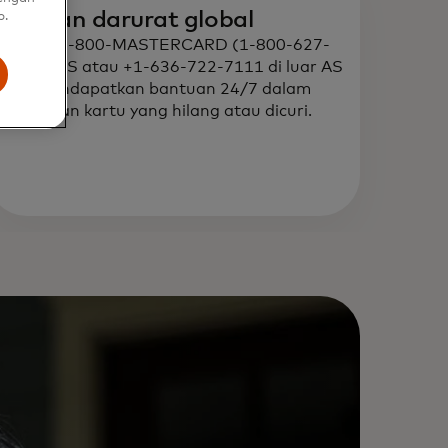
ayanan darurat global
b.
ubungi 1-800-MASTERCARD (1-800-627-
372) di AS atau +1-636-722-7111 di luar AS
ntuk mendapatkan bantuan 24/7 dalam
elaporkan kartu yang hilang atau dicuri.