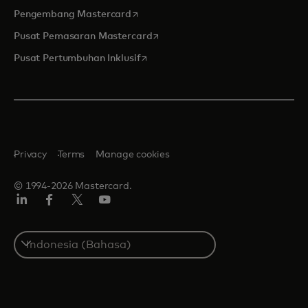
opens in a new tab
Pengembang Mastercard
opens in a new tab
Pusat Pemasaran Mastercard
opens in a new tab
Pusat Pertumbuhan Inklusif
Privacy
Terms
Manage cookies
© 1994-2026 Mastercard.
Linkedin
Facebook
Twitter/X
Youtube
Select
a
country