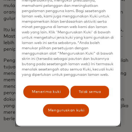
memperbaikinya, mengukur prestasinya,
mulai dari peritel yang mungkin harus merelakan
memahami pelanggan dan meningkatkan
pengalaman pengguna kami. Bagi sesetengah
orang-orangnya pergi hingga mereka mungkin akan
laman web, kami juga menggunakan Kuki untuk
gulung tikar."
mempamerkan iklan berdasarkan aktiviti serta
minat pengguna di laman web kami dan laman
Itu karena biayanya sangat besar. Pada tahun 2024,
web yang lain. Klik 'Menguruskan Kuki' di bawah
Mastercard memproses pengembalian $125 miliar -
untuk mengetahui jenis kuki yang kami gunakan di
lebih dari $17 miliar di antaranya diperkirakan
laman web ini serta sebabnya. *Anda boleh
menukar pilihan persetujuan dengan
penipuan, kata Yilgoren.
menggunakan alat "Menguruskan Kuki" di bawah
skrin ini (tersedia sebagai pautan dan bukannya
Pengalaman konsumen yang cepat dan mudah adalah
butang pada sesetengah laman web) Ini termasuk
tujuan akhir dari sebagian besar pedagang, tetapi
menolak sesetengah atau semua Kuki, kecuali kuki
mencoba menangani penipuan pengembalian barang
yang diperlukan untuk penggunaan laman web.
membuat hal tersebut semakin sulit dicapai. Peritel
menambahkan
biaya pengiriman
dan biaya
Menerima kuki
Tolak semua
penyetokan ulang dan mulai meminta lebih banyak
dokumen untuk pengembalian. Akibatnya, konsumen
yang sah mungkin tidak akan kembali ke pedagang jika
Menguruskan kuki
mereka harus melewati berbagai rintangan yang
berlebihan hanya untuk mengembalikan barang.