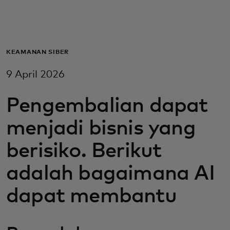
Untuk Anda
Untuk bisnis
KEAMANAN SIBER
9 April 2026
Untuk dunia
Pengembalian dapat
Untuk inovator
menjadi bisnis yang
berisiko. Berikut
Berita dan tren
adalah bagaimana AI
dapat membantu