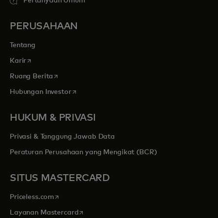
Pertanyaan Umum
PERUSAHAAN
Tentang
opens in a new tab
Karir
opens in a new tab
Ruang Berita
opens in a new tab
Hubungan Investor
HUKUM & PRIVASI
Privasi & Tanggung Jawab Data
Peraturan Perusahaan yang Mengikat (BCR)
SITUS MASTERCARD
opens in a new tab
Priceless.com
opens in a new tab
Layanan Mastercard