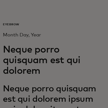
Untuk Anda
Untuk bisnis
EYEBROW
Month Day, Year
Untuk dunia
Neque porro
Untuk inovator
quisquam est qui
dolorem
Berita dan tren
Neque porro quisquam
est qui dolorem ipsum