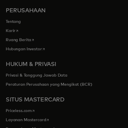
PERUSAHAAN
Tentang
opens in a new tab
Karir
opens in a new tab
Ruang Berita
opens in a new tab
Hubungan Investor
HUKUM & PRIVASI
Privasi & Tanggung Jawab Data
Peraturan Perusahaan yang Mengikat (BCR)
SITUS MASTERCARD
opens in a new tab
Priceless.com
opens in a new tab
Layanan Mastercard