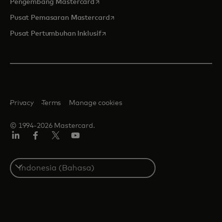
opens in a new tab
Pengembang Mastercard
opens in a new tab
Pusat Pemasaran Mastercard
opens in a new tab
Pusat Pertumbuhan Inklusif
Privacy
Terms
Manage cookies
© 1994-2026 Mastercard.
Linkedin
Facebook
Twitter/X
Youtube
Select
a
country