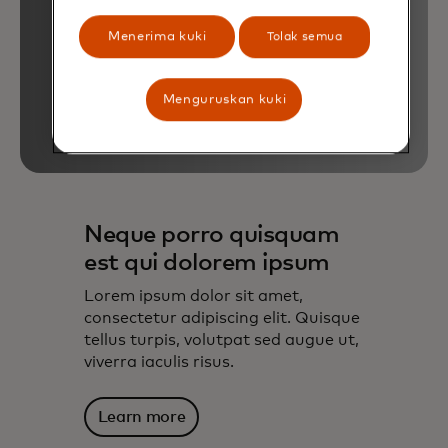
Menerima kuki
Tolak semua
Menguruskan kuki
Neque porro quisquam
est qui dolorem ipsum
Lorem ipsum dolor sit amet,
consectetur adipiscing elit. Quisque
tellus turpis, volutpat sed augue ut,
viverra iaculis risus.
Learn more