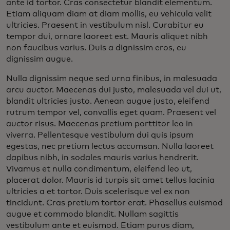
ante id tortor. Cras consectetur blandit elementum.
Etiam aliquam diam at diam mollis, eu vehicula velit
ultricies. Praesent in vestibulum nisl. Curabitur eu
tempor dui, ornare laoreet est. Mauris aliquet nibh
non faucibus varius. Duis a dignissim eros, eu
dignissim augue.
Nulla dignissim neque sed urna finibus, in malesuada
arcu auctor. Maecenas dui justo, malesuada vel dui ut,
blandit ultricies justo. Aenean augue justo, eleifend
rutrum tempor vel, convallis eget quam. Praesent vel
auctor risus. Maecenas pretium porttitor leo in
viverra. Pellentesque vestibulum dui quis ipsum
egestas, nec pretium lectus accumsan. Nulla laoreet
dapibus nibh, in sodales mauris varius hendrerit.
Vivamus et nulla condimentum, eleifend leo ut,
placerat dolor. Mauris id turpis sit amet tellus lacinia
ultricies a et tortor. Duis scelerisque vel ex non
tincidunt. Cras pretium tortor erat. Phasellus euismod
augue et commodo blandit. Nullam sagittis
vestibulum ante et euismod. Etiam purus diam,