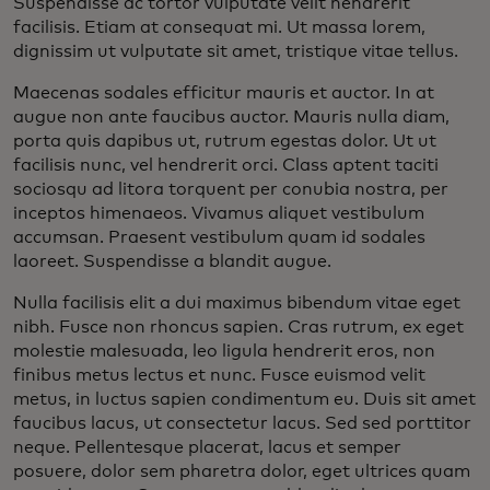
Suspendisse ac tortor vulputate velit hendrerit
facilisis. Etiam at consequat mi. Ut massa lorem,
dignissim ut vulputate sit amet, tristique vitae tellus.
Maecenas sodales efficitur mauris et auctor. In at
augue non ante faucibus auctor. Mauris nulla diam,
porta quis dapibus ut, rutrum egestas dolor. Ut ut
facilisis nunc, vel hendrerit orci. Class aptent taciti
sociosqu ad litora torquent per conubia nostra, per
inceptos himenaeos. Vivamus aliquet vestibulum
accumsan. Praesent vestibulum quam id sodales
laoreet. Suspendisse a blandit augue.
Nulla facilisis elit a dui maximus bibendum vitae eget
nibh. Fusce non rhoncus sapien. Cras rutrum, ex eget
molestie malesuada, leo ligula hendrerit eros, non
finibus metus lectus et nunc. Fusce euismod velit
metus, in luctus sapien condimentum eu. Duis sit amet
faucibus lacus, ut consectetur lacus. Sed sed porttitor
neque. Pellentesque placerat, lacus et semper
posuere, dolor sem pharetra dolor, eget ultrices quam