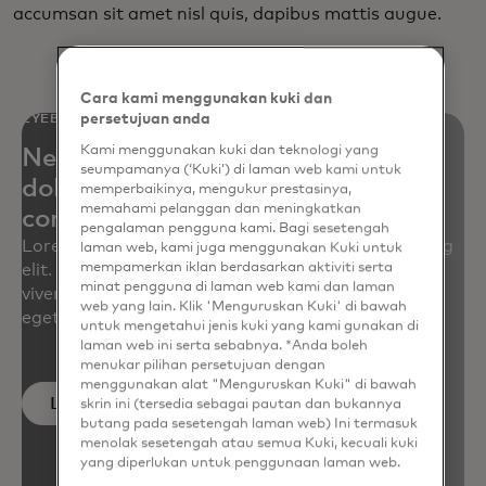
accumsan sit amet nisl quis, dapibus mattis augue.
Cara kami menggunakan kuki dan
persetujuan anda
EYEBROW
Kami menggunakan kuki dan teknologi yang
Neque porro quisquam est qui
seumpamanya (‘Kuki’) di laman web kami untuk
dolorem ipsum quia dolor sit amet,
memperbaikinya, mengukur prestasinya,
memahami pelanggan dan meningkatkan
consectetur, adipisci velit
pengalaman pengguna kami. Bagi sesetengah
Lorem ipsum dolor sit amet, consectetur adipiscing
laman web, kami juga menggunakan Kuki untuk
mempamerkan iklan berdasarkan aktiviti serta
elit. Quisque tellus turpis, volutpat sed augue ut,
minat pengguna di laman web kami dan laman
viverra iaculis risus. Nullam sit amet luctus ligula,
web yang lain. Klik 'Menguruskan Kuki' di bawah
eget ornare massa.
untuk mengetahui jenis kuki yang kami gunakan di
laman web ini serta sebabnya. *Anda boleh
menukar pilihan persetujuan dengan
menggunakan alat "Menguruskan Kuki" di bawah
Learn more
skrin ini (tersedia sebagai pautan dan bukannya
butang pada sesetengah laman web) Ini termasuk
menolak sesetengah atau semua Kuki, kecuali kuki
yang diperlukan untuk penggunaan laman web.