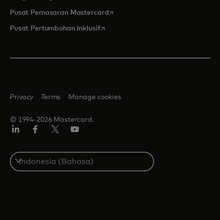
opens in a new tab
Pusat Pemasaran Mastercard
opens in a new tab
Pusat Pertumbuhan Inklusif
Privacy
Terms
Manage cookies
© 1994-2026 Mastercard.
Linkedin
Facebook
Twitter/X
Youtube
Select
a
country