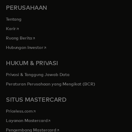
PERUSAHAAN
Tentang
opens in a new tab
Karir
opens in a new tab
Ruang Berita
opens in a new tab
Hubungan Investor
HUKUM & PRIVASI
Privasi & Tanggung Jawab Data
Peraturan Perusahaan yang Mengikat (BCR)
SITUS MASTERCARD
opens in a new tab
Priceless.com
opens in a new tab
Layanan Mastercard
opens in a new tab
Pengembang Mastercard