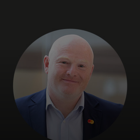
Untuk Anda
Untuk bisnis
Untuk dunia
Untuk inovator
Berita dan tren