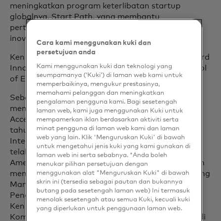
meningkatkan program keterlibatan startup
globalnya, Start Path, yang membantu
pertumbuhan startup tahap selanjutnya yang
inovatif.
Cara kami menggunakan kuki dan
persetujuan anda
Ken adalah seorang Expert-in-Residence di Harvard
Kami menggunakan kuki dan teknologi yang
Innovation Labs di Harvard John A. Paulson School
seumpamanya (‘Kuki’) di laman web kami untuk
of Engineering and Applied Sciences.
memperbaikinya, mengukur prestasinya,
memahami pelanggan dan meningkatkan
Sebelum bergabung dengan Mastercard, Ken
pengalaman pengguna kami. Bagi sesetengah
memegang peran peningkatan senioritas di Citi,
laman web, kami juga menggunakan Kuki untuk
Accenture dan Misys. Beliau memiliki lebih dari 25
mempamerkan iklan berdasarkan aktiviti serta
minat pengguna di laman web kami dan laman
tahun pengalaman di bidang Layanan Keuangan
web yang lain. Klik 'Menguruskan Kuki' di bawah
Internasional di perbankan ritel dan korporasi dan
untuk mengetahui jenis kuki yang kami gunakan di
telah bekerja secara ekstensif di Amerika Serikat,
laman web ini serta sebabnya. *Anda boleh
Amerika Latin, Eropa, Asia, dan Afrika. Beliau telah
menukar pilihan persetujuan dengan
menggunakan alat "Menguruskan Kuki" di bawah
memegang peran kepemimpinan eksekutif di bidang
skrin ini (tersedia sebagai pautan dan bukannya
Manajemen Produk, Penyediaan Teknologi,
butang pada sesetengah laman web) Ini termasuk
Pengembangan Bisnis, dan Strategi dan Inovasi.
menolak sesetengah atau semua Kuki, kecuali kuki
Ken memiliki gelar BSc dalam bidang Aplikasi
yang diperlukan untuk penggunaan laman web.
Komputer Komersial dari Institute of Technology di