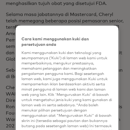
menghasilkan tujuh obat yang disetujui FDA.
Selama masa jabatannya di Mastercard, Cheryl
telah memegang beberapa posisi pemasaran senior,
termasuk memimpin Komunikasi Pemasaran
Amerika Utara & dan Pemasaran AS dan
Cara kami menggunakan kuki dan
Pemasaran Digital Global. Beliau juga mengawasi
persetujuan anda
semua produk dan layanan untuk Amerika Utara
dan secara terpisah memimpin bisnis Produk Kredit
Kami menggunakan kuki dan teknologi yang
seumpamanya (‘Kuki’) di laman web kami untuk
Global.
memperbaikinya, mengukur prestasinya,
memahami pelanggan dan meningkatkan
Sebelum Mastercard, Cheryl bekerja di sisi biro iklan
pengalaman pengguna kami. Bagi sesetengah
di Bates Worldwide dan Bozell.
laman web, kami juga menggunakan Kuki untuk
mempamerkan iklan berdasarkan aktiviti serta
Cheryl adalah juri penghargaan Clio, Effie dan
minat pengguna di laman web kami dan laman
WARC serta menjabat sebagai anggota Dewan
web yang lain. Klik 'Menguruskan Kuki' di bawah
untuk mengetahui jenis kuki yang kami gunakan di
Direksi untuk The Advertising Club of New York,
laman web ini serta sebabnya. *Anda boleh
Ronald McDonald House NYC dan Crohn's & Colitis
menukar pilihan persetujuan dengan
Foundation. Beliau masuk ke dalam daftar 100
menggunakan alat "Menguruskan Kuki" di bawah
Wanita Teratas di bidang Pemasaran Merek tahun
skrin ini (tersedia sebagai pautan dan bukannya
2022 versi Brand Innovators, Advancing
butang pada sesetengah laman web) Ini termasuk