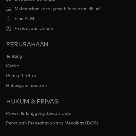
Melaporkan kartu yang hilang atau dicuri
Find ATM
Pertanyaan Umum
PERUSAHAAN
Tentang
opens in a new tab
Karir
opens in a new tab
Ruang Berita
opens in a new tab
Hubungan Investor
HUKUM & PRIVASI
Privasi & Tanggung Jawab Data
Peraturan Perusahaan yang Mengikat (BCR)