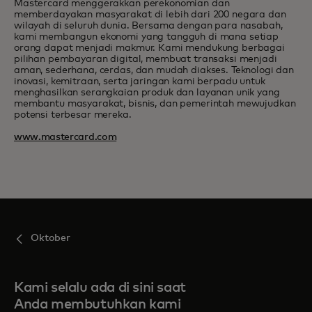
Mastercard menggerakkan perekonomian dan
memberdayakan masyarakat di lebih dari 200 negara dan
wilayah di seluruh dunia. Bersama dengan para nasabah,
kami membangun ekonomi yang tangguh di mana setiap
orang dapat menjadi makmur. Kami mendukung berbagai
pilihan pembayaran digital, membuat transaksi menjadi
aman, sederhana, cerdas, dan mudah diakses. Teknologi dan
inovasi, kemitraan, serta jaringan kami berpadu untuk
menghasilkan serangkaian produk dan layanan unik yang
membantu masyarakat, bisnis, dan pemerintah mewujudkan
potensi terbesar mereka.
www.mastercard.com
Oktober
Kami selalu ada di sini saat
Anda membutuhkan kami