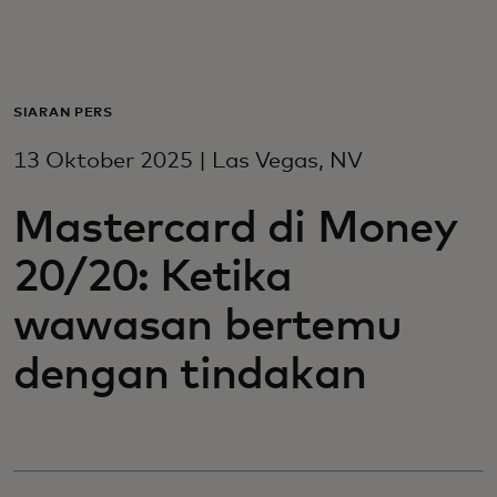
Untuk Anda
Untuk bisnis
SIARAN PERS
13 Oktober 2025 | Las Vegas, NV
Untuk dunia
Mastercard di Money
Untuk inovator
20/20: Ketika
wawasan bertemu
Berita dan tren
dengan tindakan