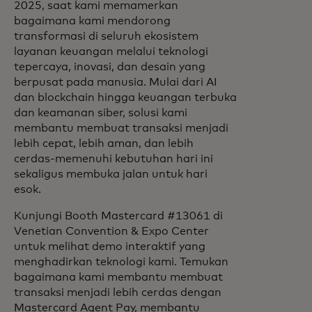
2025, saat kami memamerkan
bagaimana kami mendorong
transformasi di seluruh ekosistem
layanan keuangan melalui teknologi
tepercaya, inovasi, dan desain yang
berpusat pada manusia. Mulai dari AI
dan blockchain hingga keuangan terbuka
dan keamanan siber, solusi kami
membantu membuat transaksi menjadi
lebih cepat, lebih aman, dan lebih
cerdas-memenuhi kebutuhan hari ini
sekaligus membuka jalan untuk hari
esok.
Kunjungi Booth Mastercard #13061 di
Venetian Convention & Expo Center
untuk melihat demo interaktif yang
menghadirkan teknologi kami. Temukan
bagaimana kami membantu membuat
transaksi menjadi lebih cerdas dengan
Mastercard Agent Pay, membantu