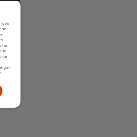
i
n web
dan
mi
ta
uskan
 ini
nakan
gan
tengah
b.
an