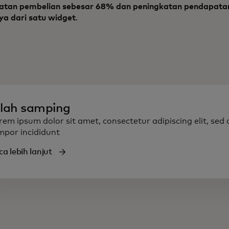
atan pembelian sebesar 68% dan peningkatan pendapata
a dari satu widget
.
ilah samping
rem ipsum dolor sit amet, consectetur adipiscing elit, sed
mpor incididunt
a lebih lanjut