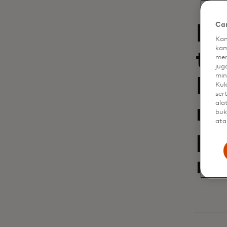
Car
Me
Kam
kam
ti
men
jug
min
Dy
Kuk
ser
ala
me
buk
ata
pe
me