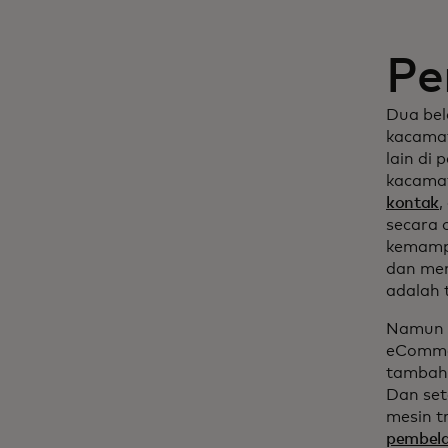
Pe
Dua bel
kacamat
lain di
kacamat
kontak
,
secara 
kemampu
dan men
adalah 
Namun s
eCommer
tambaha
Dan set
mesin t
pembel