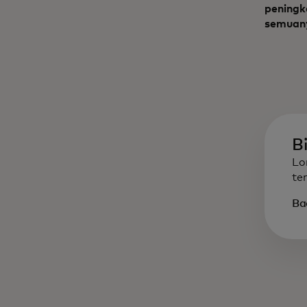
peningk
semuany
B
Lo
te
Bac