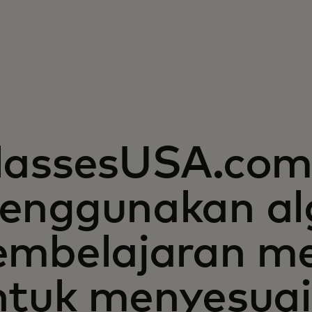
lassesUSA.co
enggunakan al
embelajaran m
ntuk menyesua