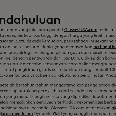
ndahuluan
as tahun yang lalu, para pendiri
GlassesUSA.com
mulai m
a resep berkualitas tinggi dengan harga yang lebih masu
 pasaran. Satu dekade kemudian, perusahaan ini sekarang m
a online terbesar di dunia, yang menawarkan
berbagai k
 dan banyak lagi. % Dengan pilihan gaya dan merek terbe
online, dengan penawaran dari Ray Ban, Oakley, dan banyak
an untuk mencoba semuanya secara online menggunakan
ikmati pengiriman gratis serta jaminan uang kembali 1
toko serba ada untuk semua kebutuhan penglihatan Anda
etelah bertahun-tahun mengoptimalkan pengalaman digi
ce siap untuk bergerak lebih dari sekadar merekomenda
n yang menarik bagi mereka yang diprediksi dapat mendo
elah menjalankan pengujian terhadap rekomendasi berba
radisionalnya di beranda, GlassesUSA.com menemukan
al
ajaran mendalam
Dynamic Yield yang canggih mampu men