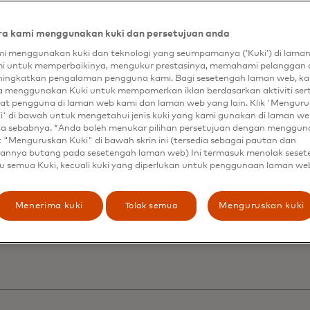
a kami menggunakan kuki dan persetujuan anda
ncapai personalisas
i menggunakan kuki dan teknologi yang seumpamanya (‘Kuki’) di lama
i untuk memperbaikinya, mengukur prestasinya, memahami pelanggan 
ngkat lanjut dengan
ingkatkan pengalaman pengguna kami. Bagi sesetengah laman web, ka
a menggunakan Kuki untuk mempamerkan iklan berdasarkan aktiviti ser
at pengguna di laman web kami dan laman web yang lain. Klik 'Mengur
namic Yield untuk
i' di bawah untuk mengetahui jenis kuki yang kami gunakan di laman web
ta sebabnya. *Anda boleh menukar pilihan persetujuan dengan menggu
t "Menguruskan Kuki" di bawah skrin ini (tersedia sebagai pautan dan
mperdalam hubun
annya butang pada sesetengah laman web) Ini termasuk menolak sese
u semua Kuki, kecuali kuki yang diperlukan untuk penggunaan laman we
langgan dan
Tolak semua
Menerima kuki
Menguruskan kuki
ningkatkan penjual