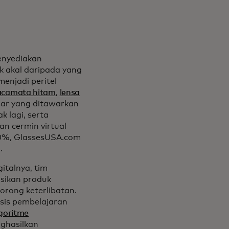
enyediakan
k akal daripada yang
enjadi peritel
acamata hitam
,
lensa
sar yang ditawarkan
 lagi, serta
 cermin virtual
00%, GlassesUSA.com
.
talnya, tim
sikan produk
rong keterlibatan.
sis pembelajaran
goritme
ghasilkan