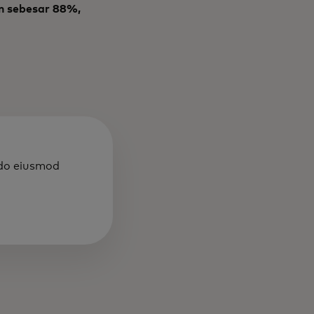
n sebesar 88%,
 do eiusmod