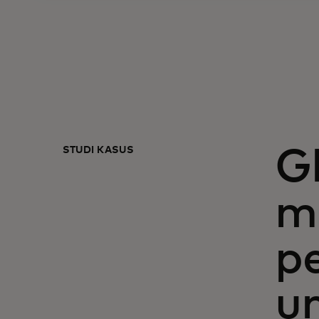
STUDI KASUS
G
m
p
u