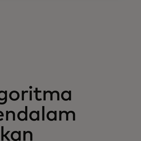
m
goritma
endalam
ikan