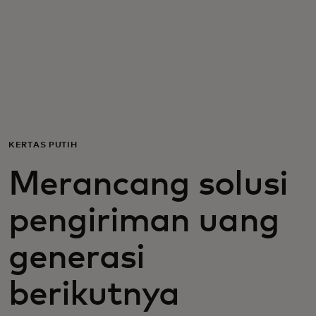
Untuk Anda
Untuk bisnis
Untuk dunia
KERTAS PUTIH
Untuk inovator
Merancang solusi
Berita dan tren
pengiriman uang
generasi
berikutnya