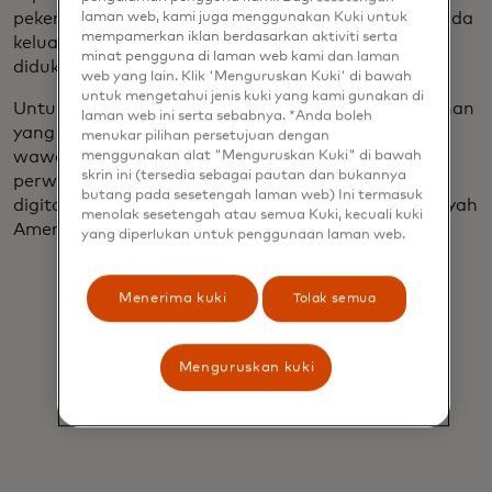
pekerja migran yang membagikan gaji mereka kepada
laman web, kami juga menggunakan Kuki untuk
mempamerkan iklan berdasarkan aktiviti serta
keluarga di luar negeri, perubahan kondisi dunia
minat pengguna di laman web kami dan laman
didukung oleh teknologi transfer uang.
web yang lain. Klik 'Menguruskan Kuki' di bawah
untuk mengetahui jenis kuki yang kami gunakan di
Untuk memastikan bahwa kami memenuhi kebutuhan
laman web ini serta sebabnya. *Anda boleh
yang tepat, awal tahun ini, Mastercard melakukan
menukar pilihan persetujuan dengan
wawancara moderat satu lawan satu dengan
menggunakan alat "Menguruskan Kuki" di bawah
skrin ini (tersedia sebagai pautan dan bukannya
perwakilan dari perusahaan jasa keuangan, merek
butang pada sesetengah laman web) Ini termasuk
digital, dan pelanggan akhir mereka di seluruh wilayah
menolak sesetengah atau semua Kuki, kecuali kuki
Amerika Utara dan Asia Pasifik.
yang diperlukan untuk penggunaan laman web.
Menerima kuki
Tolak semua
Menguruskan kuki