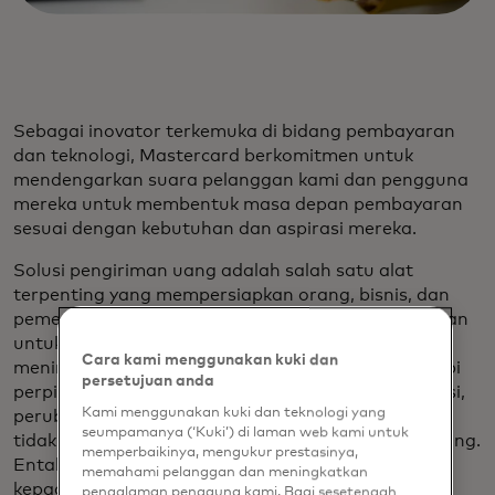
Sebagai inovator terkemuka di bidang pembayaran
dan teknologi, Mastercard berkomitmen untuk
mendengarkan suara pelanggan kami dan pengguna
mereka untuk membentuk masa depan pembayaran
sesuai dengan kebutuhan dan aspirasi mereka.
Solusi pengiriman uang adalah salah satu alat
terpenting yang mempersiapkan orang, bisnis, dan
pemerintah untuk masa depan tersebut. Permintaan
untuk pembayaran lintas batas digital telah
Cara kami menggunakan kuki dan
meningkat sejak pandemi. Ketika dunia menghadapi
persetujuan anda
perpindahan populasi karena meningkatnya migrasi,
Kami menggunakan kuki dan teknologi yang
perubahan praktik kerja, dan masa ekonomi yang
seumpamanya (‘Kuki’) di laman web kami untuk
tidak menentu, transfer uang menjadi sangat penting.
memperbaikinya, mengukur prestasinya,
Entah itu pemerintah yang mengirimkan bantuan
memahami pelanggan dan meningkatkan
kepada warganya setelah terjadi bencana, atau
pengalaman pengguna kami. Bagi sesetengah