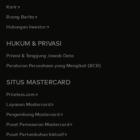
opens in a new tab
Karir
opens in a new tab
Ruang Berita
opens in a new tab
Hubungan Investor
HUKUM & PRIVASI
Privasi & Tanggung Jawab Data
Peraturan Perusahaan yang Mengikat (BCR)
SITUS MASTERCARD
opens in a new tab
Priceless.com
opens in a new tab
Layanan Mastercard
opens in a new tab
Pengembang Mastercard
opens in a new tab
Pusat Pemasaran Mastercard
opens in a new tab
Pusat Pertumbuhan Inklusif