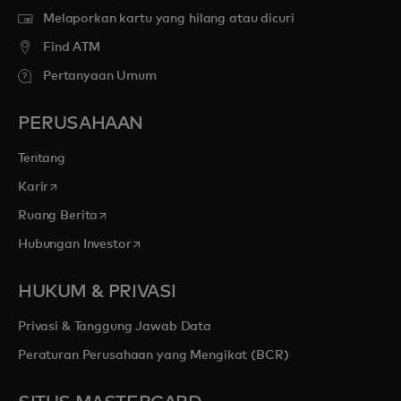
Melaporkan kartu yang hilang atau dicuri
Find ATM
Pertanyaan Umum
PERUSAHAAN
Tentang
opens in a new tab
Karir
opens in a new tab
Ruang Berita
opens in a new tab
Hubungan Investor
HUKUM & PRIVASI
Privasi & Tanggung Jawab Data
Peraturan Perusahaan yang Mengikat (BCR)