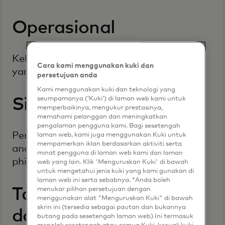
Operasional
Kekurangan dalam proses bisnis harian
Cara kami menggunakan kuki dan
yang dapat mengganggu operasi
persetujuan anda
Kami menggunakan kuki dan teknologi yang
seumpamanya (‘Kuki’) di laman web kami untuk
Siber
memperbaikinya, mengukur prestasinya,
memahami pelanggan dan meningkatkan
pengalaman pengguna kami. Bagi sesetengah
Penyalahgunaan sistem informasi oleh
laman web, kami juga menggunakan Kuki untuk
mempamerkan iklan berdasarkan aktiviti serta
ancaman seperti ransomware atau
minat pengguna di laman web kami dan laman
phishing
web yang lain. Klik 'Menguruskan Kuki' di bawah
untuk mengetahui jenis kuki yang kami gunakan di
laman web ini serta sebabnya. *Anda boleh
Tata kelola lingkungan
menukar pilihan persetujuan dengan
menggunakan alat "Menguruskan Kuki" di bawah
skrin ini (tersedia sebagai pautan dan bukannya
dan sosial (ESG)
butang pada sesetengah laman web) Ini termasuk