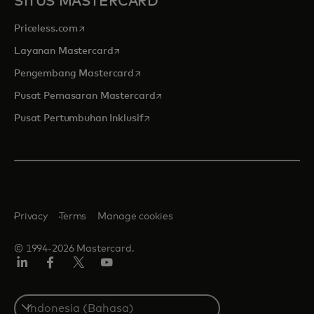
SITUS MASTERCARD
opens in a new tab
Priceless.com
opens in a new tab
Layanan Mastercard
opens in a new tab
Pengembang Mastercard
opens in a new tab
Pusat Pemasaran Mastercard
opens in a new tab
Pusat Pertumbuhan Inklusif
Privacy
Terms
Manage cookies
© 1994-2026 Mastercard.
Linkedin
Facebook
Twitter/X
Youtube
Select
a