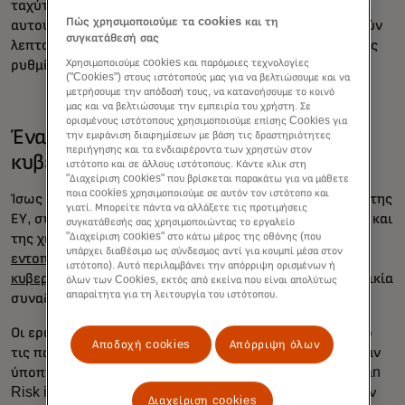
ταχύτητα θα μπορούσε να καταστήσει πιο δύσκολο για
Πώς χρησιμοποιούμε τα cookies και τη
αυτούς να προσαρμοστούν σε καταστάσεις που απαιτούν
συγκατάθεσή σας
λεπτομερή, χωρίς λάθη γραφή, ιδίως σε επαγγελματικές
Χρησιμοποιούμε cookies και παρόμοιες τεχνολογίες
ρυθμίσεις όπου η σαφής επικοινωνία είναι κρίσιμη.
("Cookies") στους ιστότοπούς μας για να βελτιώσουμε και να
μετρήσουμε την απόδοσή τους, να κατανοήσουμε το κοινό
μας και να βελτιώσουμε την εμπειρία του χρήστη. Σε
ορισμένους ιστότοπους χρησιμοποιούμε επίσης Cookies για
Ένα χάσμα γενεών στην
την εμφάνιση διαφημίσεων με βάση τις δραστηριότητες
περιήγησης και τα ενδιαφέροντα των χρηστών στον
κυβερνοασφάλεια
ιστότοπο και σε άλλους ιστότοπους. Κάντε κλικ στη
"Διαχείριση cookies" που βρίσκεται παρακάτω για να μάθετε
ποια cookies χρησιμοποιούμε σε αυτόν τον ιστότοπο και
Ίσως ακόμη πιο ανησυχητική είναι η πρόσφατη έρευνα της
γιατί. Μπορείτε πάντα να αλλάξετε τις προτιμήσεις
ΕΥ, σύμφωνα με την οποία οι εργαζόμενοι της γενιάς Z και
συγκατάθεσής σας χρησιμοποιώντας το εργαλείο
"Διαχείριση cookies" στο κάτω μέρος της οθόνης (που
της χιλιετίας
αισθάνονται λιγότερο εξοπλισμένοι για τον
υπάρχει διαθέσιμο ως σύνδεσμος αντί για κουμπί μέσα στον
εντοπισμό και την αντιμετώπιση των απειλών στον
ιστότοπο). Αυτό περιλαμβάνει την απόρριψη ορισμένων ή
κυβερνοχώρο
σε σύγκριση με τους μεγαλύτερους σε ηλικία
όλων των Cookies, εκτός από εκείνα που είναι απολύτως
απαραίτητα για τη λειτουργία του ιστότοπου.
συναδέλφους τους.
Οι ερωτηθέντες της γενιάς Z ήταν πολύ πιο πιθανό από
Αποδοχή cookies
Απόρριψη όλων
τις παλαιότερες γενιές να παραδεχτούν ότι άνοιξαν έναν
ύποπτο σύνδεσμο, σύμφωνα με την έρευνα 2024 Human
Risk in Cybersecurity Survey, και μόνο 31% αισθάνονταν
Διαχείριση cookies