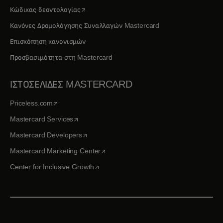
opens in a new tab
Κώδικας δεοντολογίας
Κανόνες Δρομολόγησης Συναλλαγών Mastercard
Επισκόπηση κανονισμών
Προσβασιμότητα στη Mastercard
ΙΣΤΟΣΕΛΙΔΕΣ MASTERCARD
opens in a new tab
Priceless.com
opens in a new tab
Mastercard Services
opens in a new tab
Mastercard Developers
opens in a new tab
Mastercard Marketing Center
opens in a new tab
Center for Inclusive Growth