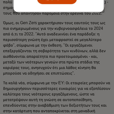
πολύ σίγουροι για τον εντοπισμό προσπαθειών phishing -
σημαντικά χαμηλότερα από τα 40% της συνομοταξίας
τους που απάντησαν παρόμοια στην έρευνα του 2022.
Όμως, οι Gen Zers χαρακτήρισαν τους εαυτούς τους ως
πιο ενημερωμένους για την κυβερνοασφάλεια το 2024
από ό,τι το 2022. "Αυτό αναδεικνύει ένα παράδοξο: η
περισσότερη γνώση έχει μεταφραστεί σε μεγαλύτερο
φόβο", σύμφωνα με την έκθεση. "Οι εργαζόμενοι
επεξεργάζονται τη σοβαρότητα των κινδύνων, αλλά δεν
αισθάνονται απαραίτητα πιο προετοιμασμένοι - και,
μεταξύ των νεότερων γενεών στα πρώτα στάδια της
καριέρας τους, ανησυχούν ότι μια λάθος κίνηση θα
μπορούσε να οδηγήσει σε επιπτώσεις".
Τα καλά νέα, σύμφωνα με την EY: Οι εταιρείες μπορούν να
δημιουργήσουν περισσότερες ευκαιρίες για να εξοπλίσουν
καλύτερα τους νεότερους εργαζόμενους, ώστε να
μετατρέψουν αυτή τη γνώση σε αυτοπεποίθηση,
επενδύοντας στην αναβάθμιση των δεξιοτήτων τους και
στην κατάρτιση που ανταποκρίνεται στη μοναδική