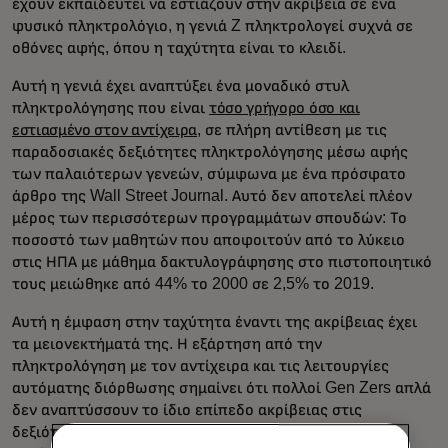
έχουν εκπαιδευτεί να εστιάζουν στην ακρίβεια σε ένα
φυσικό πληκτρολόγιο, η γενιά Z πληκτρολογεί συχνά σε
οθόνες αφής, όπου η ταχύτητα είναι το κλειδί.
Αυτή η γενιά έχει αναπτύξει ένα μοναδικό στυλ
πληκτρολόγησης που είναι
τόσο γρήγορο όσο και
εστιασμένο στον αντίχειρα
, σε πλήρη αντίθεση με τις
παραδοσιακές δεξιότητες πληκτρολόγησης μέσω αφής
των παλαιότερων γενεών, σύμφωνα με ένα πρόσφατο
άρθρο της Wall Street Journal. Αυτό δεν αποτελεί πλέον
μέρος των περισσότερων προγραμμάτων σπουδών: Το
ποσοστό των μαθητών που αποφοιτούν από το λύκειο
στις ΗΠΑ με μάθημα δακτυλογράφησης στο πιστοποιητικό
τους μειώθηκε από 44% το 2000 σε 2,5% το 2019.
Αυτή η έμφαση στην ταχύτητα έναντι της ακρίβειας έχει
τα μειονεκτήματά της. Η εξάρτηση από την
πληκτρολόγηση με τον αντίχειρα και τις λειτουργίες
αυτόματης διόρθωσης σημαίνει ότι πολλοί Gen Zers απλά
δεν αναπτύσσουν το ίδιο επίπεδο ακρίβειας στις
δεξιότητες πληκτρολόγησης. Αυτή η εστίαση στην