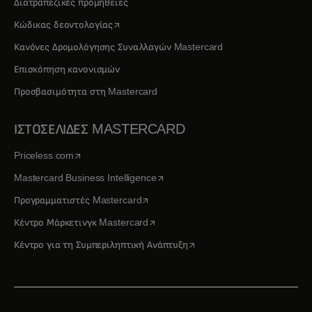
Διατραπεζικές προμήθειες
opens in a new tab
Κώδικας δεοντολογίας
Κανόνες Δρομολόγησης Συναλλαγών Mastercard
Επισκόπηση κανονισμών
Προσβασιμότητα στη Mastercard
ΙΣΤΟΣΕΛΙΔΕΣ MASTERCARD
opens in a new tab
Priceless.com
opens in a new tab
Mastercard Business Intelligence
opens in a new tab
Προγραμματιστές Mastercard
opens in a new tab
Κέντρο Μάρκετινγκ Mastercard
opens in a new tab
Κέντρο για τη Συμπεριληπτική Ανάπτυξη