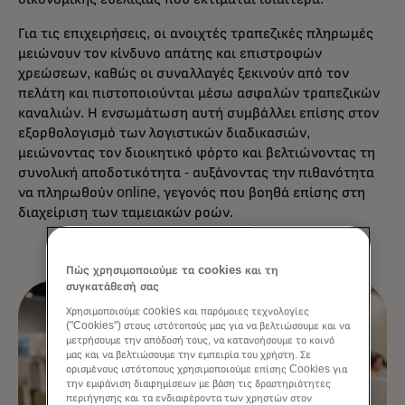
Για τις επιχειρήσεις, οι ανοιχτές τραπεζικές πληρωμές
μειώνουν τον κίνδυνο απάτης και επιστροφών
χρεώσεων, καθώς οι συναλλαγές ξεκινούν από τον
πελάτη και πιστοποιούνται μέσω ασφαλών τραπεζικών
καναλιών. Η ενσωμάτωση αυτή συμβάλλει επίσης στον
εξορθολογισμό των λογιστικών διαδικασιών,
μειώνοντας τον διοικητικό φόρτο και βελτιώνοντας τη
συνολική αποδοτικότητα - αυξάνοντας την πιθανότητα
να πληρωθούν online, γεγονός που βοηθά επίσης στη
διαχείριση των ταμειακών ροών.
Πώς χρησιμοποιούμε τα cookies και τη
συγκατάθεσή σας
Χρησιμοποιούμε cookies και παρόμοιες τεχνολογίες
("Cookies") στους ιστότοπούς μας για να βελτιώσουμε και να
μετρήσουμε την απόδοσή τους, να κατανοήσουμε το κοινό
μας και να βελτιώσουμε την εμπειρία του χρήστη. Σε
ορισμένους ιστότοπους χρησιμοποιούμε επίσης Cookies για
την εμφάνιση διαφημίσεων με βάση τις δραστηριότητες
περιήγησης και τα ενδιαφέροντα των χρηστών στον