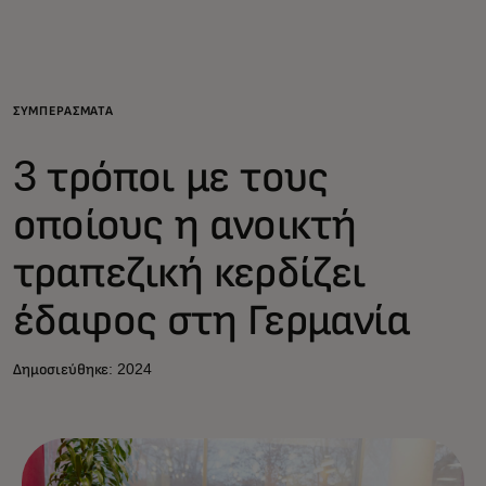
Για εσάς
Για επιχειρήσεις
ΣΥΜΠΕΡΑΣΜΑΤΑ
3 τρόποι με τους
Για τον κόσμο
οποίους η ανοικτή
Για καινοτόμους
τραπεζική κερδίζει
έδαφος στη Γερμανία
Νέα και τάσεις
Δημοσιεύθηκε: 2024