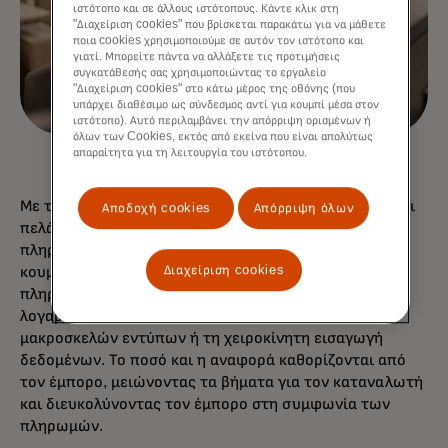
ιστότοπο και σε άλλους ιστότοπους. Κάντε κλικ στη
"Διαχείριση cookies" που βρίσκεται παρακάτω για να μάθετε
ποια cookies χρησιμοποιούμε σε αυτόν τον ιστότοπο και
γιατί. Μπορείτε πάντα να αλλάξετε τις προτιμήσεις
συγκατάθεσής σας χρησιμοποιώντας το εργαλείο
"Διαχείριση cookies" στο κάτω μέρος της οθόνης (που
υπάρχει διαθέσιμο ως σύνδεσμος αντί για κουμπί μέσα στον
ιστότοπο). Αυτό περιλαμβάνει την απόρριψη ορισμένων ή
όλων των Cookies, εκτός από εκείνα που είναι απολύτως
απαραίτητα για τη λειτουργία του ιστότοπου.
Με τη Mastercard ως ανοιχτή τραπεζική πλατφόρμα, οι
Αποδοχή cookies
Απόρριψη όλων
πελάτες σας μπορούν να επιλέξουν τον τρόπο
πληρωμής των τιμολογίων τους, είτε πατώντας ένα
Διαχείριση cookies
κουμπί είτε σαρώνοντας έναν κωδικό QR για να
πληρώσουν απευθείας από τον τραπεζικό τους
λογαριασμό και αποφεύγοντας τη συμπλήρωση
μακροσκελών εντύπων ή τη χειροκίνητη εισαγωγή
δεδομένων. Το ποσό και η αναφορά καθορίζονται από
τον έμπορο, μειώνοντας τα βήματα για τον καταναλωτή
και διευκολύνοντας τον έμπορο στη συμφωνία των
πληρωμών.