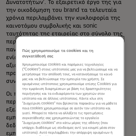
Δυνατοτήτων'. Το εξαιρετικό έργο της για
την οικοδόμηση του brand τα τελευταία
χρόνια περιλαμβάνει την κυκλοφορία της
καινοτόμου συμβολικής και sonic
ταυτότητας της εταιρείας στο σύνολο της
περιοχής ΕΕΜΕΑ, και κατά τη διάρκεια της
πανδημίας είχε ως αποτέλεσμα την
Πώς χρησιμοποιούμε τα cookies και τη
ενίσχυση της θέσης της Mastercard ως
συγκατάθεσή σας
αξιόπιστης φωνής για ασφαλείς,
Χρησιμοποιούμε cookies και παρόμοιες τεχνολογίες
("Cookies") στους ιστότοπούς μας για να βελτιώσουμε και να
προστατευμένες και απρόσκοπτες
μετρήσουμε την απόδοσή τους, να κατανοήσουμε το κοινό
μας και να βελτιώσουμε την εμπειρία του χρήστη. Σε
συναλλαγές.
ορισμένους ιστότοπους χρησιμοποιούμε επίσης Cookies για
την εμφάνιση διαφημίσεων με βάση τις δραστηριότητες
Οι προσπάθειες της Cornacchia
περιήγησης και τα ενδιαφέροντα των χρηστών στον
ιστότοπο και σε άλλους ιστότοπους. Κάντε κλικ στη
περιελάμβαναν την ανάπτυξη μιας
"Διαχείριση cookies" που βρίσκεται παρακάτω για να μάθετε
εξελιγμένης προσέγγισης στο ηλεκτρονικό
ποια cookies χρησιμοποιούμε σε αυτόν τον ιστότοπο και
γιατί. Μπορείτε πάντα να αλλάξετε τις προτιμήσεις
εμπόριο και την επιμελή αξιοποίηση
συγκατάθεσής σας χρησιμοποιώντας το εργαλείο
"Διαχείριση cookies" στο κάτω μέρος της οθόνης (που
δεδομένων και τεχνολογικής
υπάρχει διαθέσιμο ως σύνδεσμος αντί για κουμπί μέσα στον
εμπειρογνωμοσύνης για ενημέρωση των
ιστότοπο). Αυτό περιλαμβάνει την απόρριψη ορισμένων ή