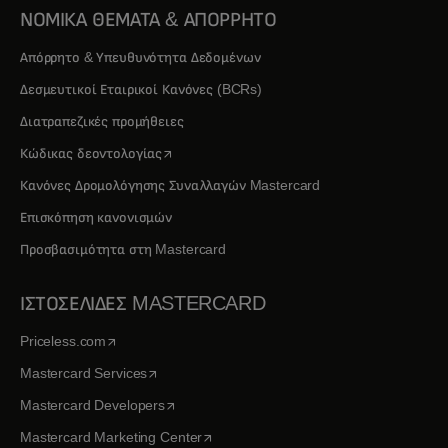
ΝΟΜΙΚΑ ΘΕΜΑΤΑ & ΑΠΟΡΡΗΤΟ
Απόρρητο & Υπευθυνότητα Δεδομένων
Δεσμευτικοί Εταιρικοί Κανόνες (BCRs)
Διατραπεζικές προμήθειες
opens in a new tab
Κώδικας δεοντολογίας
Κανόνες Δρομολόγησης Συναλλαγών Mastercard
Επισκόπηση κανονισμών
Προσβασιμότητα στη Mastercard
ΙΣΤΟΣΕΛΙΔΕΣ MASTERCARD
opens in a new tab
Priceless.com
opens in a new tab
Mastercard Services
opens in a new tab
Mastercard Developers
opens in a new tab
Mastercard Marketing Center