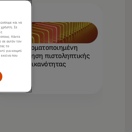
ιώσουμε και να
 χρήστη. Σε
ις
τοπους. Κάντε
ε σε αυτόν τον
Αυτοματοποιημένη
τας το
ντί για κουμπί
αξιολόγηση πιστοληπτικής
 εκείνα που
ικανότητας