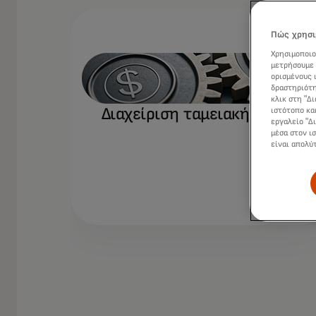
Πώς χρησι
Χρησιμοποιο
μετρήσουμε 
ορισμένους 
δραστηριότη
κλικ στη "Δ
Διαχείριση ταμειακής ροής
ιστότοπο κα
εργαλείο "Δ
μέσα στον ι
είναι απολύ