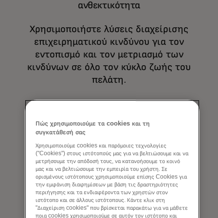
ανθεκτικότητα
Χρησιμοποιήστε λύσεις διαχείρισης
επιχειρηματικού κινδύνου για τον
εντοπισμό και τον μετριασμό των
κινδύνων σε όλο τον κύκλο ζωής του
πελάτη.
Οι ολοκληρωμένες, βασισμένες σε δεδομένα
μέθοδοί μας εντοπίζουν και μετριάζουν
Πώς χρησιμοποιούμε τα cookies και τη
τους κινδύνους, από κυβερνοαπειλές έως
συγκατάθεσή σας
κινδύνους πιστώσεων και λειτουργιών.
Χρησιμοποιούμε cookies και παρόμοιες τεχνολογίες
("Cookies") στους ιστότοπούς μας για να βελτιώσουμε και να
μετρήσουμε την απόδοσή τους, να κατανοήσουμε το κοινό
μας και να βελτιώσουμε την εμπειρία του χρήστη. Σε
Λειτουργίες και κανονιστική
ορισμένους ιστότοπους χρησιμοποιούμε επίσης Cookies για
συμμόρφωση
την εμφάνιση διαφημίσεων με βάση τις δραστηριότητες
περιήγησης και τα ενδιαφέροντα των χρηστών στον
ιστότοπο και σε άλλους ιστότοπους. Κάντε κλικ στη
Βελτιστοποιήστε τις βασικές
"Διαχείριση cookies" που βρίσκεται παρακάτω για να μάθετε
ποια cookies χρησιμοποιούμε σε αυτόν τον ιστότοπο και