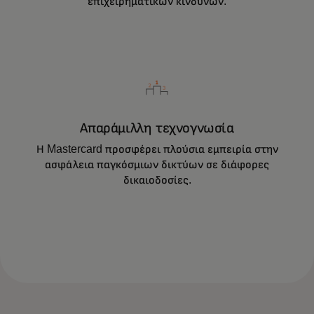
επιχειρηματικών κινδύνων.
Απαράμιλλη τεχνογνωσία
Η Mastercard προσφέρει πλούσια εμπειρία στην
Η προηγμένη τεχνολογία και η πρακτική
ασφάλεια παγκόσμιων δικτύων σε διάφορες
εμπειρία της Mastercard μειώνουν την
δικαιοδοσίες.
έκθεση σε κινδύνους, ενισχύουν την
εμπιστοσύνη και προστατεύουν τους
πελάτες σας.