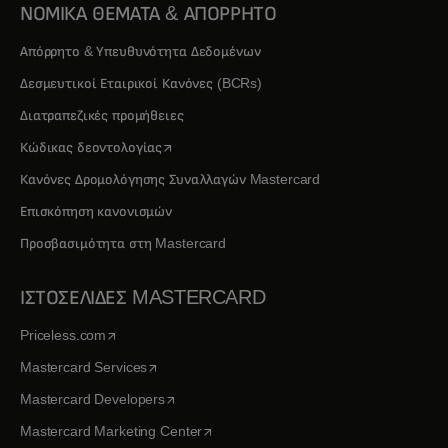
ΝΟΜΙΚΑ ΘΕΜΑΤΑ & ΑΠΟΡΡΗΤΟ
Απόρρητο & Υπευθυνότητα Δεδομένων
Δεσμευτικοί Εταιρικοί Κανόνες (BCRs)
Διατραπεζικές προμήθειες
opens in a new tab
Κώδικας δεοντολογίας
Κανόνες Δρομολόγησης Συναλλαγών Mastercard
Επισκόπηση κανονισμών
Προσβασιμότητα στη Mastercard
ΙΣΤΟΣΕΛΙΔΕΣ MASTERCARD
opens in a new tab
Priceless.com
opens in a new tab
Mastercard Services
opens in a new tab
Mastercard Developers
opens in a new tab
Mastercard Marketing Center