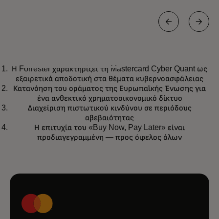
BLOG
Η Forrester χαρακτηρίζει τη Mastercard Cyber Quant ως
Η Forrester χαρακτηρίζει τη
opens in a new tab
Μάθετε περισσότερα
εξαιρετικά αποδοτική στα θέματα κυβερνοασφάλειας
Mastercard Cyber Quant ως
Κατανόηση του οράματος της Ευρωπαϊκής Ένωσης για
εξαιρετικά αποδοτική στα θέματα
ένα ανθεκτικό χρηματοοικονομικό δίκτυο
Διαχείριση πιστωτικού κινδύνου σε περιόδους
κυβερνοασφάλειας
αβεβαιότητας
Η επιτυχία του «Buy Now, Pay Later» είναι
προδιαγεγραμμένη — προς όφελος όλων