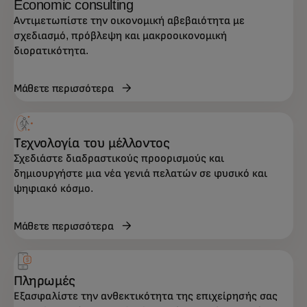
Economic consulting
Αντιμετωπίστε την οικονομική αβεβαιότητα με
σχεδιασμό, πρόβλεψη και μακροοικονομική
διορατικότητα.
Μάθετε περισσότερα
Ολοκληρωμένη υποστήριξη σε στρατηγική,
δεδομένα, τεχνολογία και εμπειρία πελατών
— σχεδιασμένη για να επιταχύνει την
Τεχνολογία του μέλλοντος
ανάπτυξη και την ανθεκτικότητα.
Σχεδιάστε διαδραστικούς προορισμούς και
δημιουργήστε μια νέα γενιά πελατών σε φυσικό και
ψηφιακό κόσμο.
Μάθετε περισσότερα
Πληρωμές
Εξασφαλίστε την ανθεκτικότητα της επιχείρησής σας