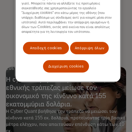
διαδικασίες για να ανταποκριθείτε
γιατί. Μπορείτε πάντα να αλλάξετε τις προτιμήσεις
συγκατάθεσής σας χρησιμοποιώντας το εργαλείο
στις κανονιστικές απαιτήσεις, να
"Διαχείριση cookies" στο κάτω μέρος της οθόνης (που
μειώσετε την έκθεση και να
υπάρχει διαθέσιμο ως σύνδεσμος αντί για κουμπί μέσα στον
ιστότοπο). Αυτό περιλαμβάνει την απόρριψη ορισμένων ή
ενισχύσετε την απόδοση σε
όλων των Cookies, εκτός από εκείνα που είναι απολύτως
ολόκληρη την αλυσίδα αξίας σας.
απαραίτητα για τη λειτουργία του ιστότοπου.
Αποδοχή cookies
Απόρριψη όλων
Διαχείριση cookies
CUSTOMER STORY
Η ομάδα κυβερνοασφάλειας μιας
εθνικής τράπεζας μείωσε τον
οικονομικό της κίνδυνο κατά 155
εκατομμύρια δολάρια.
Η Cyber Quant βοήθησε την τράπεζα να μειώσει τον
κίνδυνο κατά 155 εκ. δολάρια, προτείνοντας τρία βασικά
μέτρα ελέγχου, που απαιτούσαν επένδυση κάτω των 10
εκ.