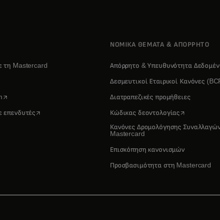
ΝΟΜΙΚΑ ΘΕΜΑΤΑ & ΑΠΟΡΡΗΤΟ
ε τη Mastercard
Απόρρητο & Υπευθυνότητα Δεδομέ
ens in a new tab
Δεσμευτικοί Εταιρικοί Κανόνες (BC
opens in a new tab
m
Διατραπεζικές προμήθειες
opens in a new tab
opens in a n
ε επενδυτές
Κώδικας δεοντολογίας
Κανόνες Δρομολόγησης Συναλλαγώ
Mastercard
Επισκόπηση κανονισμών
Προσβασιμότητα στη Mastercard