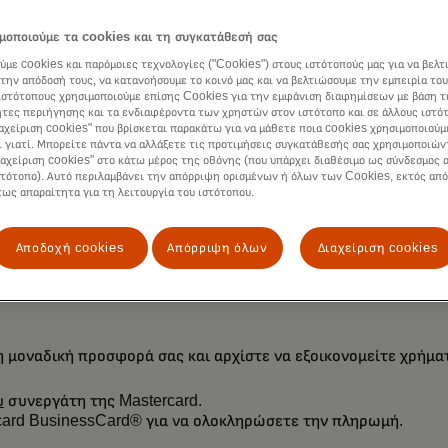
μοποιούμε τα cookies και τη συγκατάθεσή σας
ύμε cookies και παρόμοιες τεχνολογίες ("Cookies") στους ιστότοπούς μας για να βελτ
την απόδοσή τους, να κατανοήσουμε το κοινό μας και να βελτιώσουμε την εμπειρία του
ιστότοπους χρησιμοποιούμε επίσης Cookies για την εμφάνιση διαφημίσεων με βάση τ
τες περιήγησης και τα ενδιαφέροντα των χρηστών στον ιστότοπο και σε άλλους ιστό
ιαχείριση cookies" που βρίσκεται παρακάτω για να μάθετε ποια cookies χρησιμοποιούμ
ι γιατί. Μπορείτε πάντα να αλλάξετε τις προτιμήσεις συγκατάθεσής σας χρησιμοποιών
ιαχείριση cookies" στο κάτω μέρος της οθόνης (που υπάρχει διαθέσιμο ως σύνδεσμος α
ινγκ το οποίο βασίζεται στις επιδόσεις και προσφέρει προηγμ
στότοπο). Αυτό περιλαμβάνει την απόρριψη ορισμένων ή όλων των Cookies, εκτός από
τως απαραίτητα για τη λειτουργία του ιστότοπου.
ρέχουμε με αμεσότητα βοήθεια στον σχεδιασμό στρατηγικής μά
ιαφημίσεων της Google με το MeDigit και λάβετε τελική έκπτ
Αποδοχή cookies
Απόρριψη όλων
Διαχείριση cookies
την κάρτα σας Business Mastercard.
η μοναδική προσφορά σας και αρχίστε να εξοικονομείτε χρήμα
υ
συνεργάτη της Mastercard.
rcard BusinessCard® για να ολοκληρώσετε την πληρωμή.