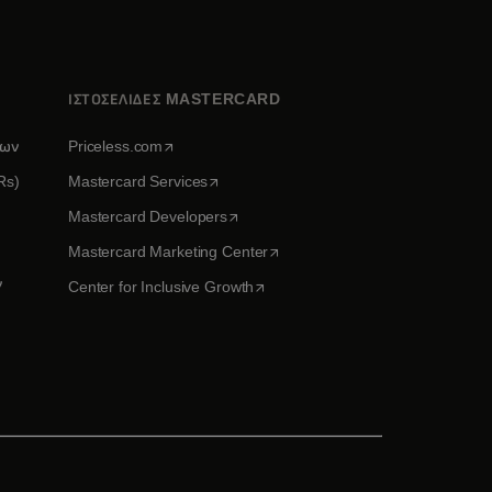
ΙΣΤΟΣΕΛΙΔΕΣ MASTERCARD
opens in a new tab
νων
Priceless.com
opens in a new tab
Rs)
Mastercard Services
opens in a new tab
Mastercard Developers
ew tab
opens in a new tab
Mastercard Marketing Center
ν
opens in a new tab
Center for Inclusive Growth