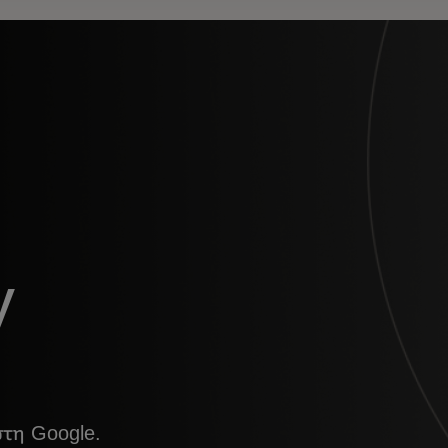
y
στη Google.