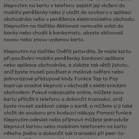
klepnutím na kartu v telefonu zajistit její vložení do
mobilní peněženky nebo ji uložit do souboru v aplikaci
obchodníka nebo v peněžence elektronického obchodu.
Klepnutím na tlačítko Aktivovat nemusíte volat do
banky nebo chodit k bankomatu, abyste aktivovali
novou nebo znovu vydanou kartu.
Klepnutím na tlačítko Ověřit potvrdíte, že máte kartu
při používání mobilní peněženky, bankovní aplikace
nebo aplikace obchodníka, a získáte tak větší jistotu,
aniž byste museli používat e-mailové ověření nebo
jednorázové přístupové kódy. Funkce Tap to Pay
kopíruje snadné klepnutí v obchodě s elektronickým
obchodem: Pokud nakupujete online, můžete svou
kartu přiložit k telefonu a dokončit transakci, aniž
byste museli zadávat údaje o kartě, a můžete si ji také
uložit do souboru pro budoucí nákupy. Pomocí funkce
Klepnutím odeslat nebo přijmout můžete jednoduše
klepnout kartou nebo mobilním telefonem na kartu
někoho jiného a dokončit tak transakci při peer-to-