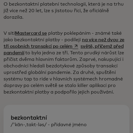
O bezkontaktní platební technologii, která je na trhu
již více než 20 let, lze s jistotou říci, že oficiálně
dorazila.
V síti
Mastercard se
platby poklepáním - známé také
jako bezkontaktní platby - podílejí
na více než dvou ze
opens in a new tab
tří osobních transakcí po celém
světě, přičemž před
pandemií
to byla jedna ze tří. Tento prudký nárůst lze
přičíst dvěma hlavním faktorům. Zaprvé, nakupující i
obchodníci hledali bezdotykové způsoby transakcí
uprostřed globální pandemie. Za druhé, spuštění
systému tap to ride v hlavních systémech hromadné
dopravy po celém světě se stalo killer aplikací pro
bezkontaktní platby a podpořilo jejich používání.
bezkontaktní
/'kän-,takt-ləs/ - přídavné jméno