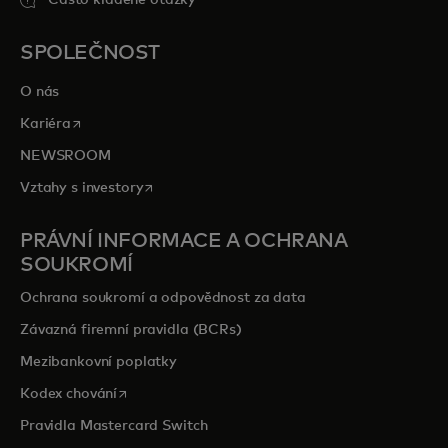
SPOLEČNOST
O nás
opens in a new tab
Kariéra
NEWSROOM
opens in a new tab
Vztahy s investory
PRÁVNÍ INFORMACE A OCHRANA
SOUKROMÍ
Ochrana soukromí a odpovědnost za data
Závazná firemní pravidla (BCRs)
Mezibankovní poplatky
opens in a new tab
Kodex chování
Pravidla Mastercard Switch