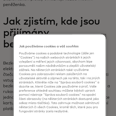
peněženka.
Jak zjistím, kde jsou
přijímány
bezkontaktní platby?
Jak používáme cookies a váš souhlas
Používáme cookies a podobné technologie (dále jen
"Cookies") na našich webových stránkách k jejich
vylepšení a měření jejich výkonnosti, abychom lépe
Bezkontaktní platby jsou přijímány tam, kde je na
porozuměli našim návštěvníkům a zlepšili uživatelský
elektronickém platebním terminálu, zařízení nebo
zážitek. Na některých stránkách také využíváme
čtečce karet obchodníka nebo na označení v blízkosti
Cookies pro zobrazování reklam založených na
uživatelské aktivitě a zájmech jak na této, tak i na jiných
vstupních dveří nebo pokladny vidět symbol
stránkách. Klikněte níže na "Správa souborů cookies" a
bezkontaktních plateb - stejný indikátor s kroužkem a
dozvíte se, které Cookies zde používáme a proč. Vaše
preference ohledně souhlasu můžete kdykoli upravit
rukou držící kartu. Platební terminál může také
pomocí nástroje "Správa souborů cookies" na spodní
jednoduše říci "klepněte, přejeďte prstem nebo vložte
části obrazovky (na některých stránkách dostupné jako
kartu", což znamená, že jsou k dispozici bezkontaktní
odkaz místo tlačítka). Toto zahrnuje možnost odmítnutí
některých či všech Cookies, kromě těch, které jsou pro
platby.
fungování stránky zcela nezbytné.