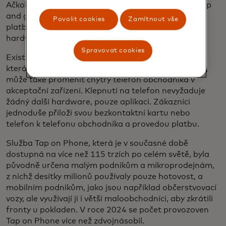
Ačkoli spotřebitelé stále více využívají technologii tap
and go, někteří obchodníci zavádějí bezkontaktní
Povolit cookies
Zamítnout vše
platby pomaleji, protože se domnívají, že výměna
hardwaru v prodejních místech bude nákladná.
Spravovat cookies
Existují však levné alternativy: Stejná technologie,
která promění váš chytrý telefon v platební zařízení,
může také proměnit chytrý telefon obchodníka v
akceptační zařízení. Klepnutí na telefon nevyžaduje
žádný další hardware, pouze aplikaci. Zákazníci
jednoduše přiloží svou bezkontaktní kartu nebo
telefon k telefonu obchodníka a provedou platbu.
Služba Tap on Phone, která je v současné době
dostupná na více než 115 trzích po celém světě, byla
původně určena malým podnikům a mikroprodejnám,
z nichž desítky milionů používaly pouze hotovost, a
mobilním podnikům, jako jsou například občerstvovací
vozy, ale využívají ji i větší maloobchodníci, aby zkrátili
fronty u pokladen. V roce 2024 se počet provozoven
Tap on Phone více než zdvojnásobil.