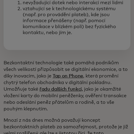
nevyžadující dotek nebo interakci mezi lidmi
vztahující se k technologickému systému
(např. pro provádění plateb), kde jsou
informace přenášeny (např. pomocí
komunikace v blízkém poli) bez fyzického
kontaktu, nebo jím je.
Bezkontaktní technologie také pomáhá podnikům
všech velikostí přizpůsobit se digitální ekonomice, a to
díky inovacím, jako je
Tap on Phone
, která promění
chytrý telefon obchodníka v digitální pokladnu.
Umožňuje také
řadu dalších funkcí,
jako je okamžité
vložení karty do mobilní peněženky, ověření transakce
nebo odeslání peněz přátelům a rodině, a to vše
pouhým klepnutím.
Mnozí z nás dnes možná považují koncept
bezkontaktních plateb za samozřejmost, protože je již
velmi rozšířený, ale lze s jistotou říci, že tato