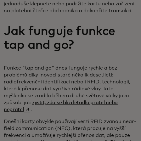
jednoduše klepnete nebo podržíte kartu nebo zařízení
na platební čtečce obchodníka a dokončíte transakci.
Jak funguje funkce
tap and go?
Funkce "tap and go" dnes funguje rychle a bez
problémů díky inovaci staré několik desetiletí:
radiofrekvenční identifikaci neboli RFID, technologii,
která k přenosu dat využívá rádiové vlny. Tato
myšlenka se zrodila během druhé světové války jako
způsob, jak
zjistit, zda se blíží letadla přátel nebo
opens in a new tab
nepřátel
.
Dnešní karty obvykle používají verzi RFID zvanou near-
field communication (NFC), která pracuje na vyšší
frekvenci a umožňuje rychlejší přenos dat, ale pouze