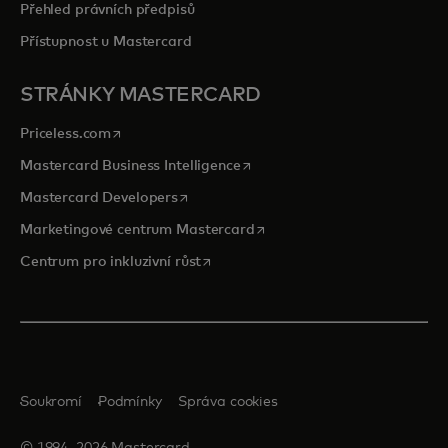
Přehled právních předpisů
Přístupnost u Mastercard
STRÁNKY MASTERCARD
opens in a new tab
Priceless.com
opens in a new tab
Mastercard Business Intelligence
opens in a new tab
Mastercard Developers
opens in a new tab
Marketingové centrum Mastercard
opens in a new tab
Centrum pro inkluzivní růst
Soukromí
Podmínky
Správa cookies
© 1994–2026 Mastercard.