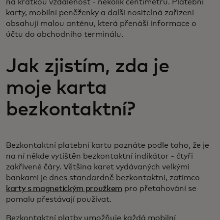
na krátkou vzdálenost - několik centimetrů. Platební
karty, mobilní peněženky a další nositelná zařízení
obsahují malou anténu, která přenáší informace o
účtu do obchodního terminálu.
Jak zjistím, zda je
moje karta
bezkontaktní?
Bezkontaktní platební kartu poznáte podle toho, že je
na ní někde vytištěn bezkontaktní indikátor - čtyři
zakřivené čáry. Většina karet vydávaných velkými
bankami je dnes standardně bezkontaktní, zatímco
karty s magnetickým proužkem
pro přetahování se
pomalu přestávají používat.
Bezkontaktní platby umožňuje každá mobilní