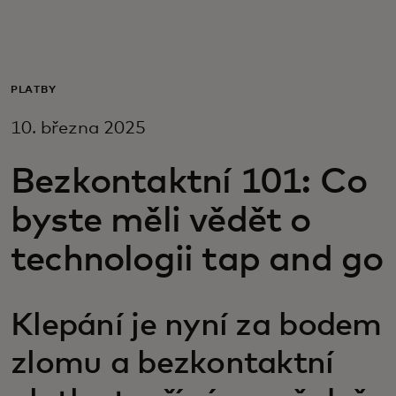
Pro vás
Pro firmy
PLATBY
10. března 2025
Pro svět
Bezkontaktní 101: Co
Pro inovátory
byste měli vědět o
technologii tap and go
Novinky a trendy
Klepání je nyní za bodem
zlomu a bezkontaktní