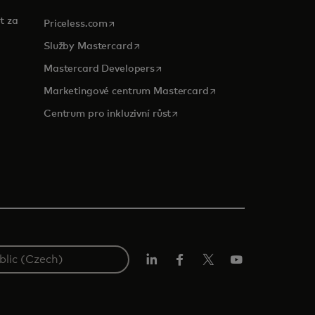
t za
opens in a new tab
Priceless.com
opens in a new tab
Služby Mastercard
opens in a new tab
Mastercard Developers
opens in a new tab
Marketingové centrum Mastercard
opens in a new tab
Centrum pro inkluzivní růst
Linkedin
Facebook
Twitter/X
Youtube