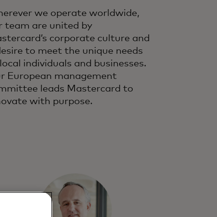
erever we operate worldwide,
r team are united by
stercard’s corporate culture and
desire to meet the unique needs
 local individuals and businesses.
r European management
mmittee leads Mastercard to
novate with purpose.