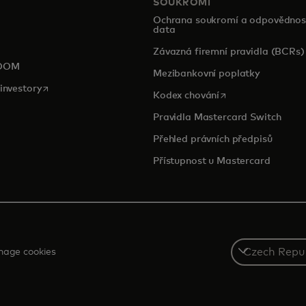
SOUKROMÍ
Ochrana soukromí a odpovědnos
data
pens in a new tab
Závazná firemní pravidla (BCRs)
OOM
Mezibankovní poplatky
opens in a new tab
investory
opens in a new tab
Kodex chování
Pravidla Mastercard Switch
Přehled právních předpisů
Přístupnost u Mastercard
Select
age cookies
a
country