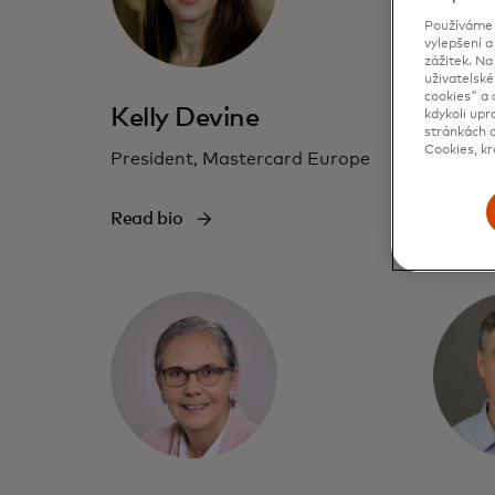
Používáme c
vylepšení a
zážitek. N
uživatelské
cookies" a 
Kelly Devine
Inek
kdykoli upr
stránkách d
Cookies, kr
President, Mastercard Europe
Indepe
Direct
Read bio
Read b