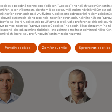
ookies a podobné technologie (dále jen "Cookies") na našich webových stránkác
 měření jejich výkonnosti, abychom lépe porozuměli našim návštěvníkům a zlepšil
a některých stránkách také využíváme Cookies pro zobrazování reklam založenýc
 aktivitě a zájmech jak na této, tak i na jiných stránkách. Klikněte níže na "Sprá
dozvíte se, které Cookies zde používáme a proč. Vaše preference ohledně souh
e Bussemaker
Jorn Lambert
avit pomocí nástroje "Správa souborů cookies" na spodní části obrazovky (na ně
ostupné jako odkaz místo tlačítka). Toto zahrnuje možnost odmítnutí některých 
omě těch, které jsou pro fungování stránky zcela nezbytné.
ndent Non-Executive
Chief Product Officer
or
Povolit cookies
Zamítnout vše
Spravovat cookies
Read bio
io