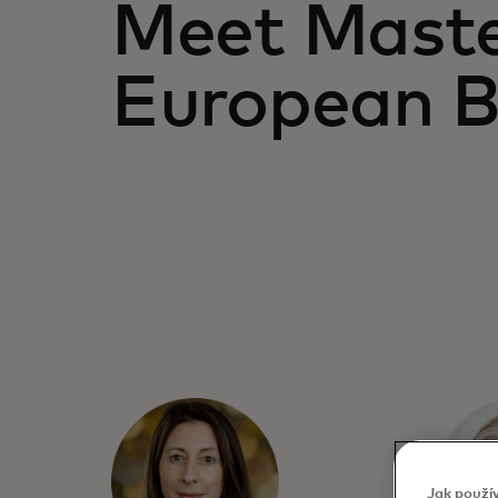
Meet Maste
European 
Jak použí