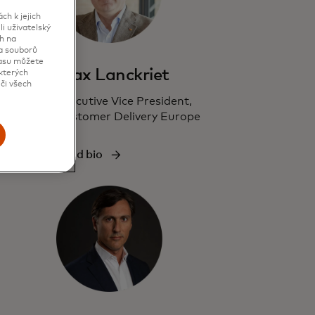
h k jejich
i uživatelský
h na
va souborů
lasu můžete
Max Lanckriet
kterých
či všech
Executive Vice President,
Customer Delivery Europe
Read bio