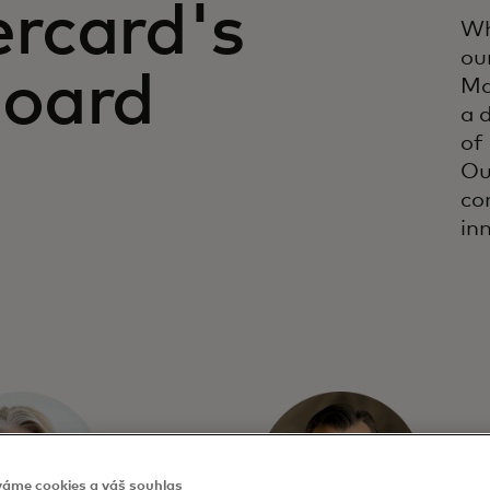
rcard's
Wh
ou
Board
Ma
a 
of
Ou
co
in
váme cookies a váš souhlas