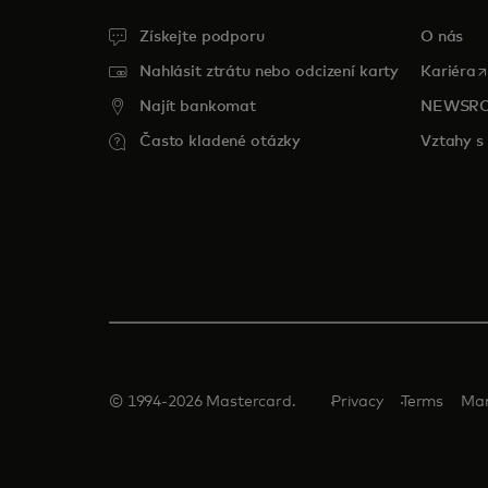
Získejte podporu
O nás
o
Nahlásit ztrátu nebo odcizení karty
Kariéra
Najít bankomat
NEWSR
Často kladené otázky
Vztahy s 
© 1994-2026 Mastercard.
Privacy
Terms
Man