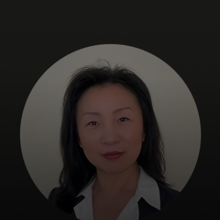
Pro vás
Pro firmy
Pro svět
Pro inovátory
Novinky a trendy