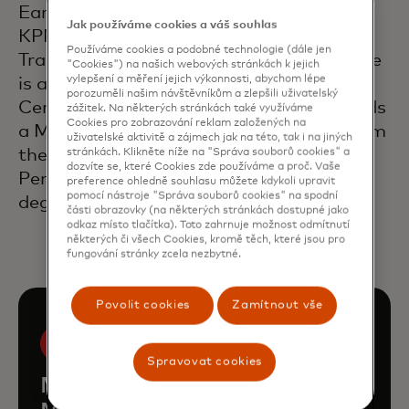
Earlier in her career, Vivian worked at
Jak používáme cookies a váš souhlas
KPMG in its Assurance Practice and
Používáme cookies a podobné technologie (dále jen
Transaction Advisory Services Group. She
"Cookies") na našich webových stránkách k jejich
vylepšení a měření jejich výkonnosti, abychom lépe
is a member of the American Institute of
porozuměli našim návštěvníkům a zlepšili uživatelský
Certified Public Accountants. Vivian holds
zážitek. Na některých stránkách také využíváme
Cookies pro zobrazování reklam založených na
a Master of Business Administration from
uživatelské aktivitě a zájmech jak na této, tak i na jiných
the Wharton School at the University of
stránkách. Klikněte níže na "Správa souborů cookies" a
dozvíte se, které Cookies zde používáme a proč. Vaše
Pennsylvania and a Bachelor of Science
preference ohledně souhlasu můžete kdykoli upravit
pomocí nástroje "Správa souborů cookies" na spodní
degree from Binghamton University.
části obrazovky (na některých stránkách dostupné jako
odkaz místo tlačítka). Toto zahrnuje možnost odmítnutí
některých či všech Cookies, kromě těch, které jsou pro
fungování stránky zcela nezbytné.
Povolit cookies
Zamítnout vše
Spravovat cookies
Meet the rest of the