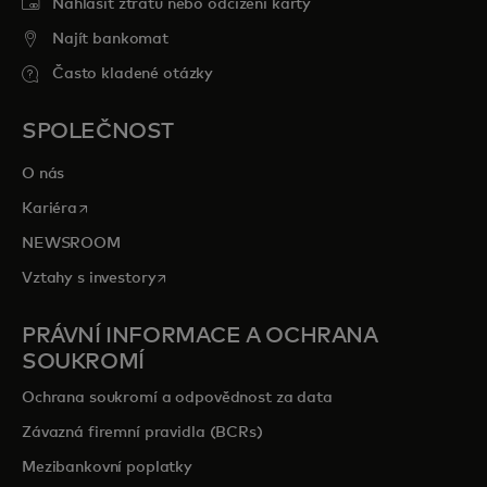
Nahlásit ztrátu nebo odcizení karty
Najít bankomat
Často kladené otázky
SPOLEČNOST
O nás
opens in a new tab
Kariéra
NEWSROOM
opens in a new tab
Vztahy s investory
PRÁVNÍ INFORMACE A OCHRANA
SOUKROMÍ
Ochrana soukromí a odpovědnost za data
Závazná firemní pravidla (BCRs)
Mezibankovní poplatky