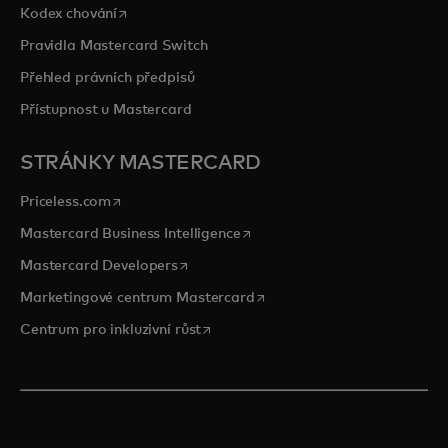
opens in a new tab
Kodex chování
Pravidla Mastercard Switch
Přehled právních předpisů
Přístupnost u Mastercard
STRÁNKY MASTERCARD
opens in a new tab
Priceless.com
opens in a new tab
Mastercard Business Intelligence
opens in a new tab
Mastercard Developers
opens in a new tab
Marketingové centrum Mastercard
opens in a new tab
Centrum pro inkluzivní růst