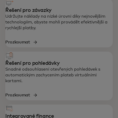
Řešení pro závazky
Udržujte náklady na nízké úrovni díky nejnovějším
technologiím, abyste mohli provádět efektivnější a
rychlejší platby.
Prozkoumat
Řešení pro pohledávky
Snadné odsouhlasení otevřených pohledávek s
automatickým zachycením plateb virtuálními
kartami.
Prozkoumat
Integrované finance