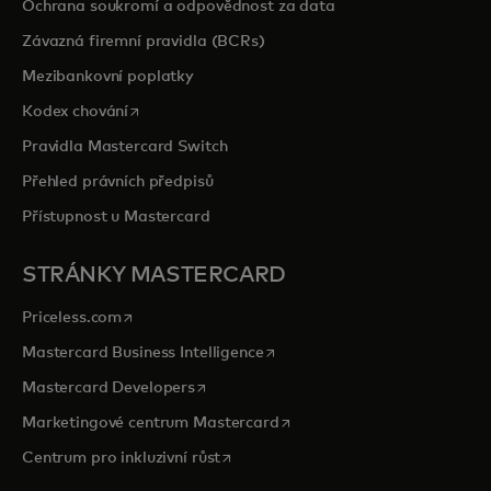
Ochrana soukromí a odpovědnost za data
Závazná firemní pravidla (BCRs)
Mezibankovní poplatky
opens in a new tab
Kodex chování
Pravidla Mastercard Switch
Přehled právních předpisů
Přístupnost u Mastercard
STRÁNKY MASTERCARD
opens in a new tab
Priceless.com
opens in a new tab
Mastercard Business Intelligence
opens in a new tab
Mastercard Developers
opens in a new tab
Marketingové centrum Mastercard
opens in a new tab
Centrum pro inkluzivní růst