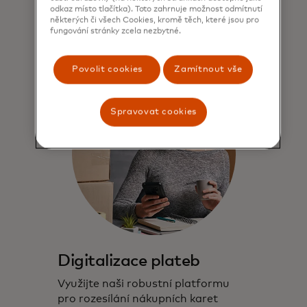
odkaz místo tlačítka). Toto zahrnuje možnost odmítnutí
některých či všech Cookies, kromě těch, které jsou pro
fungování stránky zcela nezbytné.
Povolit cookies
Zamítnout vše
Spravovat cookies
Digitalizace plateb
Využijte naši robustní platformu
pro rozesílání nákupních karet