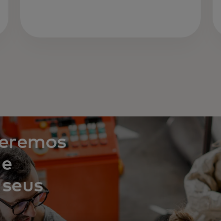
geremos
 e
 seus