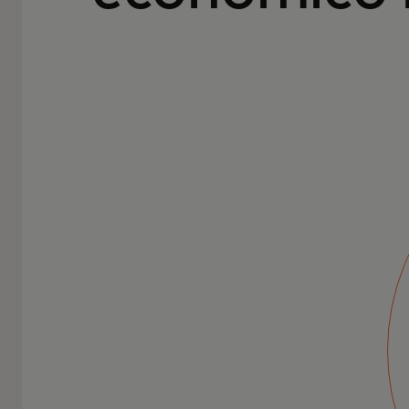
Impulsionando a
inovação no
impacto social
O Mastercard Center For Inclusive Growth
reúne nossos recursos empresariais a