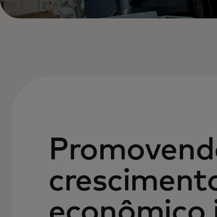
Promovend
cresciment
econômico i