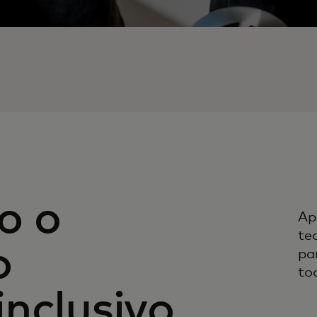
o o
Ap
te
o
pa
to
nclusivo