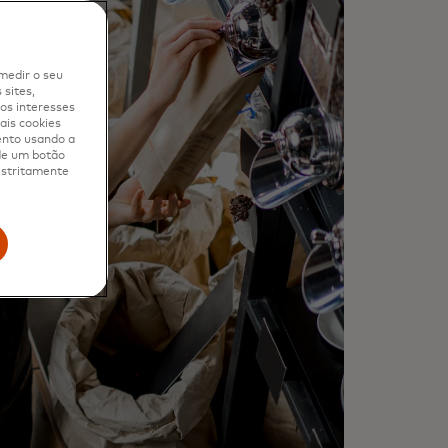
medir o seu
sites,
os interesses
ais cookies
ento usando a
 de um botão
 estritamente