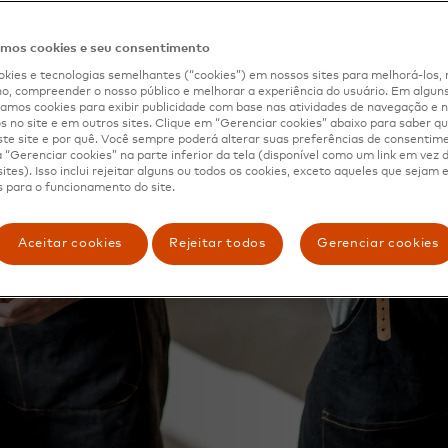
os cookies e seu consentimento
kies e tecnologias semelhantes (“cookies”) em nossos sites para melhorá-los, 
, compreender o nosso público e melhorar a experiência do usuário. Em alguns 
mos cookies para exibir publicidade com base nas atividades de navegação e n
s no site e em outros sites. Clique em “Gerenciar cookies” abaixo para saber qu
te site e por quê. Você sempre poderá alterar suas preferências de consentim
“Gerenciar cookies” na parte inferior da tela (disponível como um link em vez
ites). Isso inclui rejeitar alguns ou todos os cookies, exceto aqueles que sejam
 para o funcionamento do site.
Aceitar cookies
Rejeitar todos
Gerenciar cookies