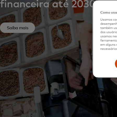
financeira até 2030.
Como usam
Usamos coo
desempenho
Saiba mais
também usa
dos usuário
usamos nes
ferramenta 
em alguns s
necessários