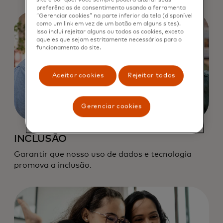
preferências de consentimento usando a ferramenta
“Gerenciar cookies” na parte inferior da tela (disponível
como um link em vez de um botão em alguns sites).
Isso inclui rejeitar alguns ou todos os cookies, exceto
aqueles que sejam estritamente necessários para o
funcionamento do site.
Aceitar cookies
Rejeitar todos
Gerenciar cookies
INCLUSÃO
Garantir que nosso uso de dados e tecnologia
promova a inclusão.