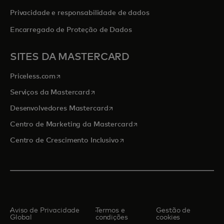
Privacidade e responsabilidade de dados
Encarregado de Proteção de Dados
SITES DA MASTERCARD
abre em uma nova guia
Priceless.com
abre em uma nova guia
Serviços da Mastercard
abre em uma nova guia
Desenvolvedores Mastercard
abre em uma nova guia
Centro de Marketing da Mastercard
abre em uma nova guia
Centro de Crescimento Inclusivo
Aviso de Privacidade
Termos e
Gestão de
Global
condições
cookies