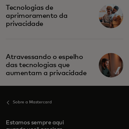
abre em uma nova guia
Tecnologias de
aprimoramento da
privacidade
abre em uma nova guia
Atravessando o espelho
das tecnologias que
aumentam a privacidade
Sobre a Mastercard
Estamos sempre aqui