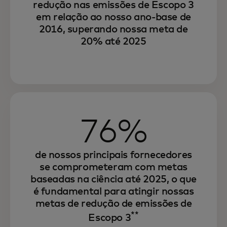
redução nas emissões de Escopo 3
em relação ao nosso ano-base de
2016, superando nossa meta de
20% até 2025
Por meio de nossa estratégia de
sustentabilidade ambiental, estamos
aumentando a eficiência, fortalecendo a
76%
resiliência e impulsionando o crescimento.
de nossos principais fornecedores
E estamos oferecendo soluções
se comprometeram com metas
inovadoras que buscam capacitar nossos
baseadas na ciência até 2025, o que
parceiros e consumidores a alcançar o
é fundamental para atingir nossas
mesmo.
metas de redução de emissões de
**
Escopo 3