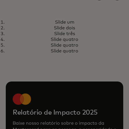
INSTALAÇÕES ENERGETICAMENTE EFICIENTES
Slide um
Construindo hoje para um
Saiba mais
Slide dois
amanhã mais resiliente
Slide três
Slide quatro
Slide quatro
Slide quatro
Relatório de Impacto 2025
Baixe nosso relatório sobre o impacto da