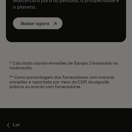
Mastercard para as pessoas, a prosperidade e
o planeta.
abre em uma nova guia
Baixar agora
* Calculado usando emissões de Escopo 2 baseadas na
localização.
** Como porcentagem dos fornecedores com maiores
emissões e reportado por meio do CDP, divulgação
pública ou acordo com fornecedores
Lar