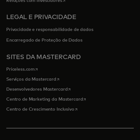
abre em uma nova guia
Relações com investidores
LEGAL E PRIVACIDADE
Privacidade e responsabilidade de dados
Encarregado de Proteção de Dados
SITES DA MASTERCARD
abre em uma nova guia
Priceless.com
abre em uma nova guia
Serviços da Mastercard
abre em uma nova guia
Desenvolvedores Mastercard
abre em uma nova guia
Centro de Marketing da Mastercard
abre em uma nova guia
Centro de Crescimento Inclusivo