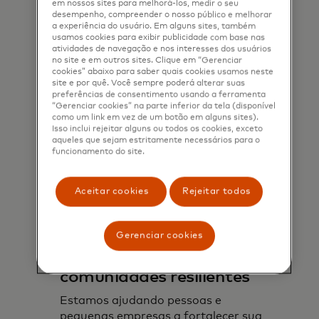
Saiba mais
em nossos sites para melhorá-los, medir o seu
desempenho, compreender o nosso público e melhorar
a experiência do usuário. Em alguns sites, também
usamos cookies para exibir publicidade com base nas
atividades de navegação e nos interesses dos usuários
no site e em outros sites. Clique em “Gerenciar
cookies” abaixo para saber quais cookies usamos neste
site e por quê. Você sempre poderá alterar suas
preferências de consentimento usando a ferramenta
“Gerenciar cookies” na parte inferior da tela (disponível
como um link em vez de um botão em alguns sites).
Isso inclui rejeitar alguns ou todos os cookies, exceto
aqueles que sejam estritamente necessários para o
funcionamento do site.
Aceitar cookies
Rejeitar todos
Gerenciar cookies
Construindo
comunidades resilientes
Estamos ajudando pessoas e
pequenas empresas a fortalecer sua