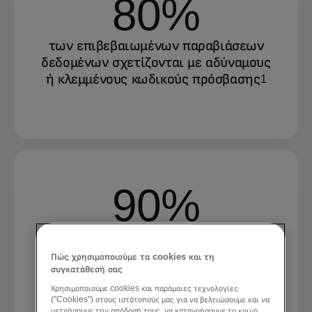
80%
των επιβεβαιωμένων παραβιάσεων
δεδομένων σχετίζονται με αδύναμους
ή κλεμμένους κωδικούς πρόσβασης
1
90%
των χρηστών πιστεύουν ότι τα
βιομετρικά στοιχεία είναι πιο ασφαλή
Πώς χρησιμοποιούμε τα cookies και τη
και εύχρηστα από τους κωδικούς
συγκατάθεσή σας
πρόσβασης
2
Χρησιμοποιούμε cookies και παρόμοιες τεχνολογίες
("Cookies") στους ιστότοπούς μας για να βελτιώσουμε και να
μετρήσουμε την απόδοσή τους, να κατανοήσουμε το κοινό