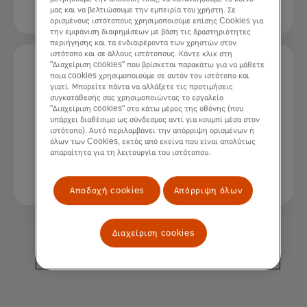
μας και να βελτιώσουμε την εμπειρία του χρήστη. Σε
ορισμένους ιστότοπους χρησιμοποιούμε επίσης Cookies για
την εμφάνιση διαφημίσεων με βάση τις δραστηριότητες
περιήγησης και τα ενδιαφέροντα των χρηστών στον
ιστότοπο και σε άλλους ιστότοπους. Κάντε κλικ στη
"Διαχείριση cookies" που βρίσκεται παρακάτω για να μάθετε
ποια cookies χρησιμοποιούμε σε αυτόν τον ιστότοπο και
94%
γιατί. Μπορείτε πάντα να αλλάξετε τις προτιμήσεις
συγκατάθεσής σας χρησιμοποιώντας το εργαλείο
"Διαχείριση cookies" στο κάτω μέρος της οθόνης (που
υπάρχει διαθέσιμο ως σύνδεσμος αντί για κουμπί μέσα στον
των συσκευών υποστηρίζουν τη
ιστότοπο). Αυτό περιλαμβάνει την απόρριψη ορισμένων ή
όλων των Cookies, εκτός από εκείνα που είναι απολύτως
χρήση passkey
3
απαραίτητα για τη λειτουργία του ιστότοπου.
Αποδοχή cookies
Απόρριψη όλων
Διαχείριση cookies