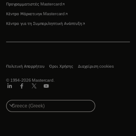
opens in a new tab
Προγραμματιστές Mastercard
opens in a new tab
Κέντρο Μάρκετινγκ Mastercard
opens in a new tab
Κέντρο για τη Συμπεριληπτική Ανάπτυξη
Πολιτική Απορρήτου
Όροι Χρήσης
Διαχείριση cookies
© 1994-2026 Mastercard.
Linkedin
Facebook
Twitter/X
Youtube
Select
a
country