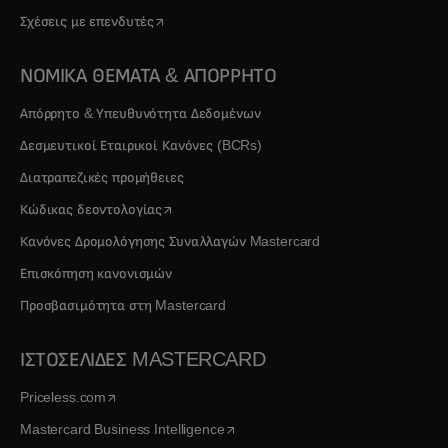
opens in a new tab
Σχέσεις με επενδυτές
ΝΟΜΙΚΑ ΘΕΜΑΤΑ & ΑΠΟΡΡΗΤΟ
Απόρρητο & Υπευθυνότητα Δεδομένων
Δεσμευτικοί Εταιρικοί Κανόνες (BCRs)
Διατραπεζικές προμήθειες
opens in a new tab
Κώδικας δεοντολογίας
Κανόνες Δρομολόγησης Συναλλαγών Mastercard
Επισκόπηση κανονισμών
Προσβασιμότητα στη Mastercard
ΙΣΤΟΣΕΛΙΔΕΣ MASTERCARD
opens in a new tab
Priceless.com
opens in a new tab
Mastercard Business Intelligence