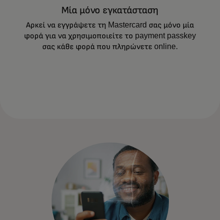
Μία μόνο εγκατάσταση
Τα payment passkeys σάς επιτρέπουν να
Αρκεί να εγγράψετε τη Mastercard σας μόνο μία
επαληθεύσετε τις ηλεκτρονικές σας αγορές
φορά για να χρησιμοποιείτε το payment passkey
με δακτυλικό αποτύπωμα, σάρωση
σας κάθε φορά που πληρώνετε online.
προσώπου ή PIN.